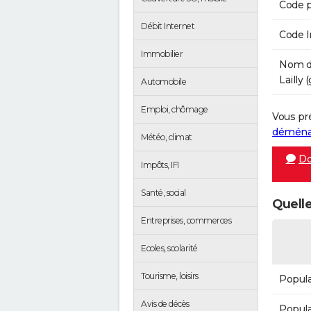
Code p
Débit Internet
Code 
Immobilier
Nom de
Lailly 
Automobile
Emploi, chômage
Vous pr
démén
Météo, climat
Do
Impôts, IFI
Santé, social
Quelle
Entreprises, commerces
Ecoles, scolarité
Tourisme, loisirs
Popula
Avis de décès
Popula