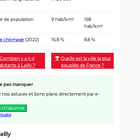
é de population
9 hab/km²
168
hab/km²
de chômage
(2022)
16,8 %
8,8 %
Combien y a-t-il
Quelle est la ville la plus
abitants à Lailly ?
peuplée de France ?
e pas manquer
 nos astuces et bons plans directement par e-
e m'abonne
tialité
illy