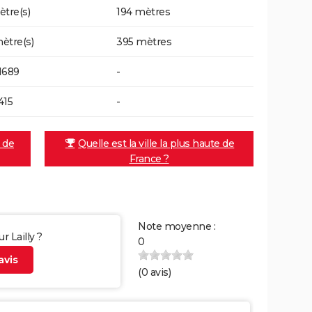
ètre(s)
194 mètres
ètre(s)
395 mètres
1689
-
415
-
e de
Quelle est la ville la plus haute de
France ?
Note moyenne :
r Lailly ?
0
vis
(
0
avis)