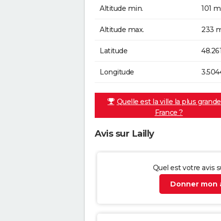
Altitude min.
101 m
Altitude max.
233 m
Latitude
48.26
Longitude
3.504
Quelle est la ville la plus grand
France ?
Avis sur Lailly
Quel est votre avis su
Donner mon a