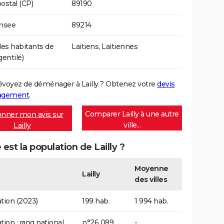
ostal (CP)
89190
Insee
89214
s habitants de
Laitiens, Laitiennes
(gentilé)
évoyez de déménager à Lailly ? Obtenez votre
devis
agement
.
Comparer Lailly à une autre
nner mon avis sur
ville...
Lailly
 est la population de Lailly ?
Moyenne
Lailly
des villes
tion (2023)
199 hab.
1 994 hab.
tion : rang national
n°26 089
-