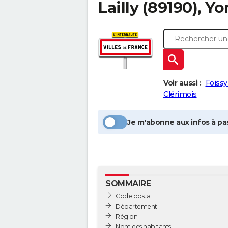
Lailly
(89190), Y
Voir aussi :
Foiss
Clérimois
Je m'abonne aux infos à pas
SOMMAIRE
Code postal
Département
Région
Nom des habitants