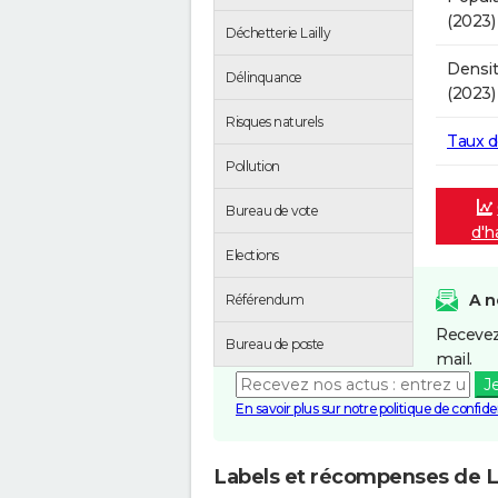
(2023)
Déchetterie Lailly
Densit
Délinquance
(2023)
Risques naturels
Taux 
Pollution
Bureau de vote
d'h
Elections
A n
Référendum
Recevez
Bureau de poste
mail.
J
En savoir plus sur notre politique de confiden
Labels et récompenses de La