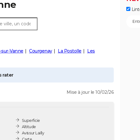
onne
Lint
y-sur-Vanne
Courgenay
La Postolle
Les
 rater
Mise à jour le 10/02/26
Superficie
Altitude
Avis sur Lailly
Carte