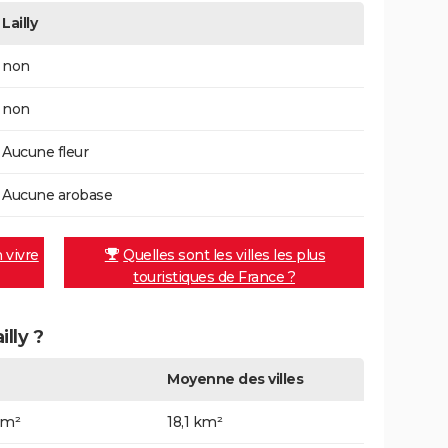
Lailly
non
non
Aucune fleur
Aucune arobase
n vivre
Quelles sont les villes les plus
touristiques de France ?
illy ?
Moyenne des villes
km²
18,1 km²