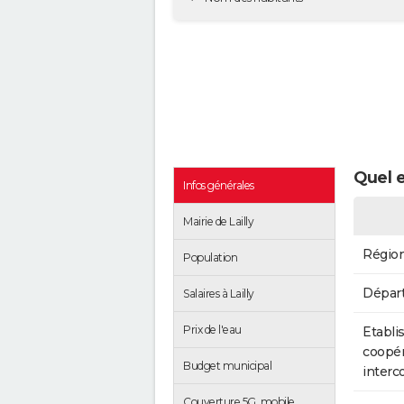
Quel e
Infos générales
Mairie de Lailly
Régio
Population
Dépar
Salaires à Lailly
Prix de l'eau
Etabli
coopér
Budget municipal
inter
Couverture 5G, mobile