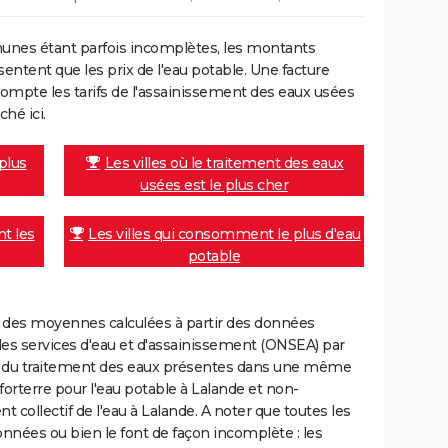
unes étant parfois incomplètes, les montants
ntent que les prix de l'eau potable. Une facture
mpte les tarifs de l'assainissement des eaux usées
ché ici.
 plus
Les villes où le traitement des eaux
usées est le plus cher
nt les
Les villes qui consomment le plus d'eau
potable
nt des moyennes calculées à partir des données
des services d'eau et d'assainissement (ONSEA) par
rge du traitement des eaux présentes dans une même
rterre pour l'eau potable à Lalande et non-
collectif de l'eau à Lalande. A noter que toutes les
onnées ou bien le font de façon incomplète : les