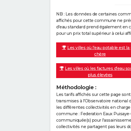
NB : Les données de certaines comm
affichés pour cette commune ne prése
d'eau standard prend également en co
pour un prix total supérieur à celui affi
Les villes où l'eau potable est la
chère
Les villes où les factures d'eau so
plus élevées
Méthodologie :
Les tarifs affichés sur cette page so
transmises à l'Observatoire national 
les différentes collectivités en cha
commune : Federation Eaux Puisaye-fo
communiquée(s) pour l'assainissement 
collectivités ne partagent pas leurs d