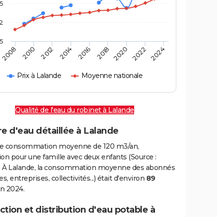
,5
2
,5
2016
2020
2010
2024
2014
2018
2008
2022
2012
Prix à Lalande
Moyenne nationale
Qualité de l'eau du robinet à Lalande
e d'eau détaillée à Lalande
e consommation moyenne de 120 m3/an,
on pour une famille avec deux enfants (Source :
 À Lalande, la consommation moyenne des abonnés
, entreprises, collectivités...) était d'environ
89
n 2024.
tion et distribution d'eau potable à