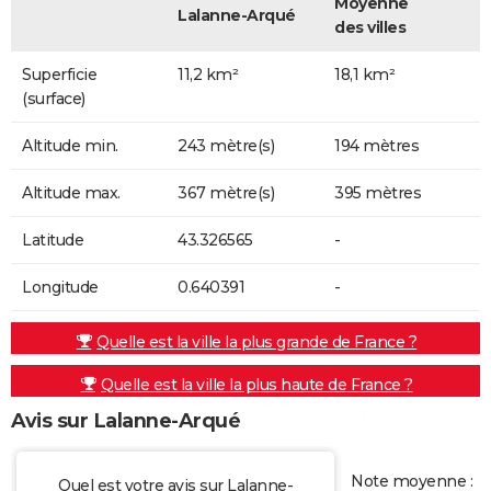
Moyenne
Lalanne-Arqué
des villes
Superficie
11,2 km²
18,1 km²
(surface)
Altitude min.
243 mètre(s)
194 mètres
Altitude max.
367 mètre(s)
395 mètres
Latitude
43.326565
-
Longitude
0.640391
-
Quelle est la ville la plus grande de France ?
Quelle est la ville la plus haute de France ?
Avis sur Lalanne-Arqué
Note moyenne :
Quel est votre avis sur Lalanne-