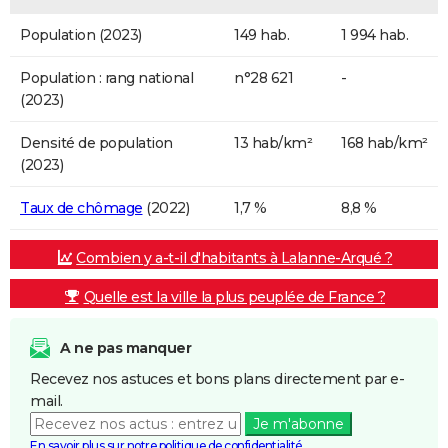
Population (2023)
149 hab.
1 994 hab.
Population : rang national
n°28 621
-
(2023)
Densité de population
13 hab/km²
168 hab/km²
(2023)
Taux de chômage
(2022)
1,7 %
8,8 %
Combien y a-t-il d'habitants à Lalanne-Arqué ?
Quelle est la ville la plus peuplée de France ?
A ne pas manquer
Recevez nos astuces et bons plans directement par e-
mail.
Je m'abonne
En savoir plus sur notre politique de confidentialité