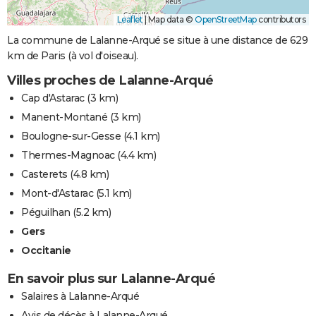
Leaflet
|
Map data ©
OpenStreetMap
contributors
La commune de Lalanne-Arqué se situe à une distance de 629
km de Paris (à vol d'oiseau).
Villes proches de Lalanne-Arqué
Cap d'Astarac
(3 km)
Manent-Montané
(3 km)
Boulogne-sur-Gesse
(4.1 km)
Thermes-Magnoac
(4.4 km)
Casterets
(4.8 km)
Mont-d'Astarac
(5.1 km)
Péguilhan
(5.2 km)
Gers
Occitanie
En savoir plus sur Lalanne-Arqué
Salaires à Lalanne-Arqué
Avis de décès à Lalanne-Arqué