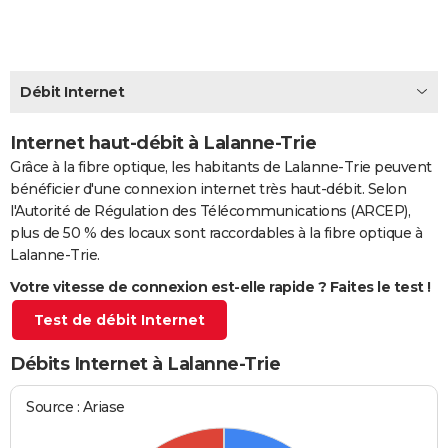
City break
Voyage de noces
Climat
Destinations
Voyage nature
Forum
+
PHOTO
GUIDES D'ACHAT
Débit Internet
BONS PLANS
Internet haut-débit à Lalanne-Trie
CARTE DE VOEUX
Grâce à la fibre optique, les habitants de Lalanne-Trie peuvent
Carte Bonne année
Carte Pâques
Carte de Noël
Carte Saint-Valentin
Carte d'anniversaire
DICTIONNAIRE
bénéficier d'une connexion internet très haut-débit. Selon
l'Autorité de Régulation des Télécommunications (ARCEP),
Biographies
Expressions
Dictionnaire
Citations
Proverbes
PROGRAMME TV
plus de 50 % des locaux sont raccordables à la fibre optique à
Lalanne-Trie.
COPAINS D'AVANT
Votre vitesse de connexion est-elle rapide ? Faites le test !
Se connecter
Collèges
Universités
Service militaire
S'inscrire
Lycées
Primaires
Entreprises
Avis de recherche
AVIS DE DÉCÈS
Test de débit Internet
FORUM
Débits Internet à Lalanne-Trie
Lifestyle
Sport
Television
Cinema
Bricolage
Culture
Auto
Voyage
Source : Ariase