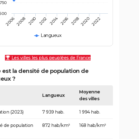
750
500
2010
2014
2018
2022
2008
2012
2016
2020
2006
Langueux
Les villes les plus peuplées de France
 est la densité de population de
eux ?
Moyenne
Langueux
des villes
tion (2023)
7 939 hab.
1 994 hab.
é de population
872 hab/km²
168 hab/km²