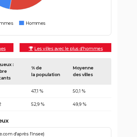
emmes
Hommes
mes
Les villes avec le plus d'hommes
ueux :
% de
Moyenne
bre
la population
des villes
tants
5
47,1 %
50,1 %
2
52,9 %
49,9 %
eux
.com d'après l'Insee)