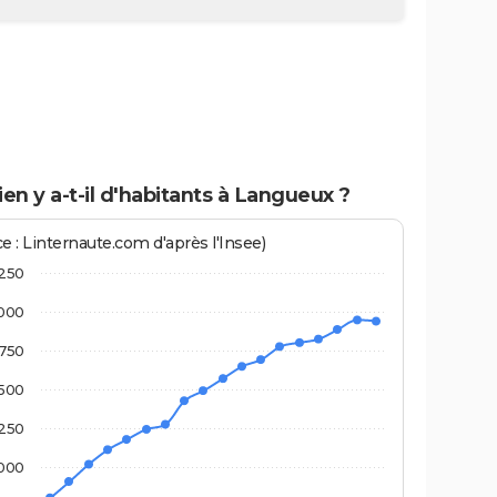
n y a-t-il d'habitants à Langueux ?
e : Linternaute.com d'après l'Insee)
250
000
750
500
250
000