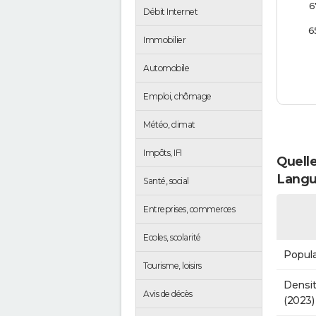
6
Débit Internet
6
Immobilier
Automobile
Emploi, chômage
Météo, climat
Impôts, IFI
Quelle
Langu
Santé, social
Entreprises, commerces
Ecoles, scolarité
Popula
Tourisme, loisirs
Densit
Avis de décès
(2023)