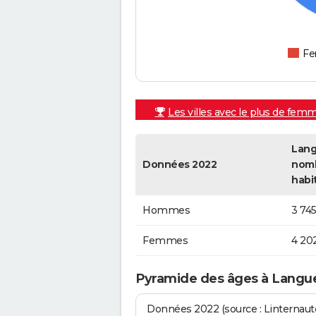
F
Les villes avec le plus de fem
Lang
Données 2022
nom
habi
Hommes
3 74
Femmes
4 20
Pyramide des âges à Langu
Données 2022 (source : Linternaute