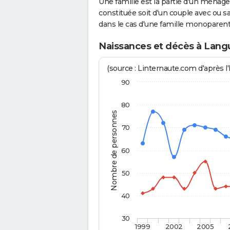
Une famille est la partie d'un ména
constituée soit d'un couple avec ou sa
dans le cas d'une famille monoparent
Naissances et décès à Lang
(source : Linternaute.com d'après l'
90
80
Nombre de personnes
70
60
50
40
30
1999
2002
2005