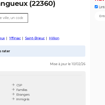
angueux
(22360)
Lint
eux
Yffiniac
Saint-Brieuc
Hillion
 rater
Mise à jour le 10/02/26
CSP
Familles
Etrangers
Immigrés