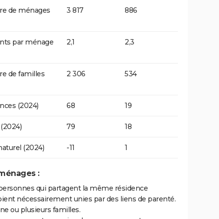
e de ménages
3 817
886
ants par ménage
2,1
2,3
 de familles
2 306
534
nces (2024)
68
19
(2024)
79
18
naturel (2024)
-11
1
 ménages :
personnes qui partagent la même résidence
oient nécessairement unies par des liens de parenté.
 ou plusieurs familles.