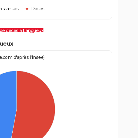
aissances
Décès
 de décès à Langueux
ueux
.com d'après l'Insee)