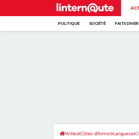
AC
POLITIQUE
SOCIÉTÉ
FAITS DIVER
Villes
Côtes-d'Armor
Langueux
D