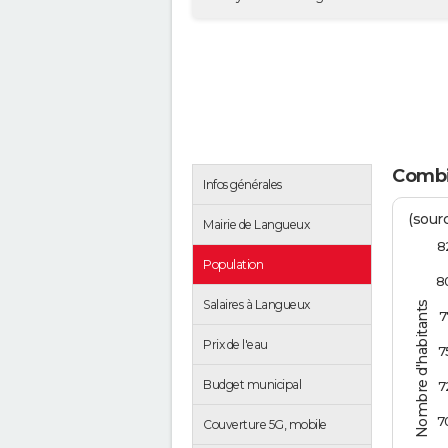
Combie
Infos générales
(sourc
Mairie de Langueux
8
Population
8
Salaires à Langueux
Nombre d'habitants
7
Prix de l'eau
7
Budget municipal
7
7
Couverture 5G, mobile