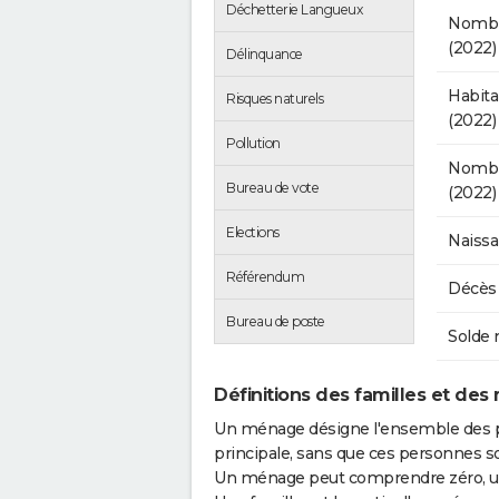
Déchetterie Langueux
Nombr
(2022)
Délinquance
Habit
Risques naturels
(2022)
Pollution
Nombre
Bureau de vote
(2022)
Elections
Naissa
Référendum
Décès 
Bureau de poste
Solde 
Définitions des familles et des
Un ménage désigne l'ensemble des 
principale, sans que ces personnes s
Un ménage peut comprendre zéro, une