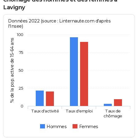
Lavigny
Données 2022 (source : Linternaute.com d'après
l'Insee)
100
% de la pop. active de 15-64 ans
75
50
25
0
Taux d'activité
Taux d'emploi
Taux de
chômage
Hommes
Femmes