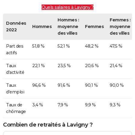
Quels salaires à Lavigny ?
Hommes :
Femmes :
Données
Hommes
moyenne
Femmes
moyenne
2022
des villes
des villes
Part des
51,8 %
52,1 %
48,2 %
47,5 %
actifs
Taux
22,1 %
23,5 %
20,6 %
21,4 %
d'activité
Taux
96,6 %
91,6 %
90,1 %
90,0 %
d'emploi
Taux de
3,4 %
7,9 %
9,9 %
9,3 %
chômage
Combien de retraités à Lavigny ?