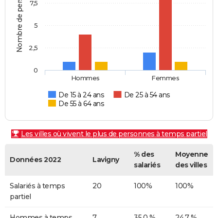
Nombre de personnes
7,5
5
2,5
0
Hommes
Femmes
De 15 à 24 ans
De 25 à 54 ans
De 55 à 64 ans
Les villes où vivent le plus de personnes à temps partiel
% des
Moyenne
Données 2022
Lavigny
salariés
des villes
Salariés à temps
20
100%
100%
partiel
Hommes à temps
7
35,0 %
24,7 %