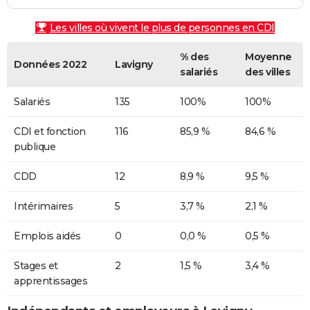
Les villes où vivent le plus de personnes en CDI
% des
Moyenne
Données 2022
Lavigny
salariés
des villes
Salariés
135
100%
100%
CDI et fonction
116
85,9 %
84,6 %
publique
CDD
12
8,9 %
9,5 %
Intérimaires
5
3,7 %
2,1 %
Emplois aidés
0
0,0 %
0,5 %
Stages et
2
1,5 %
3,4 %
apprentissages