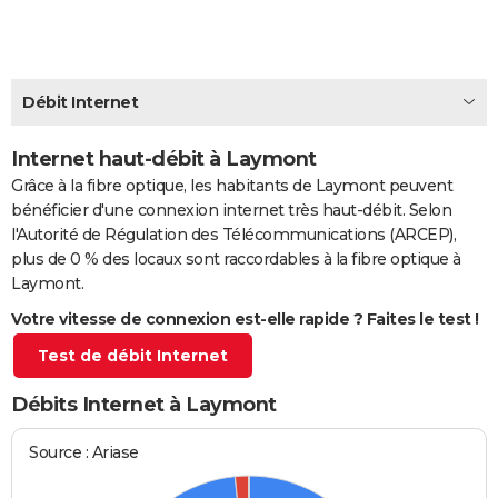
City break
Voyage de noces
Climat
Destinations
Voyage nature
Forum
+
PHOTO
GUIDES D'ACHAT
Débit Internet
BONS PLANS
Internet haut-débit à Laymont
CARTE DE VOEUX
Grâce à la fibre optique, les habitants de Laymont peuvent
Carte Bonne année
Carte Pâques
Carte de Noël
Carte Saint-Valentin
Carte d'anniversaire
DICTIONNAIRE
bénéficier d'une connexion internet très haut-débit. Selon
l'Autorité de Régulation des Télécommunications (ARCEP),
Biographies
Expressions
Dictionnaire
Citations
Proverbes
PROGRAMME TV
plus de 0 % des locaux sont raccordables à la fibre optique à
Laymont.
COPAINS D'AVANT
Votre vitesse de connexion est-elle rapide ? Faites le test !
Se connecter
Collèges
Universités
Service militaire
S'inscrire
Lycées
Primaires
Entreprises
Avis de recherche
AVIS DE DÉCÈS
Test de débit Internet
FORUM
Débits Internet à Laymont
Lifestyle
Sport
Television
Cinema
Bricolage
Culture
Auto
Voyage
Source : Ariase