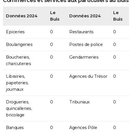
Commerces et services aux particuliers au Buis
Le
Le
Données 2024
Données 2024
Buis
Buis
Epiceries
0
Restaurants
0
Boulangeries
0
Postes de police
0
Boucheries,
0
Gendarmeries
0
charcuteries
Librairies,
0
Agences du Trésor
0
papeteries,
journaux
Drogueries,
0
Tribunaux
0
quincalleries,
bricolage
Banques
0
Agences Pôle
0