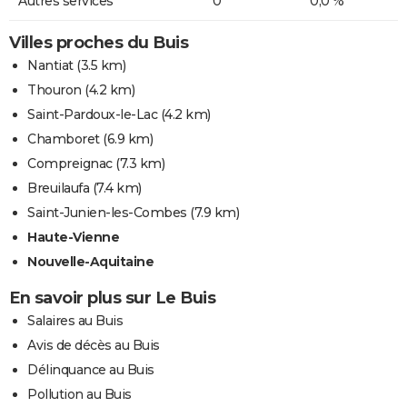
Autres services
0
0,0 %
Villes proches du Buis
Nantiat
(3.5 km)
Thouron
(4.2 km)
Saint-Pardoux-le-Lac
(4.2 km)
Chamboret
(6.9 km)
Compreignac
(7.3 km)
Breuilaufa
(7.4 km)
Saint-Junien-les-Combes
(7.9 km)
Haute-Vienne
Nouvelle-Aquitaine
En savoir plus sur Le Buis
Salaires au Buis
Avis de décès au Buis
Délinquance au Buis
Pollution au Buis