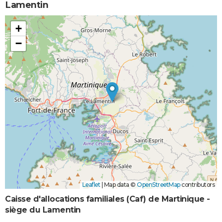
Lamentin
+
−
Leaflet
|
Map data ©
OpenStreetMap
contributors
Caisse d'allocations familiales (Caf) de Martinique -
siège du Lamentin