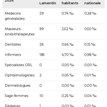
2024
Lamentin
habitants
nationale
Médecins
29
0,74 ‰
0,38 ‰
généralistes
Masseurs-
99
2,52 ‰
0,50 ‰
kinésithérapeutes
Dentistes
26
0,66 ‰
0,15 ‰
Infirmiers
185
4,70 ‰
0,98 ‰
Spécialistes ORL
0
0,00 ‰
0,00 ‰
Ophtalmologistes
2
0,05 ‰
0,01 ‰
Dermatologues
0
0,00 ‰
0,00 ‰
Sage-femmes
10
0,25 ‰
0,04 ‰
Pédiatres
1
0,03 ‰
0,01 ‰