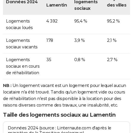
Données 2024
logements
Lamentin
des villes
sociaux
Logements
4 392
95,4 %
95,2 %
sociaux loués
Logements
178
3,9 %
2,1 %
sociaux vacants
Logements
35
0,8 %
2,7 %
sociaux en cours
de réhabilitation
NB :
Un logement vacant est un logement pour lequel aucun
locataire n'a été trouvé. Tandis qu'un logement vide ou cours
de réhabilitation n'est pas disponible à la location pour des
raisons diverses comme des travaux, une insalubrité, etc.
Taille des logements sociaux au Lamentin
Données 2024 (source : Linternaute.com d'après le
ministère de la Transition écologique)