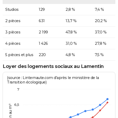
Studios
129
2,8 %
7,4 %
2 pièces
631
13,7 %
20,2 %
3 pièces
2 199
47,8 %
37,0 %
4 pièces
1 426
31,0 %
27,8 %
5 pièces et plus
220
4,8 %
7,5 %
Loyer des logements sociaux au Lamentin
(source : Linternaute.com d'après le ministère de la
Transition écologique)
7
6,5