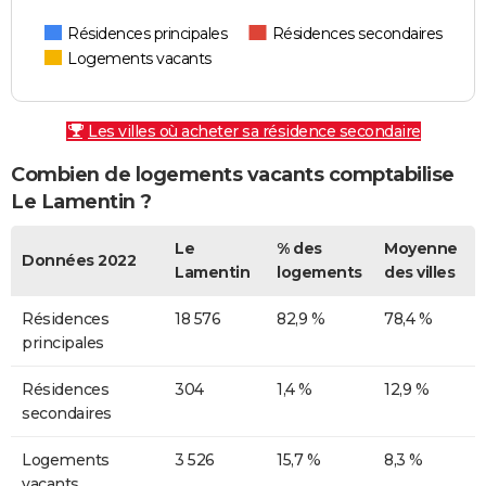
Résidences principales
Résidences secondaires
Logements vacants
Les villes où acheter sa résidence secondaire
Combien de logements vacants comptabilise
Le Lamentin ?
Le
% des
Moyenne
Données 2022
Lamentin
logements
des villes
Résidences
18 576
82,9 %
78,4 %
principales
Résidences
304
1,4 %
12,9 %
secondaires
Logements
3 526
15,7 %
8,3 %
vacants