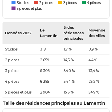
Studios
2 pièces
3 pièces
4 pièces
5 pièces et plus
% des
Le
Moyenne
Données 2022
résidences
Lamentin
des villes
principales
Studios
318
1,7 %
0,9 %
2 pièces
2 659
14,3 %
4,4 %
3 pièces
6 308
34,0 %
13,4 %
4 pièces
6 385
34,4 %
25,2 %
5 pièces et plus
2 904
15,6 %
54,9 %
Taille des résidences principales au Lamentin