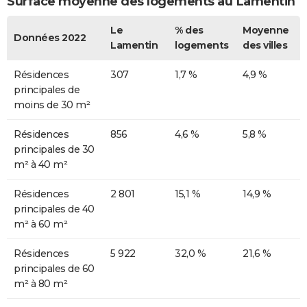
Surface moyenne des logements au Lamentin
Le
% des
Moyenne
Données 2022
Lamentin
logements
des villes
Résidences
307
1,7 %
4,9 %
principales de
moins de 30 m²
Résidences
856
4,6 %
5,8 %
principales de 30
m² à 40 m²
Résidences
2 801
15,1 %
14,9 %
principales de 40
m² à 60 m²
Résidences
5 922
32,0 %
21,6 %
principales de 60
m² à 80 m²