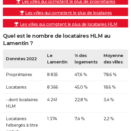
Les villes qui comptent le plus de propriétaires
Les villes qui comptent le plus de locataires
Les villes qui comptent le plus de locataires HLM
Quel est le nombre de locataires HLM au
Lamentin ?
Le
% des
Moyenne
Données 2022
Lamentin
logements
des villes
Propriétaires
8 835
47,6 %
78,6 %
Locataires
8 366
45,0 %
18,6 %
- dont locataires
4 241
22,8 %
3,4 %
HLM
Locataires
1 374
7,4 %
2,2 %
hébergés à titre