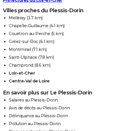
Préfectures du Loir-et-Cher
Villes proches du Plessis-Dorin
Melleray
(3.7 km)
Chapelle-Guillaume
(4.1 km)
Couëtron-au-Perche
(5 km)
Gréez-sur-Roc
(6.1 km)
Montmirail
(7.1 km)
Saint-Ulphace
(7.8 km)
Champrond
(8.6 km)
Loir-et-Cher
Centre-Val de Loire
En savoir plus sur Le Plessis-Dorin
Salaires au Plessis-Dorin
Avis de décès au Plessis-Dorin
Délinquance au Plessis-Dorin
Pollution au Plessis-Dorin