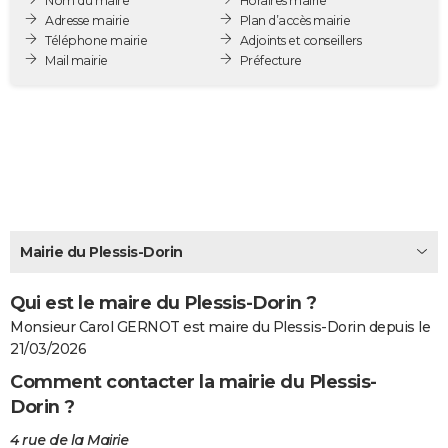
Nom du maire
Horaires mairie
City break
Voyage de noces
Climat
Destinations
Voyage nature
Forum
+
Adresse mairie
Plan d’accès mairie
PHOTO
Téléphone mairie
Adjoints et conseillers
Mail mairie
Préfecture
GUIDES D'ACHAT
BONS PLANS
CARTE DE VOEUX
Carte Bonne année
Carte Pâques
Carte de Noël
Carte Saint-Valentin
Carte d'anniversaire
DICTIONNAIRE
Biographies
Expressions
Dictionnaire
Citations
Proverbes
PROGRAMME TV
Mairie du Plessis-Dorin
COPAINS D'AVANT
Qui est le maire du Plessis-Dorin ?
Se connecter
Collèges
Universités
Service militaire
S'inscrire
Lycées
Primaires
Entreprises
Avis de recherche
AVIS DE DÉCÈS
Monsieur Carol GERNOT est maire du Plessis-Dorin depuis le
FORUM
21/03/2026
Comment contacter la mairie du Plessis-
Lifestyle
Sport
Television
Cinema
Bricolage
Culture
Auto
Voyage
Dorin ?
4 rue de la Mairie