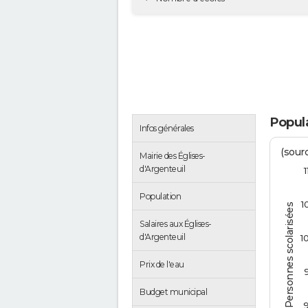
Popula
Infos générales
(sourc
Mairie des Églises-
d'Argenteuil
1
Population
1
Personnes scolarisées
Salaires aux Églises-
d'Argenteuil
1
Prix de l'eau
Budget municipal