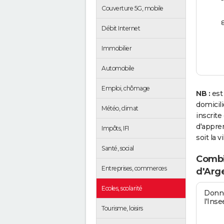
Couverture 5G, mobile
Débit Internet
Immobilier
Automobile
Emploi, chômage
NB :
est
domicil
Météo, climat
inscrit
d'appren
Impôts, IFI
soit la v
Santé, social
Combie
Entreprises, commerces
d'Arge
Ecoles, scolarité
Donné
l'Inse
Tourisme, loisirs