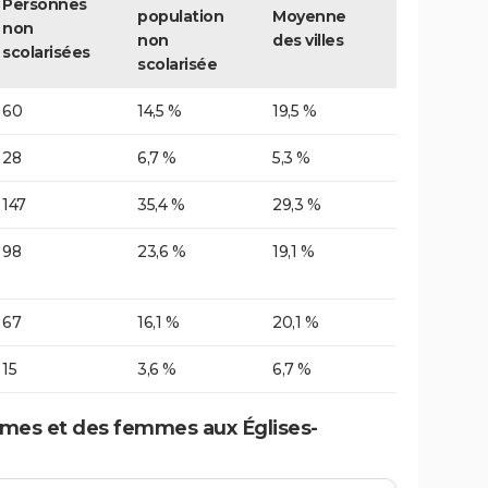
Personnes
population
Moyenne
non
non
des villes
scolarisées
scolarisée
60
14,5 %
19,5 %
28
6,7 %
5,3 %
147
35,4 %
29,3 %
98
23,6 %
19,1 %
67
16,1 %
20,1 %
15
3,6 %
6,7 %
mes et des femmes aux Églises-