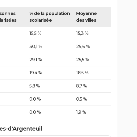
sonnes
% de la population
Moyenne
larisées
scolarisée
des villes
15,5 %
15,3 %
30,1 %
29,6 %
29,1 %
25,5 %
19,4 %
18,5 %
5,8 %
8,7 %
0,0 %
0,5 %
0,0 %
1,9 %
es-d'Argenteuil