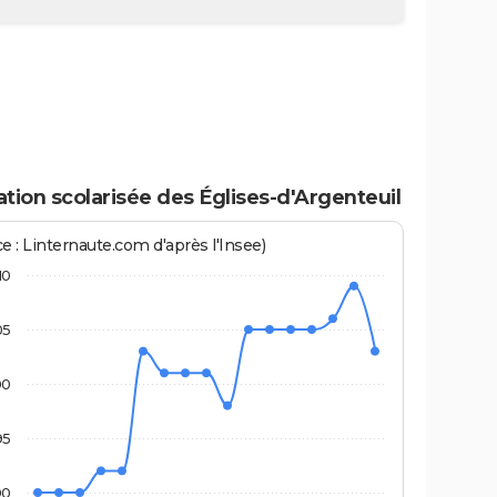
tion scolarisée des Églises-d'Argenteuil
e : Linternaute.com d'après l'Insee)
10
05
00
95
90