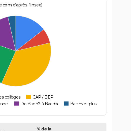
.com d'après l'Insee)
es collèges
CAP / BEP
onnel
De Bac +2 à Bac +4
Bac +5 et plus
% de la