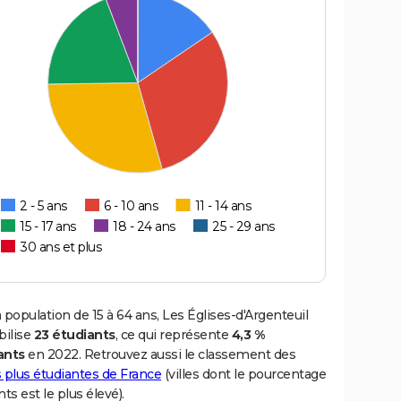
2 - 5 ans
6 - 10 ans
11 - 14 ans
15 - 17 ans
18 - 24 ans
25 - 29 ans
30 ans et plus
 population de 15 à 64 ans, Les Églises-d'Argenteuil
ilise
23 étudiants
, ce qui représente
4,3 %
ants
en 2022. Retrouvez aussi le classement des
es plus étudiantes de France
(villes dont le pourcentage
nts est le plus élevé).