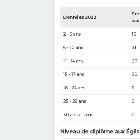
Per
Données 2022
sco
2 - 5 ans
16
6 - 10 ans
31
11 - 14 ans
30
15 - 17 ans
20
18 - 24 ans
6
25 - 29 ans
0
30 ans et plus
0
Niveau de diplôme aux Églis