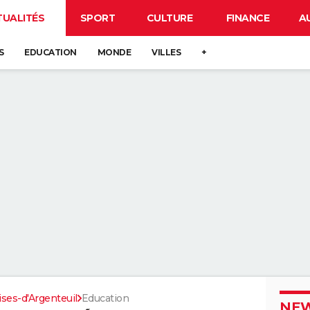
TUALITÉS
SPORT
CULTURE
FINANCE
A
S
EDUCATION
MONDE
VILLES
+
ises-d'Argenteuil
Education
NEW