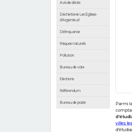
Avis de décès
Déchetterie Les Églises-
d'Argenteuil
Délinquance
Risques naturels
Pollution
Bureau de vote
Elections
Référendum
Bureau de poste
Parmi la
comptab
d'étudi
villes l
d'étudia