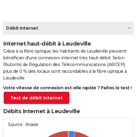
City break
Voyage de noces
Climat
Destinations
Voyage nature
Forum
+
PHOTO
GUIDES D'ACHAT
Débit Internet
BONS PLANS
Internet haut-débit à Leudeville
CARTE DE VOEUX
Grâce à la fibre optique, les habitants de Leudeville peuvent
Carte Bonne année
Carte Pâques
Carte de Noël
Carte Saint-Valentin
Carte d'anniversaire
DICTIONNAIRE
bénéficier d'une connexion internet très haut-débit. Selon
l'Autorité de Régulation des Télécommunications (ARCEP),
Biographies
Expressions
Dictionnaire
Citations
Proverbes
PROGRAMME TV
plus de 0 % des locaux sont raccordables à la fibre optique à
Leudeville.
COPAINS D'AVANT
Votre vitesse de connexion est-elle rapide ? Faites le test !
Se connecter
Collèges
Universités
Service militaire
S'inscrire
Lycées
Primaires
Entreprises
Avis de recherche
AVIS DE DÉCÈS
Test de débit Internet
FORUM
Débits Internet à Leudeville
Lifestyle
Sport
Television
Cinema
Bricolage
Culture
Auto
Voyage
Source : Ariase