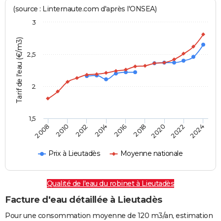
(source : Linternaute.com d'après l'ONSEA)
3
Tarif de l'eau (€/m3)
2,5
2
1,5
2016
2014
2024
2012
2022
2010
2020
2008
2018
Prix à Lieutadès
Moyenne nationale
Qualité de l'eau du robinet à Lieutadès
Facture d'eau détaillée à Lieutadès
Pour une consommation moyenne de 120 m3/an, estimation