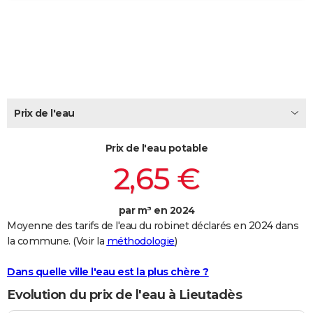
City break
Voyage de noces
Climat
Destinations
Voyage nature
Forum
+
PHOTO
GUIDES D'ACHAT
BONS PLANS
CARTE DE VOEUX
Prix de l'eau
Carte Bonne année
Carte Pâques
Carte de Noël
Carte Saint-Valentin
Carte d'anniversaire
DICTIONNAIRE
Prix de l'eau potable
Biographies
Expressions
Dictionnaire
Citations
Proverbes
PROGRAMME TV
2,65 €
COPAINS D'AVANT
par m³ en 2024
Se connecter
Collèges
Universités
Service militaire
S'inscrire
Lycées
Primaires
Entreprises
Avis de recherche
AVIS DE DÉCÈS
Moyenne des tarifs de l'eau du robinet déclarés en 2024 dans
la commune. (Voir la
méthodologie
)
FORUM
Lifestyle
Sport
Television
Cinema
Bricolage
Culture
Auto
Voyage
Dans quelle ville l'eau est la plus chère ?
Evolution du prix de l'eau à Lieutadès