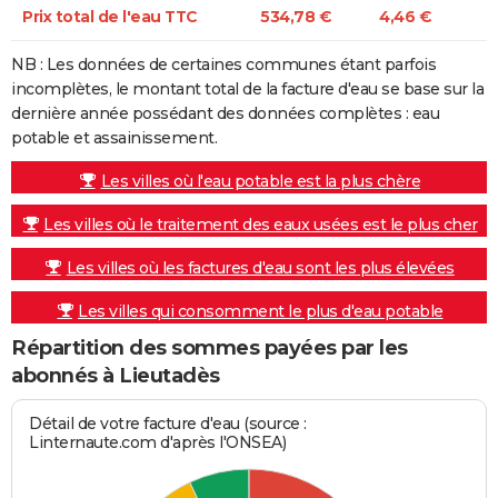
Prix total de l'eau TTC
534,78 €
4,46 €
NB : Les données de certaines communes étant parfois
incomplètes, le montant total de la facture d'eau se base sur la
dernière année possédant des données complètes : eau
potable et assainissement.
Les villes où l'eau potable est la plus chère
Les villes où le traitement des eaux usées est le plus cher
Les villes où les factures d'eau sont les plus élevées
Les villes qui consomment le plus d'eau potable
Répartition des sommes payées par les
abonnés à Lieutadès
Détail de votre facture d'eau (source :
Linternaute.com d'après l'ONSEA)