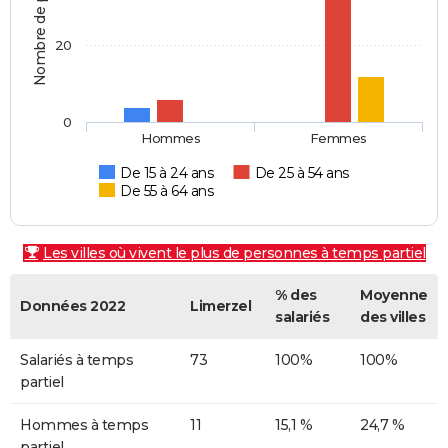
Nombre de personnes
20
0
Hommes
Femmes
De 15 à 24 ans
De 25 à 54 ans
De 55 à 64 ans
Les villes où vivent le plus de personnes à temps partiel
% des
Moyenne
Données 2022
Limerzel
salariés
des villes
Salariés à temps
73
100%
100%
partiel
Hommes à temps
11
15,1 %
24,7 %
partiel