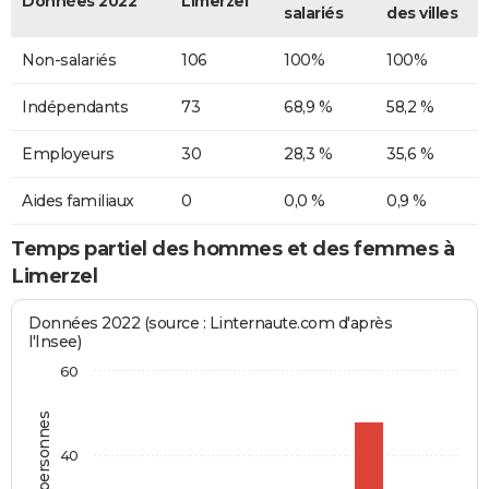
Données 2022
Limerzel
salariés
des villes
Non-salariés
106
100%
100%
Indépendants
73
68,9 %
58,2 %
Employeurs
30
28,3 %
35,6 %
Aides familiaux
0
0,0 %
0,9 %
Temps partiel des hommes et des femmes à
Limerzel
Données 2022 (source : Linternaute.com d'après
l'Insee)
60
40