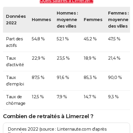
Quels salaires à Limerzel ?
Hommes :
Femmes :
Données
Hommes
moyenne
Femmes
moyenne
2022
des villes
des villes
Part des
54,8 %
52,1 %
45,2 %
47,5 %
actifs
Taux
22,9 %
23,5 %
18,9 %
21,4 %
d'activité
Taux
87,5 %
91,6 %
85,3 %
90,0 %
d'emploi
Taux de
12,5 %
7,9 %
14,7 %
9,3 %
chômage
Combien de retraités à Limerzel ?
Données 2022 (source : Linternaute.com d'après