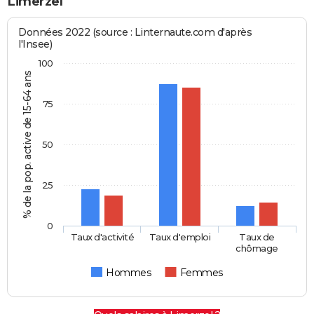
Limerzel
Données 2022 (source : Linternaute.com d'après
l'Insee)
100
% de la pop. active de 15-64 ans
75
50
25
0
Taux d'activité
Taux d'emploi
Taux de
chômage
Hommes
Femmes