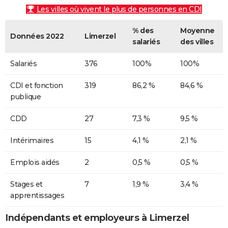
Les villes où vivent le plus de personnes en CDI
% des
Moyenne
Données 2022
Limerzel
salariés
des villes
Salariés
376
100%
100%
CDI et fonction
319
86,2 %
84,6 %
publique
CDD
27
7,3 %
9,5 %
Intérimaires
15
4,1 %
2,1 %
Emplois aidés
2
0,5 %
0,5 %
Stages et
7
1,9 %
3,4 %
apprentissages
Indépendants et employeurs à Limerzel