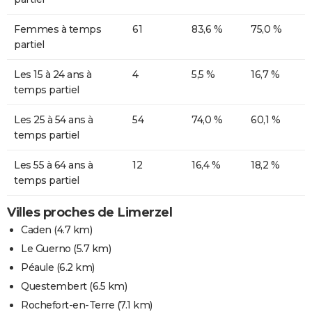
Femmes à temps
61
83,6 %
75,0 %
partiel
Les 15 à 24 ans à
4
5,5 %
16,7 %
temps partiel
Les 25 à 54 ans à
54
74,0 %
60,1 %
temps partiel
Les 55 à 64 ans à
12
16,4 %
18,2 %
temps partiel
Villes proches de Limerzel
Caden
(4.7 km)
Le Guerno
(5.7 km)
Péaule
(6.2 km)
Questembert
(6.5 km)
Rochefort-en-Terre
(7.1 km)