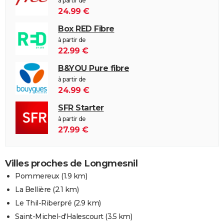
à partir de
24.99 €
Box RED Fibre
à partir de
22.99 €
B&YOU Pure fibre
à partir de
24.99 €
SFR Starter
à partir de
27.99 €
Villes proches de Longmesnil
Pommereux
(1.9 km)
La Bellière
(2.1 km)
Le Thil-Riberpré
(2.9 km)
Saint-Michel-d'Halescourt
(3.5 km)