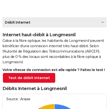
City break
Voyage de noces
Climat
Destinations
Voyage nature
Forum
+
PHOTO
GUIDES D'ACHAT
Débit Internet
BONS PLANS
Internet haut-débit à Longmesnil
CARTE DE VOEUX
Grâce à la fibre optique, les habitants de Longmesnil peuvent
Carte Bonne année
Carte Pâques
Carte de Noël
Carte Saint-Valentin
Carte d'anniversaire
DICTIONNAIRE
bénéficier d'une connexion internet très haut-débit. Selon
l'Autorité de Régulation des Télécommunications (ARCEP),
Biographies
Expressions
Dictionnaire
Citations
Proverbes
PROGRAMME TV
plus de 0 % des locaux sont raccordables à la fibre optique à
Longmesnil.
COPAINS D'AVANT
Votre vitesse de connexion est-elle rapide ? Faites le test !
Se connecter
Collèges
Universités
Service militaire
S'inscrire
Lycées
Primaires
Entreprises
Avis de recherche
AVIS DE DÉCÈS
Test de débit Internet
FORUM
Débits Internet à Longmesnil
Lifestyle
Sport
Television
Cinema
Bricolage
Culture
Auto
Voyage
Source : Ariase