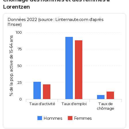
Lorentzen
Données 2022 (source : Linternaute.com d'après
l'Insee)
100
% de la pop. active de 15-64 ans
75
50
25
0
Taux d'activité
Taux d'emploi
Taux de
chômage
Hommes
Femmes