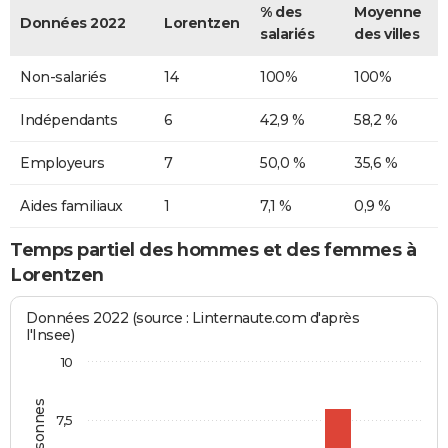
% des
Moyenne
Données 2022
Lorentzen
salariés
des villes
Non-salariés
14
100%
100%
Indépendants
6
42,9 %
58,2 %
Employeurs
7
50,0 %
35,6 %
Aides familiaux
1
7,1 %
0,9 %
Temps partiel des hommes et des femmes à
Lorentzen
Données 2022 (source : Linternaute.com d'après
l'Insee)
10
7,5