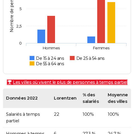
Nombre de personnes
5
2,5
0
Hommes
Femmes
De 15 à 24 ans
De 25 à 54 ans
De 55 à 64 ans
Les villes où vivent le plus de personnes à temps partiel
% des
Moyenne
Données 2022
Lorentzen
salariés
des villes
Salariés à temps
22
100%
100%
partiel
Hommes à temps
6
27,3 %
24,7 %