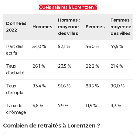
Quels salaires à Lorentzen ?
Hommes :
Femmes :
Données
Hommes
moyenne
Femmes
moyenne
2022
des villes
des villes
Part des
54,0 %
52,1 %
46,0 %
47,5 %
actifs
Taux
26,1 %
23,5 %
22,2 %
21,4 %
d'activité
Taux
93,4 %
91,6 %
88,5 %
90,0 %
d'emploi
Taux de
6,6 %
7,9 %
11,5 %
9,3 %
chômage
Combien de retraités à Lorentzen ?