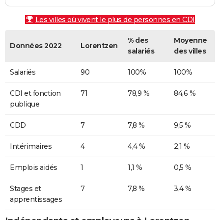
Les villes où vivent le plus de personnes en CDI
% des
Moyenne
Données 2022
Lorentzen
salariés
des villes
Salariés
90
100%
100%
CDI et fonction
71
78,9 %
84,6 %
publique
CDD
7
7,8 %
9,5 %
Intérimaires
4
4,4 %
2,1 %
Emplois aidés
1
1,1 %
0,5 %
Stages et
7
7,8 %
3,4 %
apprentissages