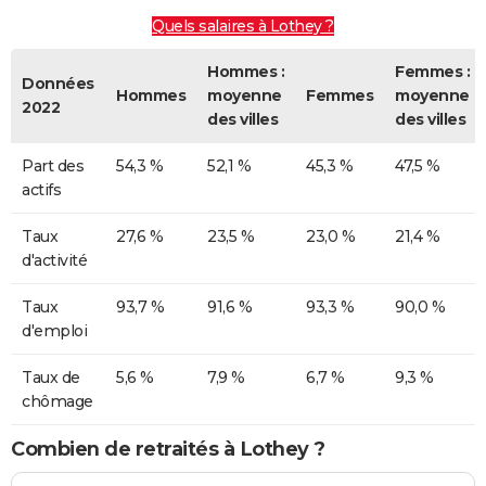
Quels salaires à Lothey ?
Hommes :
Femmes :
Données
Hommes
moyenne
Femmes
moyenne
2022
des villes
des villes
Part des
54,3 %
52,1 %
45,3 %
47,5 %
actifs
Taux
27,6 %
23,5 %
23,0 %
21,4 %
d'activité
Taux
93,7 %
91,6 %
93,3 %
90,0 %
d'emploi
Taux de
5,6 %
7,9 %
6,7 %
9,3 %
chômage
Combien de retraités à Lothey ?