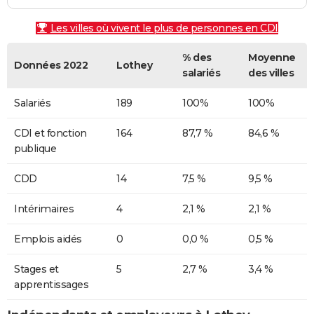
Les villes où vivent le plus de personnes en CDI
% des
Moyenne
Données 2022
Lothey
salariés
des villes
Salariés
189
100%
100%
CDI et fonction
164
87,7 %
84,6 %
publique
CDD
14
7,5 %
9,5 %
Intérimaires
4
2,1 %
2,1 %
Emplois aidés
0
0,0 %
0,5 %
Stages et
5
2,7 %
3,4 %
apprentissages