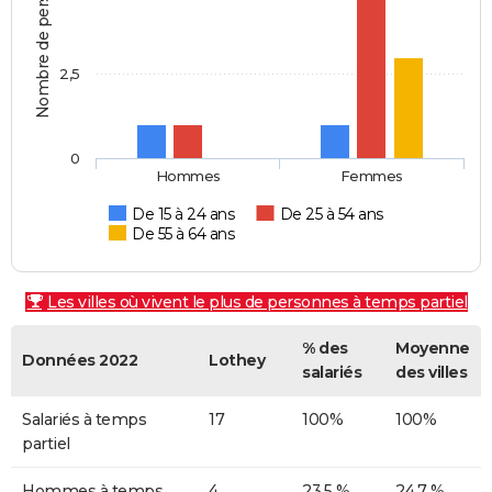
Nombre de personnes
2,5
0
Hommes
Femmes
De 15 à 24 ans
De 25 à 54 ans
De 55 à 64 ans
Les villes où vivent le plus de personnes à temps partiel
% des
Moyenne
Données 2022
Lothey
salariés
des villes
Salariés à temps
17
100%
100%
partiel
Hommes à temps
4
23,5 %
24,7 %