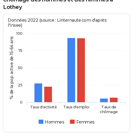
Lothey
Données 2022 (source : Linternaute.com d'après
l'Insee)
100
% de la pop. active de 15-64 ans
75
50
25
0
Taux d'activité
Taux d'emploi
Taux de
chômage
Hommes
Femmes