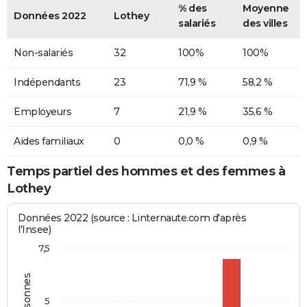
% des
Moyenne
Données 2022
Lothey
salariés
des villes
Non-salariés
32
100%
100%
Indépendants
23
71,9 %
58,2 %
Employeurs
7
21,9 %
35,6 %
Aides familiaux
0
0,0 %
0,9 %
Temps partiel des hommes et des femmes à
Lothey
Données 2022 (source : Linternaute.com d'après
l'Insee)
7,5
5