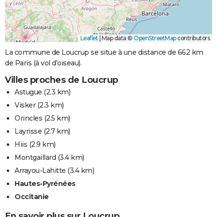
Leaflet
|
Map data ©
OpenStreetMap
contributors
La commune de Loucrup se situe à une distance de 662 km
de Paris (à vol d'oiseau).
Villes proches de Loucrup
Astugue
(2.3 km)
Visker
(2.3 km)
Orincles
(2.5 km)
Layrisse
(2.7 km)
Hiis
(2.9 km)
Montgaillard
(3.4 km)
Arrayou-Lahitte
(3.4 km)
Hautes-Pyrénées
Occitanie
En savoir plus sur Loucrup