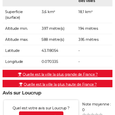
des villes
Superficie
3,6 km²
18,1 km²
(surface)
Altitude min.
397 mètre(s)
194 mètres
Altitude max.
588 mètre(s)
395 mètres
Latitude
43.118054
-
Longitude
0.070335
-
Quelle est la ville la plus grande de France ?
Quelle est la ville la plus haute de France ?
Avis sur Loucrup
Note moyenne :
Quel est votre avis sur Loucrup ?
0