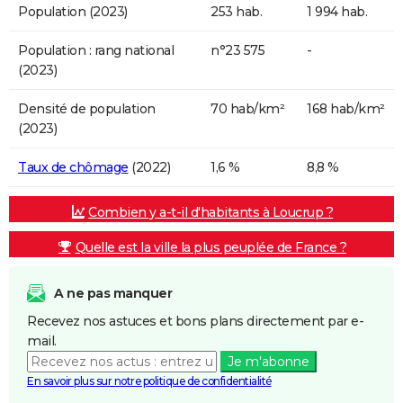
Population (2023)
253 hab.
1 994 hab.
Population : rang national
n°23 575
-
(2023)
Densité de population
70 hab/km²
168 hab/km²
(2023)
Taux de chômage
(2022)
1,6 %
8,8 %
Combien y a-t-il d'habitants à Loucrup ?
Quelle est la ville la plus peuplée de France ?
A ne pas manquer
Recevez nos astuces et bons plans directement par e-
mail.
Je m'abonne
En savoir plus sur notre politique de confidentialité