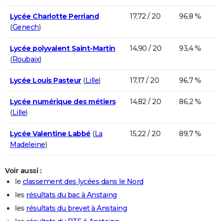
Lycée Charlotte Perriand
17,72 / 20
96,8 %
(
Genech
)
Lycée polyvalent Saint-Martin
14,90 / 20
93,4 %
(
Roubaix
)
Lycée Louis Pasteur
(
Lille
)
17,17 / 20
96,7 %
Lycée numérique des métiers
14,82 / 20
86,2 %
(
Lille
)
Lycée Valentine Labbé
(
La
15,22 / 20
89,7 %
Madeleine
)
Voir aussi :
le
classement des lycées dans le Nord
les
résultats du bac à Anstaing
les
résultats du brevet à Anstaing