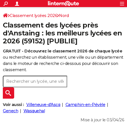
ACTUALITÉS
Connexion
S'inscrire
Classement lycées 2026
Nord
Rechercher
Société
Education
Villes
Politique
Faits Divers
Monde
+
SPORT
Classement des lycées près
Football
Cyclisme
Forum
Coupe du monde 2026
Tennis
Rugby
CULTURE
d'Anstaing : les meilleurs lycées en
2026 (59152) [PUBLIE]
TNT
Cinéma
Musique
Programme TV
Streaming
Sorties cinéma
+
FINANCE
GRATUIT - Découvrez le classement 2026 de chaque lycée
Impôts
Immobilier
Banque
Crédit
Retraite
Epargne
Risques naturels par ville
Assurance
AUTO
ou recherchez un établissement, une ville ou un département
Réserver un essai
Berlines
Forum auto
Essais
Citadines
SUV
+
dans le moteur de recherche ci-dessous pour découvrir son
HIGH-TECH
classement.
Meilleur smartphone
Ordinateurs
Guide high-tech
Mobiles
Internet
Jeux vidéo
+
BRICOLAGE
Aménagement intérieur
Cuisine
Jardinage
+
Forum
Extérieur
Salle de bains
Rangement
WEEK-END
Escapades
Expositions
Week-end nature
Guides de France
Patrimoine
Musées
+
LIFESTYLE
Voir aussi :
Villeneuve-d'Ascq
Camphin-en-Pévèle
Bien-être
Mode
+
Art de vivre
Loisirs
Modes de vie
Genech
Wasquehal
SANTE
Mise à jour le 03/04/26
Guide de la santé
Médicaments
+
Alimentation
Maladies
Sommeil
VOYAGE