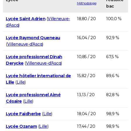
Méthodologie
bac
Lycée Saint Adrien
(
Villeneuve-
18,80 / 20
100,0 %
d'Ascq
)
Lycée Raymond Queneau
16,04 / 20
92,9 %
(
Villeneuve-d'Ascq
)
Lycée professionnel Dinah
10,85 / 20
67,5 %
Derycke
(
Villeneuve-d'Ascq
)
Lycée hôtelier international de
15,82 / 20
89,6 %
Lille
(
Lille
)
Lycée professionnel Aimé
13,13 / 20
82,8 %
Césaire
(
Lille
)
Lycée Faidherbe
(
Lille
)
18,04 / 20
98,9 %
Lycée Ozanam
(
Lille
)
17,44 / 20
98,9 %