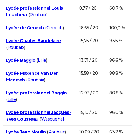
Lycée professionnel Louis
8,77 / 20
60,7 %
Loucheur
(
Roubaix
)
Lycée de Genech
(
Genech
)
18,65 / 20
100,0 %
Lycée Charles Baudelaire
15,75 / 20
93,5 %
(
Roubaix
)
Lycée Baggio
(
Lille
)
13,71 / 20
86,6 %
Lycée Maxence Van Der
15,58 / 20
88,8 %
Meersch
(
Roubaix
)
Lycée professionnel Baggio
12,93 / 20
80,8 %
(
Lille
)
Lycée professionnel Jacques-
15,10 / 20
96,0 %
Yves Cousteau
(
Wasquehal
)
Lycée Jean Moulin
(
Roubaix
)
10,09 / 20
63,2 %