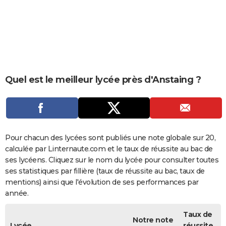
City break
Voyage de noces
Climat
Destinations
Voyage nature
Forum
+
PHOTO
GUIDES D'ACHAT
BONS PLANS
CARTE DE VOEUX
Quel est le meilleur lycée près d'Anstaing ?
Carte Bonne année
Carte Pâques
Carte de Noël
Carte Saint-Valentin
Carte d'anniversaire
DICTIONNAIRE
Biographies
Expressions
Dictionnaire
Citations
Proverbes
PROGRAMME TV
COPAINS D'AVANT
Pour chacun des lycées sont publiés une note globale sur 20,
calculée par Linternaute.com et le taux de réussite au bac de
Se connecter
Collèges
Universités
Service militaire
S'inscrire
Lycées
Primaires
Entreprises
Avis de recherche
AVIS DE DÉCÈS
ses lycéens. Cliquez sur le nom du lycée pour consulter toutes
ses statistiques par fillière (taux de réussite au bac, taux de
FORUM
mentions) ainsi que l'évolution de ses performances par
année.
Lifestyle
Sport
Television
Cinema
Bricolage
Culture
Auto
Voyage
Taux de
Notre note
Lycée
réussite