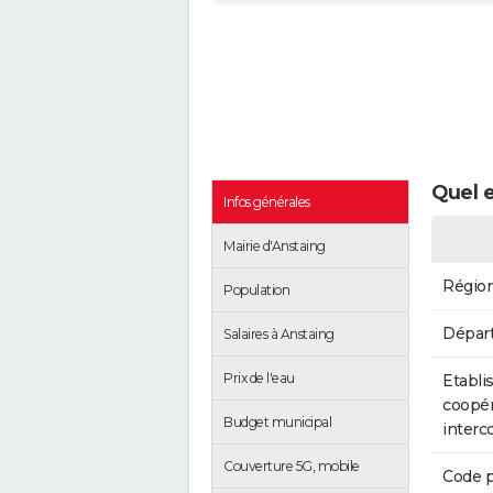
Quel e
Infos générales
Mairie d'Anstaing
Régio
Population
Dépar
Salaires à Anstaing
Prix de l'eau
Etabli
coopér
Budget municipal
inter
Couverture 5G, mobile
Code p