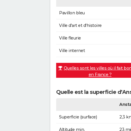
Pavillon bleu
Ville d'art et d'histoire
Ville fleurie
Ville internet
Quelles sont les villes où il fait bo
en France ?
Quelle est la superficie d'An
Anst
Superficie (surface)
2,3 k
Altitude min.
23 mè