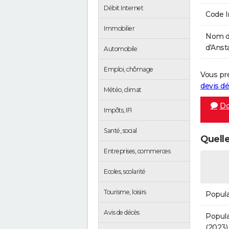
Débit Internet
Code 
Immobilier
Nom d
d'Ansta
Automobile
Emploi, chômage
Vous pr
devis 
Météo, climat
Do
Impôts, IFI
Santé, social
Quelle
Entreprises, commerces
Ecoles, scolarité
Tourisme, loisirs
Popula
Avis de décès
Popula
(2023)