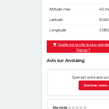
Altitude max.
40 mè
Latitude
50.60
Longitude
3.189
Quelle est la ville la plus grand
France ?
Avis sur Anstaing
Quel est votre avis su
Donner mon a
Ma note