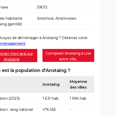
Insee
59013
es habitants
Anstinois, Anstinoises
ing (gentilé)
évoyez de déménager à Anstaing ? Obtenez votre
déménagement
.
Comparer Anstaing à une
nner mon avis sur
autre ville...
Anstaing
 est la population d'Anstaing ?
Moyenne
Anstaing
des villes
tion (2023)
1 631 hab.
1 994 hab.
tion : rang national
n°6 565
-