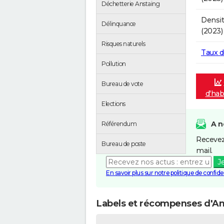
Déchetterie Anstaing
Densit
Délinquance
(2023)
Risques naturels
Taux 
Pollution
Bureau de vote
d'hab
Elections
A n
Référendum
Recevez
Bureau de poste
mail.
J
En savoir plus sur notre politique de confiden
Labels et récompenses d'An