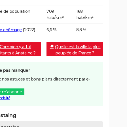
é de population
709
168
hab/km²
hab/km²
de chômage
(2022)
6,6 %
8,8 %
Combien y a-t-il
Quelle est la ville la plus
itants à Anstaing ?
peuplée de France ?
e pas manquer
 nos astuces et bons plans directement par e-
e m'abonne
tialité
staing