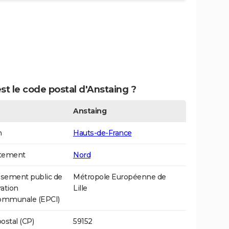
st le code postal d'Anstaing ?
Anstaing
n
Hauts-de-France
tement
Nord
ssement public de
Métropole Européenne de
ation
Lille
communale (EPCI)
ostal (CP)
59152