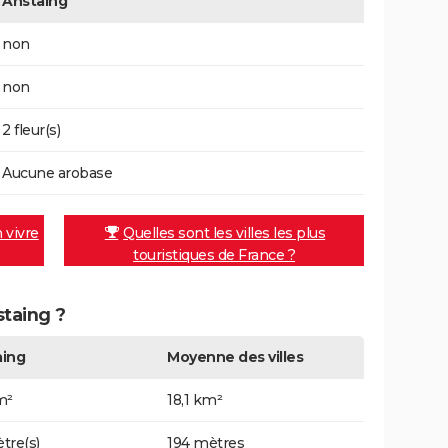
Anstaing
non
non
2 fleur(s)
Aucune arobase
n vivre
Quelles sont les villes les plus
touristiques de France ?
staing ?
aing
Moyenne des villes
m²
18,1 km²
tre(s)
194 mètres