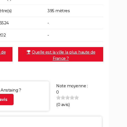
tre(s)
395 mètres
3524
-
202
-
e de
Quelle est la ville la plus haute de
France ?
Note moyenne :
r Anstaing ?
0
vis
(
0
avis)