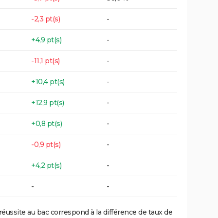
-2,3 pt(s)
-
+4,9 pt(s)
-
-11,1 pt(s)
-
+10,4 pt(s)
-
+12,9 pt(s)
-
+0,8 pt(s)
-
-0,9 pt(s)
-
+4,2 pt(s)
-
-
-
réussite au bac correspond à la différence de taux de