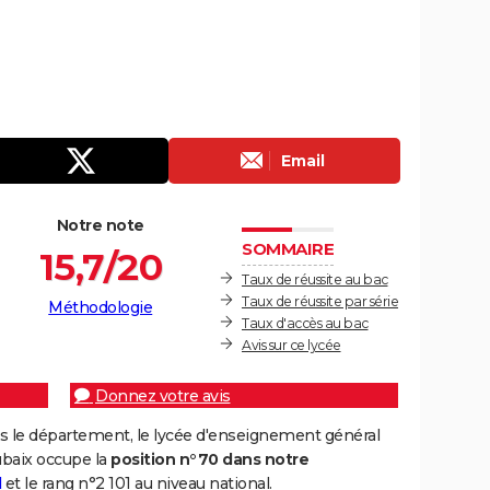
Email
Notre note
SOMMAIRE
15,7/20
Taux de réussite au bac
Taux de réussite par série
Méthodologie
Taux d'accès au bac
Avis sur ce lycée
Donnez votre avis
s le département, le lycée d'enseignement général
ubaix occupe la
position n°70 dans notre
d
et le rang n°2 101 au niveau national.