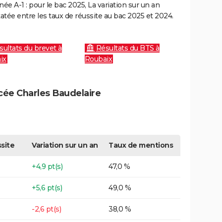
e A-1 : pour le bac 2025, La variation sur un an
atée entre les taux de réussite au bac 2025 et 2024.
sultats du brevet à
Résultats du BTS à
ix
Roubaix
ycée Charles Baudelaire
site
Variation sur un an
Taux de mentions
+4,9 pt(s)
47,0 %
+5,6 pt(s)
49,0 %
-2,6 pt(s)
38,0 %