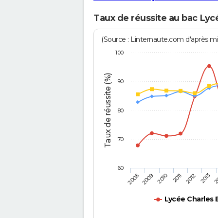
Taux de réussite au bac Lyc
(Source : Linternaute.com d'après min
100
Taux de réussite (%)
90
80
70
60
2011
2010
2
2009
2013
2008
2012
Lycée Charles 