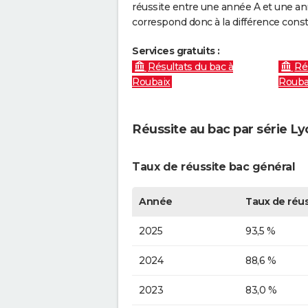
réussite entre une année A et une anné
correspond donc à la différence const
Services gratuits :
Résultats du bac à
Ré
Roubaix
Rouba
Réussite au bac par série L
Taux de réussite bac général
Année
Taux de réus
2025
93,5 %
2024
88,6 %
2023
83,0 %