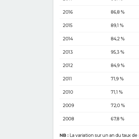
2016
86,8 %
2015
89,1 %
2014
84,2 %
2013
95,3 %
2012
84,9 %
2011
71,9 %
2010
71,1 %
2009
72,0 %
2008
67,8 %
NB :
La variation sur un an du taux de 