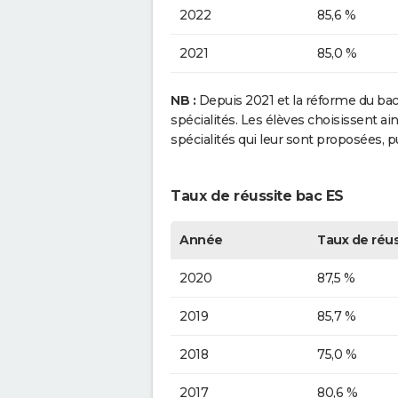
2022
85,6 %
2021
85,0 %
NB :
Depuis 2021 et la réforme du bacca
spécialités. Les élèves choisissent a
spécialités qui leur sont proposées, 
Taux de réussite bac ES
Année
Taux de réus
2020
87,5 %
2019
85,7 %
2018
75,0 %
2017
80,6 %