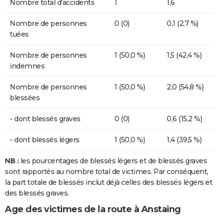
Nombre total d'accidents
1
1,6
Nombre de personnes
0 (0)
0,1 (2,7 %)
tuées
Nombre de personnes
1 (50,0 %)
1,5 (42,4 %)
indemnes
Nombre de personnes
1 (50,0 %)
2,0 (54,8 %)
blessées
- dont blessés graves
0 (0)
0,6 (15,2 %)
- dont blessés légers
1 (50,0 %)
1,4 (39,5 %)
NB :
les pourcentages de blessés légers et de blessés graves
sont rapportés au nombre total de victimes. Par conséquent,
la part totale de blessés inclut déjà celles des blessés légers et
des blessés graves.
Age des victimes de la route à Anstaing