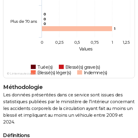
0
0
Plus de 70 ans
0
1
0
0,25
0,5
0,75
1
1,25
Values
Tuée(s)
Blessé(s) grave(s)
Blessé(s) léger(s)
Indemne(s)
© Linternaute.com 2026
Méthodologie
Les données présentées dans ce service sont issues des
statistiques publiées par le ministère de l'Intérieur concernant
les accidents corporels de la circulation ayant fait au moins un
blessé et impliquant au moins un véhicule entre 2009 et
2024.
Définitions