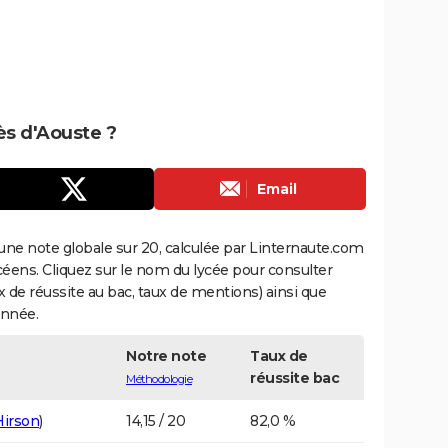
rès d'Aouste ?
Email
une note globale sur 20, calculée par Linternaute.com
ycéens. Cliquez sur le nom du lycée pour consulter
aux de réussite au bac, taux de mentions) ainsi que
année.
Notre note
Taux de
réussite bac
Méthodologie
Hirson
)
14,15 / 20
82,0 %