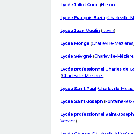
Lycée Joliot Curie
(
Hirson
)
Lycée François Bazin
(
Charleville-
Lycée Jean Moulin
(
Revin
)
Lycée Monge
(
Charleville-Mézières
Lycée Sévigné
(
Charleville-Mézière
Lycée professionnel Charles de 
(
Charleville-Mézières
)
Lycée Saint Paul
(
Charleville-Méziè
Lycée Saint-Joseph
(
Fontaine-lès-
Lycée professionnel Saint-Joseph
Vervins
)
Lycée Chanzy
(
Charleville-Mézières