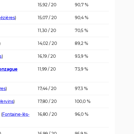
15,92 / 20
90,7 %
Mézières
)
15,07 / 20
90,4 %
11,30 / 20
70,5 %
)
14,02 / 20
89,2 %
s
)
16,19 / 20
93,9 %
Gonzague
11,99 / 20
73,9 %
res
)
17,44 / 20
97,3 %
Vervins
)
17,80 / 20
100,0 %
(
Fontaine-lès-
16,80 / 20
96,0 %
)
16,99 / 20
95,9 %