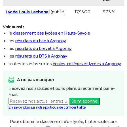
Lycée Louis Lachenal
(public)
17,93/20
97,3 %
Voir aussi :
le
classement des lycées en Haute-Savoie
les
résultats du bac à Argonay
les
résultats du brevet à Argonay
les
résultats du BTS à Argonay
toutes les infos sur les
écoles, collèges et lycées à Argonay
A ne pas manquer
Recevez nos astuces et bons plans directement par e-
mail.
Je m'abonne
En savoir plus sur notre politique de confidentialité
Pour obtenir le classement d'un lycée, Linternaute.com