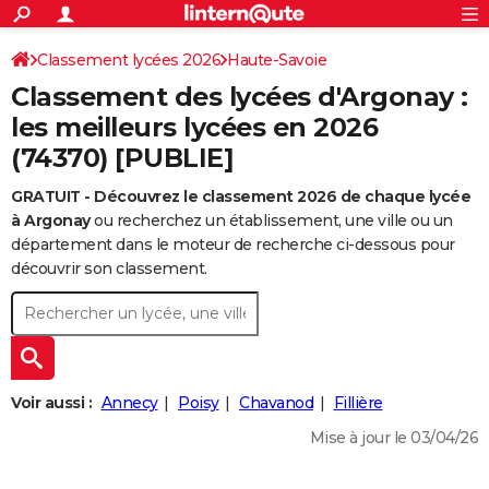
ACTUALITÉS
Connexion
S'inscrire
Classement lycées 2026
Haute-Savoie
Rechercher
Société
Education
Villes
Politique
Faits Divers
Monde
+
SPORT
Classement des lycées d'Argonay :
Football
Cyclisme
Forum
Coupe du monde 2026
Tennis
Rugby
CULTURE
les meilleurs lycées en 2026
(74370) [PUBLIE]
TNT
Cinéma
Musique
Programme TV
Streaming
Sorties cinéma
+
FINANCE
GRATUIT - Découvrez le classement 2026 de chaque lycée
Impôts
Immobilier
Banque
Crédit
Retraite
Epargne
Risques naturels par ville
Assurance
AUTO
à Argonay
ou recherchez un établissement, une ville ou un
Réserver un essai
Berlines
Forum auto
Essais
Citadines
SUV
+
département dans le moteur de recherche ci-dessous pour
HIGH-TECH
découvrir son classement.
Meilleur smartphone
Ordinateurs
Guide high-tech
Mobiles
Internet
Jeux vidéo
+
BRICOLAGE
Aménagement intérieur
Cuisine
Jardinage
+
Forum
Extérieur
Salle de bains
Rangement
WEEK-END
Escapades
Expositions
Week-end nature
Guides de France
Patrimoine
Musées
+
LIFESTYLE
Voir aussi :
Annecy
Poisy
Chavanod
Fillière
Bien-être
Mode
+
Art de vivre
Loisirs
Modes de vie
SANTE
Mise à jour le 03/04/26
Guide de la santé
Médicaments
+
Alimentation
Maladies
Sommeil
VOYAGE