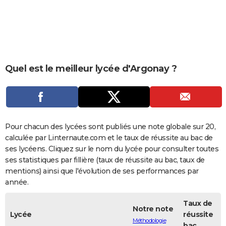
City break
Voyage de noces
Climat
Destinations
Voyage nature
Forum
+
PHOTO
GUIDES D'ACHAT
BONS PLANS
Quel est le meilleur lycée d'Argonay ?
CARTE DE VOEUX
Carte Bonne année
Carte Pâques
Carte de Noël
Carte Saint-Valentin
Carte d'anniversaire
DICTIONNAIRE
Biographies
Expressions
Dictionnaire
Citations
Proverbes
PROGRAMME TV
Pour chacun des lycées sont publiés une note globale sur 20,
COPAINS D'AVANT
calculée par Linternaute.com et le taux de réussite au bac de
ses lycéens. Cliquez sur le nom du lycée pour consulter toutes
Se connecter
Collèges
Universités
Service militaire
S'inscrire
Lycées
Primaires
Entreprises
Avis de recherche
AVIS DE DÉCÈS
ses statistiques par fillière (taux de réussite au bac, taux de
mentions) ainsi que l'évolution de ses performances par
FORUM
année.
Lifestyle
Sport
Television
Cinema
Bricolage
Culture
Auto
Voyage
Taux de
Notre note
Lycée
réussite
Méthodologie
bac