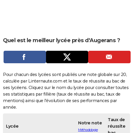
City break
Voyage de noces
Climat
Destinations
Voyage nature
Forum
+
PHOTO
GUIDES D'ACHAT
BONS PLANS
Quel est le meilleur lycée près d'Augerans ?
CARTE DE VOEUX
Carte Bonne année
Carte Pâques
Carte de Noël
Carte Saint-Valentin
Carte d'anniversaire
DICTIONNAIRE
Biographies
Expressions
Dictionnaire
Citations
Proverbes
PROGRAMME TV
Pour chacun des lycées sont publiés une note globale sur 20,
COPAINS D'AVANT
calculée par Linternaute.com et le taux de réussite au bac de
ses lycéens. Cliquez sur le nom du lycée pour consulter toutes
Se connecter
Collèges
Universités
Service militaire
S'inscrire
Lycées
Primaires
Entreprises
Avis de recherche
AVIS DE DÉCÈS
ses statistiques par fillière (taux de réussite au bac, taux de
mentions) ainsi que l'évolution de ses performances par
FORUM
année.
Lifestyle
Sport
Television
Cinema
Bricolage
Culture
Auto
Voyage
Taux de
Notre note
Lycée
réussite
Méthodologie
bac