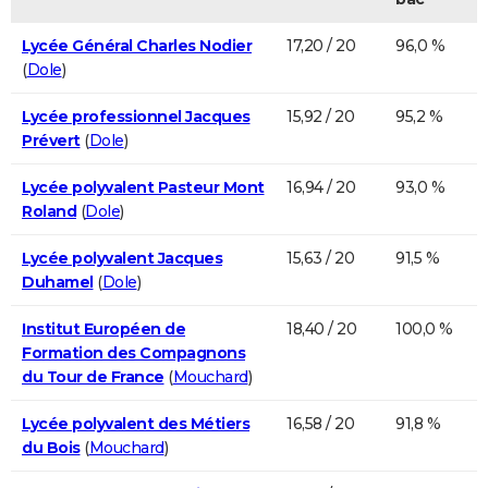
Lycée Général Charles Nodier
17,20 / 20
96,0 %
(
Dole
)
Lycée professionnel Jacques
15,92 / 20
95,2 %
Prévert
(
Dole
)
Lycée polyvalent Pasteur Mont
16,94 / 20
93,0 %
Roland
(
Dole
)
Lycée polyvalent Jacques
15,63 / 20
91,5 %
Duhamel
(
Dole
)
Institut Européen de
18,40 / 20
100,0 %
Formation des Compagnons
du Tour de France
(
Mouchard
)
Lycée polyvalent des Métiers
16,58 / 20
91,8 %
du Bois
(
Mouchard
)