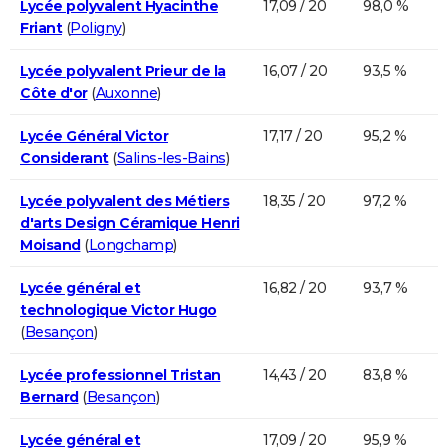
Lycée polyvalent Hyacinthe
17,09 / 20
98,0 %
Friant
(
Poligny
)
Lycée polyvalent Prieur de la
16,07 / 20
93,5 %
Côte d'or
(
Auxonne
)
Lycée Général Victor
17,17 / 20
95,2 %
Considerant
(
Salins-les-Bains
)
Lycée polyvalent des Métiers
18,35 / 20
97,2 %
d'arts Design Céramique Henri
Moisand
(
Longchamp
)
Lycée général et
16,82 / 20
93,7 %
technologique Victor Hugo
(
Besançon
)
Lycée professionnel Tristan
14,43 / 20
83,8 %
Bernard
(
Besançon
)
Lycée général et
17,09 / 20
95,9 %