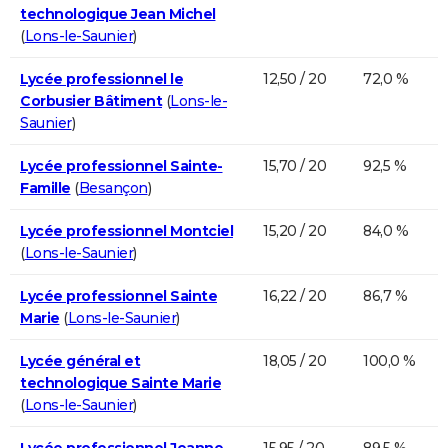
technologique Jean Michel
(
Lons-le-Saunier
)
Lycée professionnel le
12,50 / 20
72,0 %
Corbusier Bâtiment
(
Lons-le-
Saunier
)
Lycée professionnel Sainte-
15,70 / 20
92,5 %
Famille
(
Besançon
)
Lycée professionnel Montciel
15,20 / 20
84,0 %
(
Lons-le-Saunier
)
Lycée professionnel Sainte
16,22 / 20
86,7 %
Marie
(
Lons-le-Saunier
)
Lycée général et
18,05 / 20
100,0 %
technologique Sainte Marie
(
Lons-le-Saunier
)
Lycée professionnel Jeanne
15,95 / 20
89,5 %