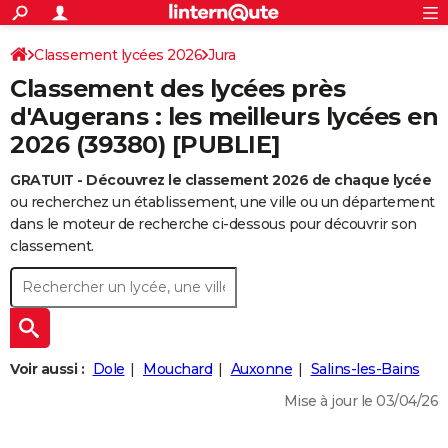
ACTUALITÉS
Connexion
S'inscrire
Classement lycées 2026
Jura
Rechercher
Société
Education
Villes
Politique
Faits Divers
Monde
+
SPORT
Classement des lycées près
Football
Cyclisme
Forum
Coupe du monde 2026
Tennis
Rugby
CULTURE
d'Augerans : les meilleurs lycées en
2026 (39380) [PUBLIE]
TNT
Cinéma
Musique
Programme TV
Streaming
Sorties cinéma
+
FINANCE
GRATUIT - Découvrez le classement 2026 de chaque lycée
Impôts
Immobilier
Banque
Crédit
Retraite
Epargne
Risques naturels par ville
Assurance
AUTO
ou recherchez un établissement, une ville ou un département
Réserver un essai
Berlines
Forum auto
Essais
Citadines
SUV
+
dans le moteur de recherche ci-dessous pour découvrir son
HIGH-TECH
classement.
Meilleur smartphone
Ordinateurs
Guide high-tech
Mobiles
Internet
Jeux vidéo
+
BRICOLAGE
Aménagement intérieur
Cuisine
Jardinage
+
Forum
Extérieur
Salle de bains
Rangement
WEEK-END
Escapades
Expositions
Week-end nature
Guides de France
Patrimoine
Musées
+
LIFESTYLE
Voir aussi :
Dole
Mouchard
Auxonne
Salins-les-Bains
Bien-être
Mode
+
Art de vivre
Loisirs
Modes de vie
SANTE
Mise à jour le 03/04/26
Guide de la santé
Médicaments
+
Alimentation
Maladies
Sommeil
VOYAGE