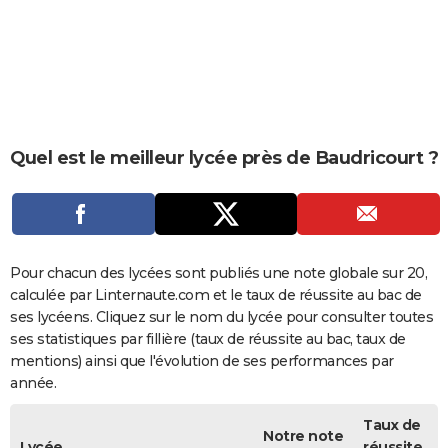
City break
Voyage de noces
Climat
Destinations
Voyage nature
Forum
+
PHOTO
GUIDES D'ACHAT
BONS PLANS
CARTE DE VOEUX
Quel est le meilleur lycée près de Baudricourt ?
Carte Bonne année
Carte Pâques
Carte de Noël
Carte Saint-Valentin
Carte d'anniversaire
DICTIONNAIRE
Biographies
Expressions
Dictionnaire
Citations
Proverbes
PROGRAMME TV
COPAINS D'AVANT
Pour chacun des lycées sont publiés une note globale sur 20,
calculée par Linternaute.com et le taux de réussite au bac de
Se connecter
Collèges
Universités
Service militaire
S'inscrire
Lycées
Primaires
Entreprises
Avis de recherche
AVIS DE DÉCÈS
ses lycéens. Cliquez sur le nom du lycée pour consulter toutes
ses statistiques par fillière (taux de réussite au bac, taux de
FORUM
mentions) ainsi que l'évolution de ses performances par
année.
Lifestyle
Sport
Television
Cinema
Bricolage
Culture
Auto
Voyage
Taux de
Notre note
Lycée
réussite