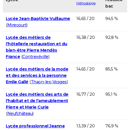
Méthodologie
bac
Lycée Jean-Baptiste Vuillaume
16,65 / 20
94,5 %
(
Mirecourt
)
Lycée des métiers de
16,38 / 20
92,8 %
l'hôtellerie restauration et du
bien-être Pierre Mendès
France
(
Contrexéville
)
Lycée des métiers de la mode
14,65 / 20
85,5 %
et des services à la personne
Emile Gallé
(
Thaon-les-Vosges
)
Lycée des métiers des arts de
16,77 / 20
95,1 %
l'habitat et de l'ameublement
Pierre et Marie Curie
(
Neufchâteau
)
Lycée professionnel Jeanne
13,39 / 20
76,9 %