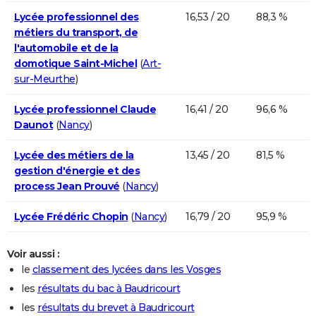
Lycée professionnel des
16,53 / 20
88,3 %
métiers du transport, de
l'automobile et de la
domotique Saint-Michel
(
Art-
sur-Meurthe
)
Lycée professionnel Claude
16,41 / 20
96,6 %
Daunot
(
Nancy
)
Lycée des métiers de la
13,45 / 20
81,5 %
gestion d'énergie et des
process Jean Prouvé
(
Nancy
)
Lycée Frédéric Chopin
(
Nancy
)
16,79 / 20
95,9 %
Voir aussi :
le
classement des lycées dans les Vosges
les
résultats du bac à Baudricourt
les
résultats du brevet à Baudricourt