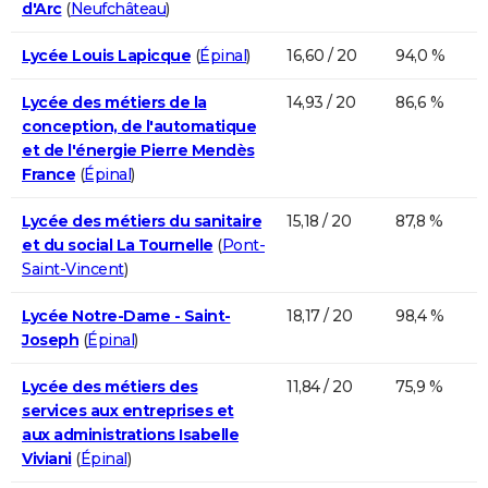
d'Arc
(
Neufchâteau
)
Lycée Louis Lapicque
(
Épinal
)
16,60 / 20
94,0 %
Lycée des métiers de la
14,93 / 20
86,6 %
conception, de l'automatique
et de l'énergie Pierre Mendès
France
(
Épinal
)
Lycée des métiers du sanitaire
15,18 / 20
87,8 %
et du social La Tournelle
(
Pont-
Saint-Vincent
)
Lycée Notre-Dame - Saint-
18,17 / 20
98,4 %
Joseph
(
Épinal
)
Lycée des métiers des
11,84 / 20
75,9 %
services aux entreprises et
aux administrations Isabelle
Viviani
(
Épinal
)