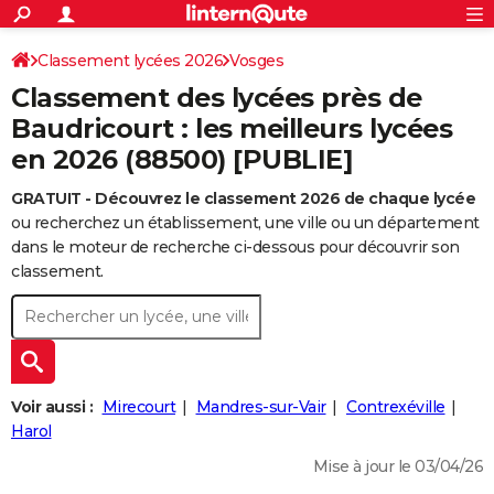
ACTUALITÉS
Connexion
S'inscrire
Classement lycées 2026
Vosges
Rechercher
Société
Education
Villes
Politique
Faits Divers
Monde
+
SPORT
Classement des lycées près de
Football
Cyclisme
Forum
Coupe du monde 2026
Tennis
Rugby
CULTURE
Baudricourt : les meilleurs lycées
en 2026 (88500) [PUBLIE]
TNT
Cinéma
Musique
Programme TV
Streaming
Sorties cinéma
+
FINANCE
GRATUIT - Découvrez le classement 2026 de chaque lycée
Impôts
Immobilier
Banque
Crédit
Retraite
Epargne
Risques naturels par ville
Assurance
AUTO
ou recherchez un établissement, une ville ou un département
Réserver un essai
Berlines
Forum auto
Essais
Citadines
SUV
+
dans le moteur de recherche ci-dessous pour découvrir son
HIGH-TECH
classement.
Meilleur smartphone
Ordinateurs
Guide high-tech
Mobiles
Internet
Jeux vidéo
+
BRICOLAGE
Aménagement intérieur
Cuisine
Jardinage
+
Forum
Extérieur
Salle de bains
Rangement
WEEK-END
Escapades
Expositions
Week-end nature
Guides de France
Patrimoine
Musées
+
LIFESTYLE
Voir aussi :
Mirecourt
Mandres-sur-Vair
Contrexéville
Bien-être
Mode
+
Art de vivre
Loisirs
Modes de vie
Harol
SANTE
Mise à jour le 03/04/26
Guide de la santé
Médicaments
+
Alimentation
Maladies
Sommeil
VOYAGE