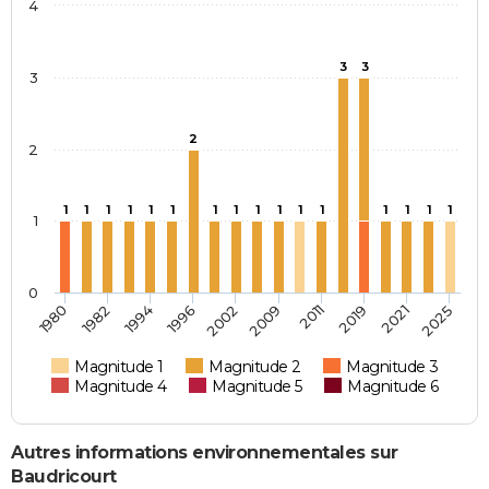
4
3
3
3
2
2
1
1
1
1
1
1
1
1
1
1
1
1
1
1
1
1
1
0
2002
2009
2011
2019
2021
2025
1980
1982
1994
1996
Magnitude 1
Magnitude 2
Magnitude 3
Magnitude 4
Magnitude 5
Magnitude 6
Autres informations environnementales sur
Baudricourt