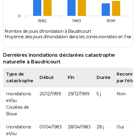
0
1982
1983
1999
Nombre de jours d'inondation à Baudricourt
Moyenne des jours d'inondation dans les zones inondées en Franc
Dernières inondations déclarées catastrophe
naturelle à Baudricourt
Type de
Reconn
Début
Fin
Durée
catastrophe
par l'éta
Inondations
25/12/1999
29/12/1999
5 j
Non
et/ou
Coulées de
Boue
Inondations
01/04/1983
28/04/1983
28 j
Oui
et/ou