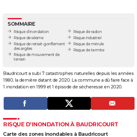
City break
Voyage de noces
Climat
Destinations
Voyage nature
Forum
+
PHOTO
GUIDES D'ACHAT
SOMMAIRE
Risque d’inondation
Risque de radon
BONS PLANS
Risque de séisme
Risque industriel
Risque de retrait-gonflement
Risque de mérule
CARTE DE VOEUX
des argiles
Risque de termite
Risque de mouvement de
Carte Bonne année
Carte Pâques
Carte de Noël
Carte Saint-Valentin
Carte d'anniversaire
DICTIONNAIRE
terrain
Biographies
Expressions
Dictionnaire
Citations
Proverbes
PROGRAMME TV
Baudricourt a subi 7 catastrophes naturelles depuis les années
1980, la dernière datant de 2020. La commune a dû faire face à
COPAINS D'AVANT
1 inondation en 1999 et 1 épisode de sécheresse en 2020.
Se connecter
Collèges
Universités
Service militaire
S'inscrire
Lycées
Primaires
Entreprises
Avis de recherche
AVIS DE DÉCÈS
FORUM
Lifestyle
Sport
Television
Cinema
Bricolage
Culture
Auto
Voyage
RISQUE D’INONDATION À BAUDRICOURT
Carte des zones inondables à Baudricourt