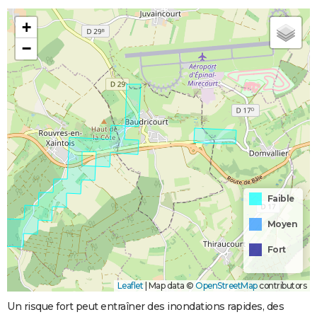
+
−
Faible
Moyen
Fort
Leaflet
|
Map data ©
OpenStreetMap
contributors
Un risque fort peut entraîner des inondations rapides, des