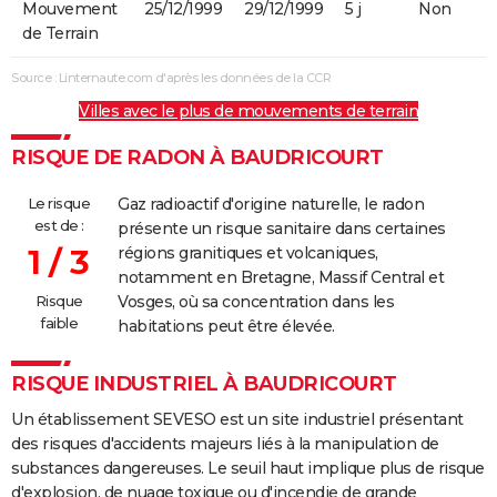
Mouvement
25/12/1999
29/12/1999
5 j
Non
de Terrain
Source : Linternaute.com d'après les données de la CCR
Villes avec le plus de mouvements de terrain
RISQUE DE RADON À BAUDRICOURT
Le risque
Gaz radioactif d'origine naturelle, le radon
est de :
présente un risque sanitaire dans certaines
1 / 3
régions granitiques et volcaniques,
notamment en Bretagne, Massif Central et
Risque
Vosges, où sa concentration dans les
faible
habitations peut être élevée.
RISQUE INDUSTRIEL À BAUDRICOURT
Un établissement SEVESO est un site industriel présentant
des risques d'accidents majeurs liés à la manipulation de
substances dangereuses. Le seuil haut implique plus de risque
d'explosion, de nuage toxique ou d'incendie de grande