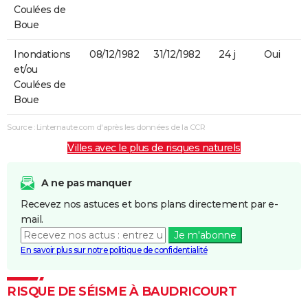
Coulées de
Boue
Inondations
08/12/1982
31/12/1982
24 j
Oui
et/ou
Coulées de
Boue
Source : Linternaute.com d'après les données de la CCR
Villes avec le plus de risques naturels
A ne pas manquer
Recevez nos astuces et bons plans directement par e-
mail.
Je m'abonne
En savoir plus sur notre politique de confidentialité
RISQUE DE SÉISME À BAUDRICOURT