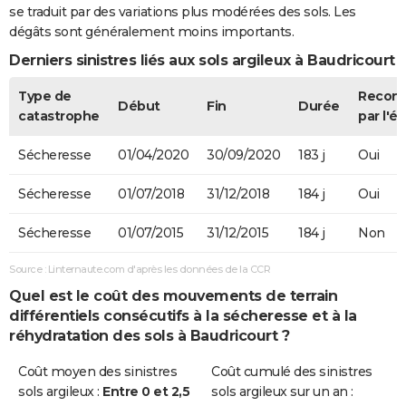
se traduit par des variations plus modérées des sols. Les
dégâts sont généralement moins importants.
Derniers sinistres liés aux sols argileux à Baudricourt
Type de
Recon
Début
Fin
Durée
catastrophe
par l'ét
Sécheresse
01/04/2020
30/09/2020
183 j
Oui
Sécheresse
01/07/2018
31/12/2018
184 j
Oui
Sécheresse
01/07/2015
31/12/2015
184 j
Non
Source : Linternaute.com d'après les données de la CCR
Quel est le coût des mouvements de terrain
différentiels consécutifs à la sécheresse et à la
réhydratation des sols à Baudricourt ?
Coût moyen des sinistres
Coût cumulé des sinistres
sols argileux :
Entre 0 et 2,5
sols argileux sur un an :