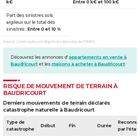
k€
Entre 0 k€ et 100 k€
Part des sinistres sols
argileux sur le total des
sinistres :
Entre 0 et 10 %
Source : Linternaute.com d'après les données de l'ONRN
Découvrez les annonces d'
appartements en vente à
Baudricourt
et les
maisons à acheter à Baudricourt
.
RISQUE DE MOUVEMENT DE TERRAIN À
BAUDRICOURT
Derniers mouvements de terrain déclarés
catastrophe naturelle à Baudricourt
Type de
Reconnu
Début
Fin
Durée
catastrophe
par l'état