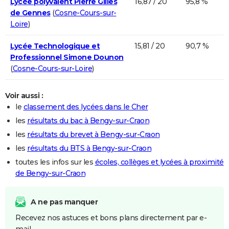
Lycée polyvalent Pierre Gilles
16,87 / 20
95,8 %
de Gennes
(
Cosne-Cours-sur-
Loire
)
Lycée Technologique et
15,81 / 20
90,7 %
Professionnel Simone Dounon
(
Cosne-Cours-sur-Loire
)
Voir aussi :
le
classement des lycées dans le Cher
les
résultats du bac à Bengy-sur-Craon
les
résultats du brevet à Bengy-sur-Craon
les
résultats du BTS à Bengy-sur-Craon
toutes les infos sur les
écoles, collèges et lycées à proximité
de Bengy-sur-Craon
A ne pas manquer
Recevez nos astuces et bons plans directement par e-
mail.