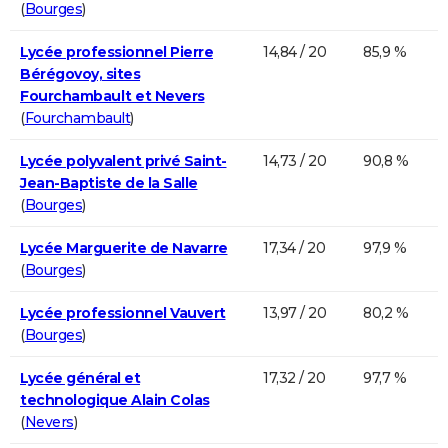
(
Bourges
)
Lycée professionnel Pierre
14,84 / 20
85,9 %
Bérégovoy, sites
Fourchambault et Nevers
(
Fourchambault
)
Lycée polyvalent privé Saint-
14,73 / 20
90,8 %
Jean-Baptiste de la Salle
(
Bourges
)
Lycée Marguerite de Navarre
17,34 / 20
97,9 %
(
Bourges
)
Lycée professionnel Vauvert
13,97 / 20
80,2 %
(
Bourges
)
Lycée général et
17,32 / 20
97,7 %
technologique Alain Colas
(
Nevers
)