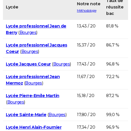
Taux de
Notre note
Lycée
réussite
Méthodologie
bac
Lycée professionnel Jean de
13,43 / 20
81,8 %
Berry
(
Bourges
)
Lycée professionnel Jacques
15,37 / 20
86,7 %
Coeur
(
Bourges
)
Lycée Jacques Coeur
(
Bourges
)
17,43 / 20
96,8 %
Lycée professionnel Jean
11,67 / 20
72,2 %
Mermoz
(
Bourges
)
Lycée Pierre-Emile Martin
15,18 / 20
87,2 %
(
Bourges
)
Lycée Sainte-Marie
(
Bourges
)
17,80 / 20
99,0 %
Lycée Henri Alain-Fournier
17,34 / 20
96,9 %