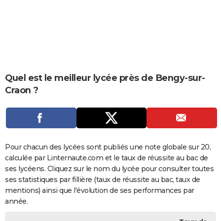
City break
Voyage de noces
Climat
Destinations
Voyage nature
Forum
+
PHOTO
GUIDES D'ACHAT
BONS PLANS
CARTE DE VOEUX
Quel est le meilleur lycée près de Bengy-sur-
Craon ?
Carte Bonne année
Carte Pâques
Carte de Noël
Carte Saint-Valentin
Carte d'anniversaire
DICTIONNAIRE
Biographies
Expressions
Dictionnaire
Citations
Proverbes
PROGRAMME TV
COPAINS D'AVANT
Pour chacun des lycées sont publiés une note globale sur 20,
Se connecter
Collèges
Universités
Service militaire
S'inscrire
Lycées
Primaires
Entreprises
Avis de recherche
AVIS DE DÉCÈS
calculée par Linternaute.com et le taux de réussite au bac de
ses lycéens. Cliquez sur le nom du lycée pour consulter toutes
FORUM
ses statistiques par fillière (taux de réussite au bac, taux de
Lifestyle
Sport
Television
Cinema
Bricolage
Culture
Auto
Voyage
mentions) ainsi que l'évolution de ses performances par
année.