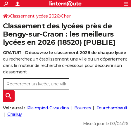
ACTUALITÉS
Connexion
S'inscrire
Classement lycées 2026
Cher
Rechercher
Société
Education
Villes
Politique
Faits Divers
Monde
+
SPORT
Classement des lycées près de
Football
Cyclisme
Forum
Coupe du monde 2026
Tennis
Rugby
CULTURE
Bengy-sur-Craon : les meilleurs
lycées en 2026 (18520) [PUBLIE]
TNT
Cinéma
Musique
Programme TV
Streaming
Sorties cinéma
+
FINANCE
GRATUIT - Découvrez le classement 2026 de chaque lycée
Impôts
Immobilier
Banque
Crédit
Retraite
Epargne
Risques naturels par ville
Assurance
AUTO
ou recherchez un établissement, une ville ou un département
Réserver un essai
Berlines
Forum auto
Essais
Citadines
SUV
+
dans le moteur de recherche ci-dessous pour découvrir son
HIGH-TECH
classement.
Meilleur smartphone
Ordinateurs
Guide high-tech
Mobiles
Internet
Jeux vidéo
+
BRICOLAGE
Aménagement intérieur
Cuisine
Jardinage
+
Forum
Extérieur
Salle de bains
Rangement
WEEK-END
Escapades
Expositions
Week-end nature
Guides de France
Patrimoine
Musées
+
LIFESTYLE
Voir aussi :
Plaimpied-Givaudins
Bourges
Fourchambault
Bien-être
Mode
+
Art de vivre
Loisirs
Modes de vie
Challuy
SANTE
Mise à jour le 03/04/26
Guide de la santé
Médicaments
+
Alimentation
Maladies
Sommeil
VOYAGE