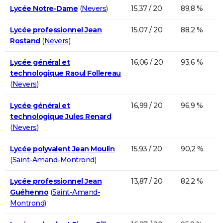
Lycée Notre-Dame
(
Nevers
)
15,37 / 20
89,8 %
Lycée professionnel Jean
15,07 / 20
88,2 %
Rostand
(
Nevers
)
Lycée général et
16,06 / 20
93,6 %
technologique Raoul Follereau
(
Nevers
)
Lycée général et
16,99 / 20
96,9 %
technologique Jules Renard
(
Nevers
)
Lycée polyvalent Jean Moulin
15,93 / 20
90,2 %
(
Saint-Amand-Montrond
)
Lycée professionnel Jean
13,87 / 20
82,2 %
Guéhenno
(
Saint-Amand-
Montrond
)