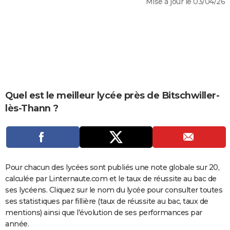
Mise à jour le 03/04/26
City break
Voyage de noces
Climat
Destinations
Voyage nature
Forum
+
PHOTO
GUIDES D'ACHAT
BONS PLANS
CARTE DE VOEUX
Carte Bonne année
Carte Pâques
Carte de Noël
Carte Saint-Valentin
Carte d'anniversaire
Quel est le meilleur lycée près de Bitschwiller-
DICTIONNAIRE
lès-Thann ?
Biographies
Expressions
Dictionnaire
Citations
Proverbes
PROGRAMME TV
COPAINS D'AVANT
Se connecter
Collèges
Universités
Service militaire
S'inscrire
Lycées
Primaires
Entreprises
Avis de recherche
AVIS DE DÉCÈS
Pour chacun des lycées sont publiés une note globale sur 20,
calculée par Linternaute.com et le taux de réussite au bac de
FORUM
ses lycéens. Cliquez sur le nom du lycée pour consulter toutes
Lifestyle
Sport
Television
Cinema
Bricolage
Culture
Auto
Voyage
ses statistiques par fillière (taux de réussite au bac, taux de
mentions) ainsi que l'évolution de ses performances par
année.