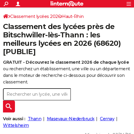
ACTUALITÉS
Connexion
S'inscrire
Classement lycées 2026
Haut-Rhin
Rechercher
Société
Education
Villes
Politique
Faits Divers
Monde
+
SPORT
Classement des lycées près de
Football
Cyclisme
Forum
Coupe du monde 2026
Tennis
Rugby
CULTURE
Bitschwiller-lès-Thann : les
meilleurs lycées en 2026 (68620)
TNT
Cinéma
Musique
Programme TV
Streaming
Sorties cinéma
+
FINANCE
[PUBLIE]
Impôts
Immobilier
Banque
Crédit
Retraite
Epargne
Risques naturels par ville
Assurance
AUTO
GRATUIT - Découvrez le classement 2026 de chaque lycée
Réserver un essai
Berlines
Forum auto
Essais
Citadines
SUV
+
HIGH-TECH
ou recherchez un établissement, une ville ou un département
dans le moteur de recherche ci-dessous pour découvrir son
Meilleur smartphone
Ordinateurs
Guide high-tech
Mobiles
Internet
Jeux vidéo
+
BRICOLAGE
classement.
Aménagement intérieur
Cuisine
Jardinage
+
Forum
Extérieur
Salle de bains
Rangement
WEEK-END
Escapades
Expositions
Week-end nature
Guides de France
Patrimoine
Musées
+
LIFESTYLE
Bien-être
Mode
+
Art de vivre
Loisirs
Modes de vie
SANTE
Voir aussi :
Thann
Masevaux-Niederbruck
Cernay
Wittelsheim
Guide de la santé
Médicaments
+
Alimentation
Maladies
Sommeil
VOYAGE