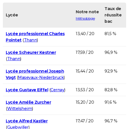
Taux de
Notre note
Lycée
réussite
Méthodologie
bac
Lycée professionnel Charles
13,40 / 20
81,5 %
Pointet
(
Thann
)
Lycée Scheurer Kestner
17,59 / 20
96,9 %
(
Thann
)
Lycée professionnel Joseph
15,44 / 20
92,9 %
Vogt
(
Masevaux-Niederbruck
)
Lycée Gustave Eiffel
(
Cernay
)
13,53 / 20
82,8 %
Lycée Amélie Zurcher
15,20 / 20
91,6 %
(
Wittelsheim
)
Lycée Alfred Kastler
17,47 / 20
96,7 %
(
Guebwiller
)