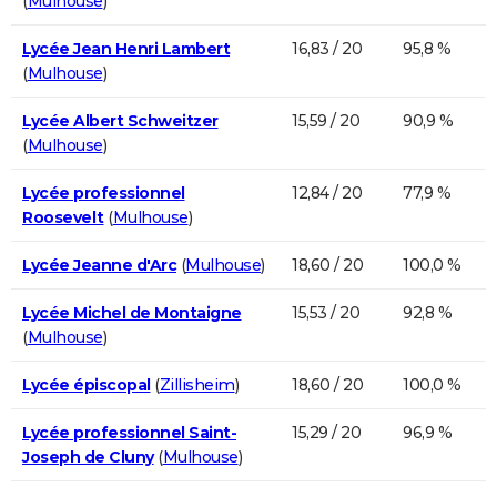
(
Mulhouse
)
Lycée Jean Henri Lambert
16,83 / 20
95,8 %
(
Mulhouse
)
Lycée Albert Schweitzer
15,59 / 20
90,9 %
(
Mulhouse
)
Lycée professionnel
12,84 / 20
77,9 %
Roosevelt
(
Mulhouse
)
Lycée Jeanne d'Arc
(
Mulhouse
)
18,60 / 20
100,0 %
Lycée Michel de Montaigne
15,53 / 20
92,8 %
(
Mulhouse
)
Lycée épiscopal
(
Zillisheim
)
18,60 / 20
100,0 %
Lycée professionnel Saint-
15,29 / 20
96,9 %
Joseph de Cluny
(
Mulhouse
)