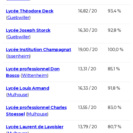
Lycée Théodore Deck
16,82 / 20
93,4 %
(
Guebwiller
)
Lycée Joseph Storck
16,30 / 20
92,8 %
(
Guebwiller
)
Lycée Institution Champagnat
19,00 / 20
100,0 %
(
Issenheim
)
Lycée professionnel Don
13,31 / 20
85,1 %
Bosco
(
Wittenheim
)
Lycée Louis Armand
16,33 / 20
91,8 %
(
Mulhouse
)
Lycée professionnel Charles
13,55 / 20
83,0 %
Stoessel
(
Mulhouse
)
Lycée Laurent de Lavoisier
13,79 / 20
80,7 %