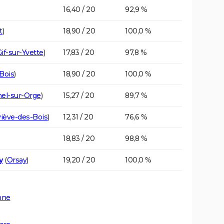
16,40 / 20
92,9 %
t
)
18,90 / 20
100,0 %
if-sur-Yvette
)
17,83 / 20
97,8 %
-Bois
)
18,90 / 20
100,0 %
hel-sur-Orge
)
15,27 / 20
89,7 %
iève-des-Bois
)
12,31 / 20
76,6 %
18,83 / 20
98,8 %
y
(
Orsay
)
19,20 / 20
100,0 %
nne