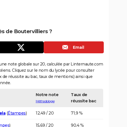
ès de Boutervilliers ?
Email
une note globale sur 20, calculée par Linternaute.com
ycéens. Cliquez sur le nom du lycée pour consulter
aux de réussite au bac, taux de mentions) ainsi que
année.
Notre note
Taux de
réussite bac
Méthodologie
ela
(
Étampes
)
12,49 / 20
71,9 %
mpes
)
15,69 / 20
90,4 %