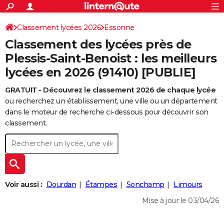
ACTUALITÉS
Connexion
S'inscrire
Classement lycées 2026
Essonne
Rechercher
Société
Education
Villes
Politique
Faits Divers
Monde
+
SPORT
Classement des lycées près de
Football
Cyclisme
Forum
Coupe du monde 2026
Tennis
Rugby
CULTURE
Plessis-Saint-Benoist : les meilleurs
lycées en 2026 (91410) [PUBLIE]
TNT
Cinéma
Musique
Programme TV
Streaming
Sorties cinéma
+
FINANCE
GRATUIT - Découvrez le classement 2026 de chaque lycée
Impôts
Immobilier
Banque
Crédit
Retraite
Epargne
Risques naturels par ville
Assurance
AUTO
ou recherchez un établissement, une ville ou un département
Réserver un essai
Berlines
Forum auto
Essais
Citadines
SUV
+
dans le moteur de recherche ci-dessous pour découvrir son
HIGH-TECH
classement.
Meilleur smartphone
Ordinateurs
Guide high-tech
Mobiles
Internet
Jeux vidéo
+
BRICOLAGE
Aménagement intérieur
Cuisine
Jardinage
+
Forum
Extérieur
Salle de bains
Rangement
WEEK-END
Escapades
Expositions
Week-end nature
Guides de France
Patrimoine
Musées
+
LIFESTYLE
Voir aussi :
Dourdan
Étampes
Sonchamp
Limours
Bien-être
Mode
+
Art de vivre
Loisirs
Modes de vie
SANTE
Mise à jour le 03/04/26
Guide de la santé
Médicaments
+
Alimentation
Maladies
Sommeil
VOYAGE