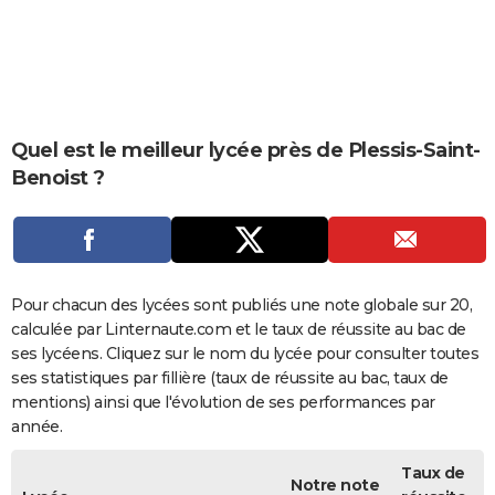
City break
Voyage de noces
Climat
Destinations
Voyage nature
Forum
+
PHOTO
GUIDES D'ACHAT
BONS PLANS
Quel est le meilleur lycée près de Plessis-Saint-
CARTE DE VOEUX
Benoist ?
Carte Bonne année
Carte Pâques
Carte de Noël
Carte Saint-Valentin
Carte d'anniversaire
DICTIONNAIRE
Biographies
Expressions
Dictionnaire
Citations
Proverbes
PROGRAMME TV
COPAINS D'AVANT
Pour chacun des lycées sont publiés une note globale sur 20,
calculée par Linternaute.com et le taux de réussite au bac de
Se connecter
Collèges
Universités
Service militaire
S'inscrire
Lycées
Primaires
Entreprises
Avis de recherche
AVIS DE DÉCÈS
ses lycéens. Cliquez sur le nom du lycée pour consulter toutes
ses statistiques par fillière (taux de réussite au bac, taux de
FORUM
mentions) ainsi que l'évolution de ses performances par
Lifestyle
Sport
Television
Cinema
Bricolage
Culture
Auto
Voyage
année.
Taux de
Notre note