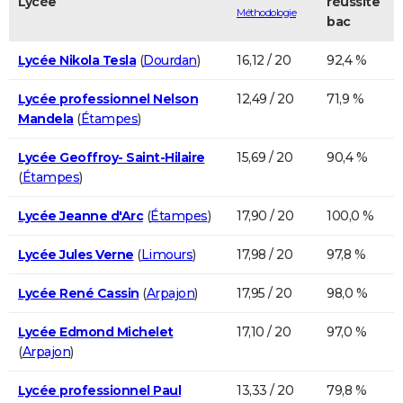
Lycée
réussite
Méthodologie
bac
Lycée Nikola Tesla
(
Dourdan
)
16,12 / 20
92,4 %
Lycée professionnel Nelson
12,49 / 20
71,9 %
Mandela
(
Étampes
)
Lycée Geoffroy- Saint-Hilaire
15,69 / 20
90,4 %
(
Étampes
)
Lycée Jeanne d'Arc
(
Étampes
)
17,90 / 20
100,0 %
Lycée Jules Verne
(
Limours
)
17,98 / 20
97,8 %
Lycée René Cassin
(
Arpajon
)
17,95 / 20
98,0 %
Lycée Edmond Michelet
17,10 / 20
97,0 %
(
Arpajon
)
Lycée professionnel Paul
13,33 / 20
79,8 %