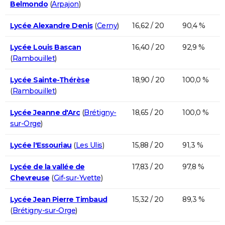
Belmondo
(
Arpajon
)
Lycée Alexandre Denis
(
Cerny
)
16,62 / 20
90,4 %
Lycée Louis Bascan
16,40 / 20
92,9 %
(
Rambouillet
)
Lycée Sainte-Thérèse
18,90 / 20
100,0 %
(
Rambouillet
)
Lycée Jeanne d'Arc
(
Brétigny-
18,65 / 20
100,0 %
sur-Orge
)
Lycée l'Essouriau
(
Les Ulis
)
15,88 / 20
91,3 %
Lycée de la vallée de
17,83 / 20
97,8 %
Chevreuse
(
Gif-sur-Yvette
)
Lycée Jean Pierre Timbaud
15,32 / 20
89,3 %
(
Brétigny-sur-Orge
)