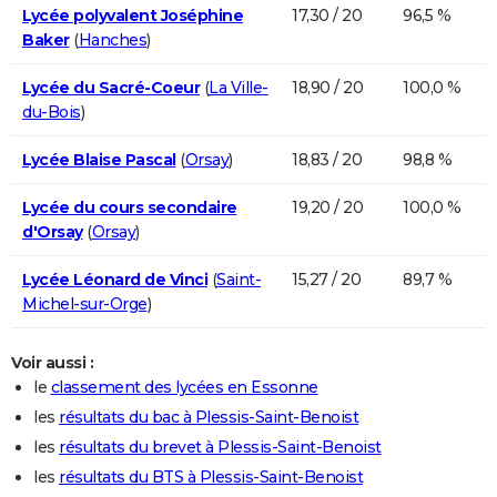
Lycée polyvalent Joséphine
17,30 / 20
96,5 %
Baker
(
Hanches
)
Lycée du Sacré-Coeur
(
La Ville-
18,90 / 20
100,0 %
du-Bois
)
Lycée Blaise Pascal
(
Orsay
)
18,83 / 20
98,8 %
Lycée du cours secondaire
19,20 / 20
100,0 %
d'Orsay
(
Orsay
)
Lycée Léonard de Vinci
(
Saint-
15,27 / 20
89,7 %
Michel-sur-Orge
)
Voir aussi :
le
classement des lycées en Essonne
les
résultats du bac à Plessis-Saint-Benoist
les
résultats du brevet à Plessis-Saint-Benoist
les
résultats du BTS à Plessis-Saint-Benoist