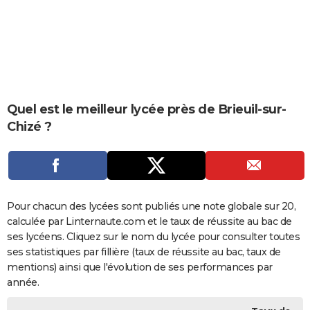
City break
Voyage de noces
Climat
Destinations
Voyage nature
Forum
+
PHOTO
GUIDES D'ACHAT
BONS PLANS
CARTE DE VOEUX
Quel est le meilleur lycée près de Brieuil-sur-
Chizé ?
Carte Bonne année
Carte Pâques
Carte de Noël
Carte Saint-Valentin
Carte d'anniversaire
DICTIONNAIRE
Biographies
Expressions
Dictionnaire
Citations
Proverbes
PROGRAMME TV
COPAINS D'AVANT
Pour chacun des lycées sont publiés une note globale sur 20,
Se connecter
Collèges
Universités
Service militaire
S'inscrire
Lycées
Primaires
Entreprises
Avis de recherche
AVIS DE DÉCÈS
calculée par Linternaute.com et le taux de réussite au bac de
ses lycéens. Cliquez sur le nom du lycée pour consulter toutes
FORUM
ses statistiques par fillière (taux de réussite au bac, taux de
Lifestyle
Sport
Television
Cinema
Bricolage
Culture
Auto
Voyage
mentions) ainsi que l'évolution de ses performances par
année.