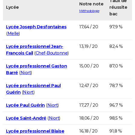
Taux de
Notre note
Lycée
réussite
Méthodologie
bac
Lycée Joseph Desfontaines
17,64 / 20
97,9 %
(
Melle
)
Lycée professionnel Jean-
13,19 / 20
82,4 %
François Cail
(
Chef-Boutonne
)
Lycée professionnel Gaston
15,00 / 20
87,0 %
Barré
(
Niort
)
Lycée professionnel Paul
12,47 / 20
78,7 %
Guérin
(
Niort
)
Lycée Paul Guérin
(
Niort
)
17,27 / 20
96,7 %
Lycée Saint-André
(
Niort
)
18,06 / 20
98,5 %
Lycée professionnel Blaise
16,18 / 20
91,8 %