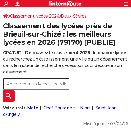
ACTUALITÉS
Connexion
S'inscrire
Classement lycées 2026
Deux-Sèvres
Rechercher
Société
Education
Villes
Politique
Faits Divers
Monde
+
SPORT
Classement des lycées près de
Football
Cyclisme
Forum
Coupe du monde 2026
Tennis
Rugby
CULTURE
Brieuil-sur-Chizé : les meilleurs
lycées en 2026 (79170) [PUBLIE]
TNT
Cinéma
Musique
Programme TV
Streaming
Sorties cinéma
+
FINANCE
GRATUIT - Découvrez le classement 2026 de chaque lycée
Impôts
Immobilier
Banque
Crédit
Retraite
Epargne
Risques naturels par ville
Assurance
AUTO
ou recherchez un établissement, une ville ou un département
Réserver un essai
Berlines
Forum auto
Essais
Citadines
SUV
+
dans le moteur de recherche ci-dessous pour découvrir son
HIGH-TECH
classement.
Meilleur smartphone
Ordinateurs
Guide high-tech
Mobiles
Internet
Jeux vidéo
+
BRICOLAGE
Aménagement intérieur
Cuisine
Jardinage
+
Forum
Extérieur
Salle de bains
Rangement
WEEK-END
Escapades
Expositions
Week-end nature
Guides de France
Patrimoine
Musées
+
LIFESTYLE
Voir aussi :
Melle
Chef-Boutonne
Niort
Saint-Jean-
Bien-être
Mode
+
Art de vivre
Loisirs
Modes de vie
d'Angély
SANTE
Mise à jour le 03/04/26
Guide de la santé
Médicaments
+
Alimentation
Maladies
Sommeil
VOYAGE