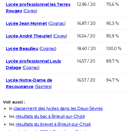
Lycée professionnel les Terres
12,96 / 20
75,6 %
Rouges
(
Civray
)
Lycée Jean Monnet
(
Cognac
)
16,87 / 20
95,3 %
Lycée André Theuriet
(
Civray
)
16,54 / 20
95,9 %
Lycée Beaulieu
(
Cognac
)
18,40 / 20
100,0 %
Lycée professionnel Louis
14,57 / 20
89,7 %
Delage
(
Cognac
)
Lycée Notre-Dame de
16,57 / 20
94,7 %
Recouvrance
(
Saintes
)
Voir aussi :
le
classement des lycées dans les Deux-Sèvres
les
résultats du bac à Brieuil-sur-Chizé
les
résultats du brevet à Brieuil-sur-Chizé