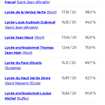
Pascal
(
Saint-Jean-d'Angély
)
Lycée de la Venise Verte
(
Niort
)
17,35 / 20
98,0 %
Lycée Louis Audouin Dubreuil
16,55 / 20
94,0 %
(
Saint-Jean-d'Angély
)
Lycée Jean Macé
(
Niort
)
17,04 / 20
95,9 %
Lycée professionnel Thomas
12,44 / 20
75,9 %
Jean Main
(
Niort
)
Lycée du Pays d'Aunis
15,31 / 20
89,7 %
(
Surgères
)
Lycée du Haut Val de Sèvre
15,87 / 20
92,7 %
(
Saint-Maixent-l'École
)
Lycée professionnel Louise
15,64 / 20
90,9 %
Michel
(
Ruffec
)