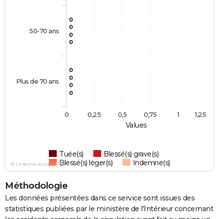
0
0
50-70 ans
0
0
0
0
Plus de 70 ans
0
0
0
0,25
0,5
0,75
1
1,25
Values
Tuée(s)
Blessé(s) grave(s)
Blessé(s) léger(s)
Indemne(s)
© Linternaute.com 2026
Méthodologie
Les données présentées dans ce service sont issues des
statistiques publiées par le ministère de l'Intérieur concernant