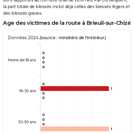
sont rapportés au nombre total de victimes. Par conséquent,
la part totale de blessés inclut déjà celles des blessés légers et
des blessés graves.
Age des victimes de la route à Brieuil-sur-Chizé
Données 2024
(source : ministère de l'Intérieur)
0
0
Moins de 18 ans
0
0
0
1
18-30 ans
0
0
0
0
30-50 ans
0
1