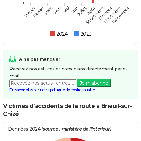
0
Février
Mai
Août
Novembre
Mars
Juin
Septembre
Décembre
Janvier
Avril
Juillet
Octobre
2024
2023
A ne pas manquer
Recevez nos astuces et bons plans directement par e-
mail.
Je m'abonne
En savoir plus sur notre politique de confidentialité
Victimes d'accidents de la route à Brieuil-sur-
Chizé
Données 2024
(source : ministère de l'Intérieur)