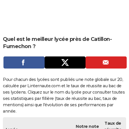
City break
Voyage de noces
Climat
Destinations
Voyage nature
Forum
+
PHOTO
GUIDES D'ACHAT
BONS PLANS
Quel est le meilleur lycée près de Catillon-
CARTE DE VOEUX
Fumechon ?
Carte Bonne année
Carte Pâques
Carte de Noël
Carte Saint-Valentin
Carte d'anniversaire
DICTIONNAIRE
Biographies
Expressions
Dictionnaire
Citations
Proverbes
PROGRAMME TV
COPAINS D'AVANT
Pour chacun des lycées sont publiés une note globale sur 20,
calculée par Linternaute.com et le taux de réussite au bac de
Se connecter
Collèges
Universités
Service militaire
S'inscrire
Lycées
Primaires
Entreprises
Avis de recherche
AVIS DE DÉCÈS
ses lycéens. Cliquez sur le nom du lycée pour consulter toutes
ses statistiques par fillière (taux de réussite au bac, taux de
FORUM
mentions) ainsi que l'évolution de ses performances par
Lifestyle
Sport
Television
Cinema
Bricolage
Culture
Auto
Voyage
année.
Taux de
Notre note