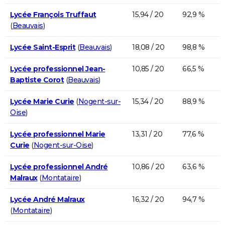
Lycée François Truffaut
15,94 / 20
92,9 %
(
Beauvais
)
Lycée Saint-Esprit
(
Beauvais
)
18,08 / 20
98,8 %
Lycée professionnel Jean-
10,85 / 20
66,5 %
Baptiste Corot
(
Beauvais
)
Lycée Marie Curie
(
Nogent-sur-
15,34 / 20
88,9 %
Oise
)
Lycée professionnel Marie
13,31 / 20
77,6 %
Curie
(
Nogent-sur-Oise
)
Lycée professionnel André
10,86 / 20
63,6 %
Malraux
(
Montataire
)
Lycée André Malraux
16,32 / 20
94,7 %
(
Montataire
)