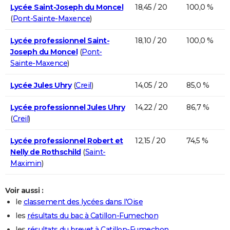
Lycée Saint-Joseph du Moncel
18,45 / 20
100,0 %
(
Pont-Sainte-Maxence
)
Lycée professionnel Saint-
18,10 / 20
100,0 %
Joseph du Moncel
(
Pont-
Sainte-Maxence
)
Lycée Jules Uhry
(
Creil
)
14,05 / 20
85,0 %
Lycée professionnel Jules Uhry
14,22 / 20
86,7 %
(
Creil
)
Lycée professionnel Robert et
12,15 / 20
74,5 %
Nelly de Rothschild
(
Saint-
Maximin
)
Voir aussi :
le
classement des lycées dans l'Oise
les
résultats du bac à Catillon-Fumechon
les
résultats du brevet à Catillon-Fumechon