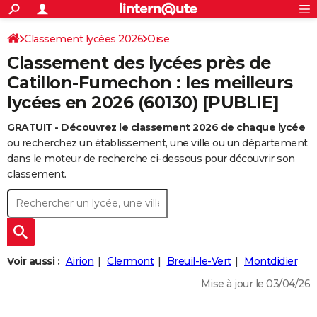
ACTUALITÉS
Connexion
S'inscrire
Classement lycées 2026
Oise
Rechercher
Société
Education
Villes
Politique
Faits Divers
Monde
+
SPORT
Classement des lycées près de
Football
Cyclisme
Forum
Coupe du monde 2026
Tennis
Rugby
CULTURE
Catillon-Fumechon : les meilleurs
lycées en 2026 (60130) [PUBLIE]
TNT
Cinéma
Musique
Programme TV
Streaming
Sorties cinéma
+
FINANCE
GRATUIT - Découvrez le classement 2026 de chaque lycée
Impôts
Immobilier
Banque
Crédit
Retraite
Epargne
Risques naturels par ville
Assurance
AUTO
ou recherchez un établissement, une ville ou un département
Réserver un essai
Berlines
Forum auto
Essais
Citadines
SUV
+
dans le moteur de recherche ci-dessous pour découvrir son
HIGH-TECH
classement.
Meilleur smartphone
Ordinateurs
Guide high-tech
Mobiles
Internet
Jeux vidéo
+
BRICOLAGE
Aménagement intérieur
Cuisine
Jardinage
+
Forum
Extérieur
Salle de bains
Rangement
WEEK-END
Escapades
Expositions
Week-end nature
Guides de France
Patrimoine
Musées
+
LIFESTYLE
Voir aussi :
Airion
Clermont
Breuil-le-Vert
Montdidier
Bien-être
Mode
+
Art de vivre
Loisirs
Modes de vie
SANTE
Mise à jour le 03/04/26
Guide de la santé
Médicaments
+
Alimentation
Maladies
Sommeil
VOYAGE