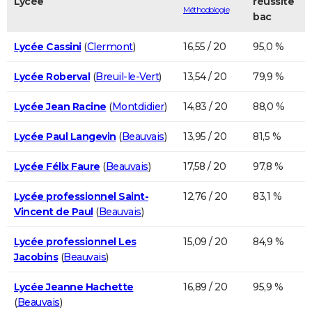
Lycée
réussite
Méthodologie
bac
Lycée Cassini
(
Clermont
)
16,55 / 20
95,0 %
Lycée Roberval
(
Breuil-le-Vert
)
13,54 / 20
79,9 %
Lycée Jean Racine
(
Montdidier
)
14,83 / 20
88,0 %
Lycée Paul Langevin
(
Beauvais
)
13,95 / 20
81,5 %
Lycée Félix Faure
(
Beauvais
)
17,58 / 20
97,8 %
Lycée professionnel Saint-
12,76 / 20
83,1 %
Vincent de Paul
(
Beauvais
)
Lycée professionnel Les
15,09 / 20
84,9 %
Jacobins
(
Beauvais
)
Lycée Jeanne Hachette
16,89 / 20
95,9 %
(
Beauvais
)