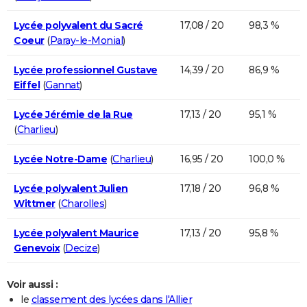
Lycée polyvalent du Sacré
17,08 / 20
98,3 %
Coeur
(
Paray-le-Monial
)
Lycée professionnel Gustave
14,39 / 20
86,9 %
Eiffel
(
Gannat
)
Lycée Jérémie de la Rue
17,13 / 20
95,1 %
(
Charlieu
)
Lycée Notre-Dame
(
Charlieu
)
16,95 / 20
100,0 %
Lycée polyvalent Julien
17,18 / 20
96,8 %
Wittmer
(
Charolles
)
Lycée polyvalent Maurice
17,13 / 20
95,8 %
Genevoix
(
Decize
)
Voir aussi :
le
classement des lycées dans l'Allier