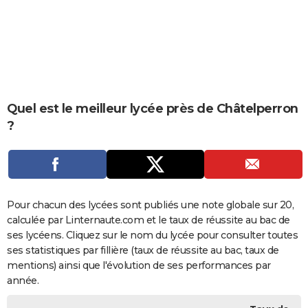
City break
Voyage de noces
Climat
Destinations
Voyage nature
Forum
+
PHOTO
GUIDES D'ACHAT
BONS PLANS
CARTE DE VOEUX
Quel est le meilleur lycée près de Châtelperron
?
Carte Bonne année
Carte Pâques
Carte de Noël
Carte Saint-Valentin
Carte d'anniversaire
DICTIONNAIRE
Biographies
Expressions
Dictionnaire
Citations
Proverbes
PROGRAMME TV
COPAINS D'AVANT
Pour chacun des lycées sont publiés une note globale sur 20,
Se connecter
Collèges
Universités
Service militaire
S'inscrire
Lycées
Primaires
Entreprises
Avis de recherche
AVIS DE DÉCÈS
calculée par Linternaute.com et le taux de réussite au bac de
ses lycéens. Cliquez sur le nom du lycée pour consulter toutes
FORUM
ses statistiques par fillière (taux de réussite au bac, taux de
Lifestyle
Sport
Television
Cinema
Bricolage
Culture
Auto
Voyage
mentions) ainsi que l'évolution de ses performances par
année.