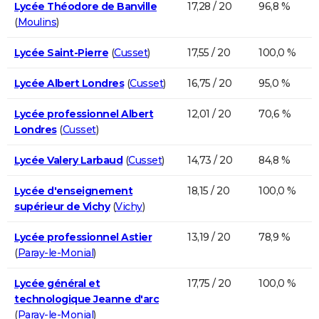
Lycée Théodore de Banville
17,28 / 20
96,8 %
(
Moulins
)
Lycée Saint-Pierre
(
Cusset
)
17,55 / 20
100,0 %
Lycée Albert Londres
(
Cusset
)
16,75 / 20
95,0 %
Lycée professionnel Albert
12,01 / 20
70,6 %
Londres
(
Cusset
)
Lycée Valery Larbaud
(
Cusset
)
14,73 / 20
84,8 %
Lycée d'enseignement
18,15 / 20
100,0 %
supérieur de Vichy
(
Vichy
)
Lycée professionnel Astier
13,19 / 20
78,9 %
(
Paray-le-Monial
)
Lycée général et
17,75 / 20
100,0 %
technologique Jeanne d'arc
(
Paray-le-Monial
)