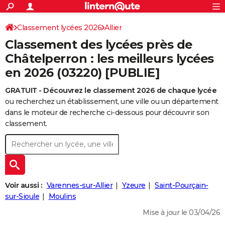
ACTUALITÉS
Connexion
S'inscrire
Classement lycées 2026
Allier
Rechercher
Société
Education
Villes
Politique
Faits Divers
Monde
+
SPORT
Classement des lycées près de
Football
Cyclisme
Forum
Coupe du monde 2026
Tennis
Rugby
CULTURE
Châtelperron : les meilleurs lycées
en 2026 (03220) [PUBLIE]
TNT
Cinéma
Musique
Programme TV
Streaming
Sorties cinéma
+
FINANCE
GRATUIT - Découvrez le classement 2026 de chaque lycée
Impôts
Immobilier
Banque
Crédit
Retraite
Epargne
Risques naturels par ville
Assurance
AUTO
ou recherchez un établissement, une ville ou un département
Réserver un essai
Berlines
Forum auto
Essais
Citadines
SUV
+
dans le moteur de recherche ci-dessous pour découvrir son
HIGH-TECH
classement.
Meilleur smartphone
Ordinateurs
Guide high-tech
Mobiles
Internet
Jeux vidéo
+
BRICOLAGE
Aménagement intérieur
Cuisine
Jardinage
+
Forum
Extérieur
Salle de bains
Rangement
WEEK-END
Escapades
Expositions
Week-end nature
Guides de France
Patrimoine
Musées
+
LIFESTYLE
Voir aussi :
Varennes-sur-Allier
Yzeure
Saint-Pourçain-
Bien-être
Mode
+
Art de vivre
Loisirs
Modes de vie
sur-Sioule
Moulins
SANTE
Mise à jour le 03/04/26
Guide de la santé
Médicaments
+
Alimentation
Maladies
Sommeil
VOYAGE