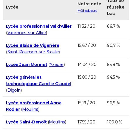
Taux de
Notre note
Lycée
réussite
Méthodologie
bac
Lycée professionnel Val d'Allier
11,32 / 20
66,7 %
(
Varennes-sur-Allier
)
Lycée Blaise de Vigenère
15,67 / 20
90,7 %
(
Saint-Pourçain-sur-Sioule
)
Lycée Jean Monnet
(
Yzeure
)
14,04 / 20
85,8 %
Lycée général et
15,80 / 20
94,5 %
technologique Camille Claudel
(
Digoin
)
Lycée professionnel Anna
15,19 / 20
96,9 %
Rodier
(
Moulins
)
Lycée Saint-Benoît
(
Moulins
)
17,55 / 20
100,0 %