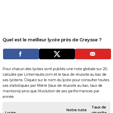
City break
Voyage de noces
Climat
Destinations
Voyage nature
Forum
+
PHOTO
GUIDES D'ACHAT
BONS PLANS
CARTE DE VOEUX
Quel est le meilleur lycée près de Creysse ?
Carte Bonne année
Carte Pâques
Carte de Noël
Carte Saint-Valentin
Carte d'anniversaire
DICTIONNAIRE
Biographies
Expressions
Dictionnaire
Citations
Proverbes
PROGRAMME TV
COPAINS D'AVANT
Pour chacun des lycées sont publiés une note globale sur 20,
calculée par Linternaute.com et le taux de réussite au bac de
Se connecter
Collèges
Universités
Service militaire
S'inscrire
Lycées
Primaires
Entreprises
Avis de recherche
AVIS DE DÉCÈS
ses lycéens. Cliquez sur le nom du lycée pour consulter toutes
ses statistiques par fillière (taux de réussite au bac, taux de
FORUM
mentions) ainsi que l'évolution de ses performances par
année.
Lifestyle
Sport
Television
Cinema
Bricolage
Culture
Auto
Voyage
Taux de
Notre note
Lycée
réussite