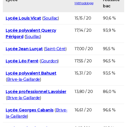
Méthodologie
bac
Lycée Louis Vicat
(
Souillac
)
15,15 / 20
90,6 %
Lycée polyvalent Quercy
17,14 / 20
93,9 %
Périgord
(
Souillac
)
Lycée Jean Lurçat
(
Saint-Céré
)
17,00 / 20
95,5 %
Lycée Léo Ferré
(
Gourdon
)
17,55 / 20
96,5 %
Lycée polyvalent Bahuet
15,31 / 20
93,5 %
(
Brive-la-Gaillarde
)
Lycée professionnel Lavoisier
13,80 / 20
86,0 %
(
Brive-la-Gaillarde
)
Lycée Georges Cabanis
(
Brive-
16,61 / 20
96,6 %
la-Gaillarde
)