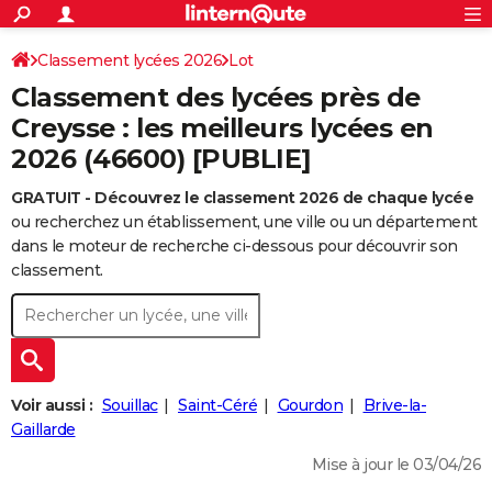
ACTUALITÉS
Connexion
S'inscrire
Classement lycées 2026
Lot
Rechercher
Société
Education
Villes
Politique
Faits Divers
Monde
+
SPORT
Classement des lycées près de
Football
Cyclisme
Forum
Coupe du monde 2026
Tennis
Rugby
CULTURE
Creysse : les meilleurs lycées en
2026 (46600) [PUBLIE]
TNT
Cinéma
Musique
Programme TV
Streaming
Sorties cinéma
+
FINANCE
GRATUIT - Découvrez le classement 2026 de chaque lycée
Impôts
Immobilier
Banque
Crédit
Retraite
Epargne
Risques naturels par ville
Assurance
AUTO
ou recherchez un établissement, une ville ou un département
Réserver un essai
Berlines
Forum auto
Essais
Citadines
SUV
+
dans le moteur de recherche ci-dessous pour découvrir son
HIGH-TECH
classement.
Meilleur smartphone
Ordinateurs
Guide high-tech
Mobiles
Internet
Jeux vidéo
+
BRICOLAGE
Aménagement intérieur
Cuisine
Jardinage
+
Forum
Extérieur
Salle de bains
Rangement
WEEK-END
Escapades
Expositions
Week-end nature
Guides de France
Patrimoine
Musées
+
LIFESTYLE
Voir aussi :
Souillac
Saint-Céré
Gourdon
Brive-la-
Bien-être
Mode
+
Art de vivre
Loisirs
Modes de vie
Gaillarde
SANTE
Mise à jour le 03/04/26
Guide de la santé
Médicaments
+
Alimentation
Maladies
Sommeil
VOYAGE