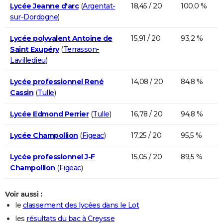
Lycée Jeanne d'arc
(
Argentat-
18,45 / 20
100,0 %
sur-Dordogne
)
Lycée polyvalent Antoine de
15,91 / 20
93,2 %
Saint Exupéry
(
Terrasson-
Lavilledieu
)
Lycée professionnel René
14,08 / 20
84,8 %
Cassin
(
Tulle
)
Lycée Edmond Perrier
(
Tulle
)
16,78 / 20
94,8 %
Lycée Champollion
(
Figeac
)
17,25 / 20
95,5 %
Lycée professionnel J-F
15,05 / 20
89,5 %
Champollion
(
Figeac
)
Voir aussi :
le
classement des lycées dans le Lot
les
résultats du bac à Creysse