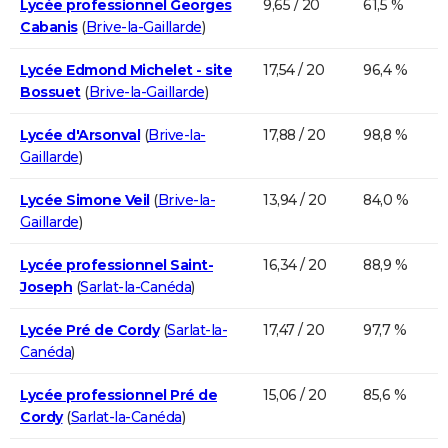
Lycée professionnel Georges
9,65 / 20
61,5 %
Cabanis
(
Brive-la-Gaillarde
)
Lycée Edmond Michelet - site
17,54 / 20
96,4 %
Bossuet
(
Brive-la-Gaillarde
)
Lycée d'Arsonval
(
Brive-la-
17,88 / 20
98,8 %
Gaillarde
)
Lycée Simone Veil
(
Brive-la-
13,94 / 20
84,0 %
Gaillarde
)
Lycée professionnel Saint-
16,34 / 20
88,9 %
Joseph
(
Sarlat-la-Canéda
)
Lycée Pré de Cordy
(
Sarlat-la-
17,47 / 20
97,7 %
Canéda
)
Lycée professionnel Pré de
15,06 / 20
85,6 %
Cordy
(
Sarlat-la-Canéda
)