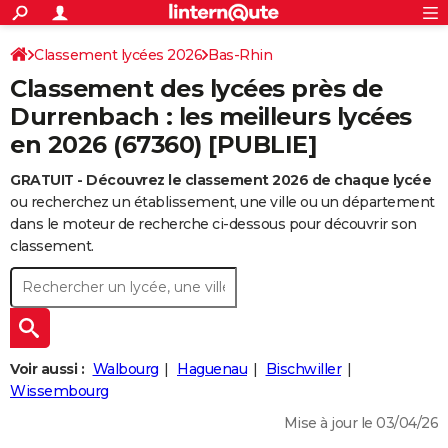
ACTUALITÉS
Connexion
S'inscrire
Classement lycées 2026
Bas-Rhin
Rechercher
Société
Education
Villes
Politique
Faits Divers
Monde
+
SPORT
Classement des lycées près de
Football
Cyclisme
Forum
Coupe du monde 2026
Tennis
Rugby
CULTURE
Durrenbach : les meilleurs lycées
en 2026 (67360) [PUBLIE]
TNT
Cinéma
Musique
Programme TV
Streaming
Sorties cinéma
+
FINANCE
GRATUIT - Découvrez le classement 2026 de chaque lycée
Impôts
Immobilier
Banque
Crédit
Retraite
Epargne
Risques naturels par ville
Assurance
AUTO
ou recherchez un établissement, une ville ou un département
Réserver un essai
Berlines
Forum auto
Essais
Citadines
SUV
+
dans le moteur de recherche ci-dessous pour découvrir son
HIGH-TECH
classement.
Meilleur smartphone
Ordinateurs
Guide high-tech
Mobiles
Internet
Jeux vidéo
+
BRICOLAGE
Aménagement intérieur
Cuisine
Jardinage
+
Forum
Extérieur
Salle de bains
Rangement
WEEK-END
Escapades
Expositions
Week-end nature
Guides de France
Patrimoine
Musées
+
LIFESTYLE
Voir aussi :
Walbourg
Haguenau
Bischwiller
Bien-être
Mode
+
Art de vivre
Loisirs
Modes de vie
Wissembourg
SANTE
Mise à jour le 03/04/26
Guide de la santé
Médicaments
+
Alimentation
Maladies
Sommeil
VOYAGE