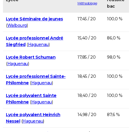
Méthodologie
bac
Lycée Séminaire de jeunes
17,45 / 20
100,0 %
(
Walbourg
)
Lycée professionnel André
15,40 / 20
86,0 %
Siegfried
(
Haguenau
)
Lycée Robert Schuman
17,85 / 20
98,0 %
(
Haguenau
)
Lycée professionnel Sainte-
18,45 / 20
100,0 %
Philomène
(
Haguenau
)
Lycée polyvalent Sainte
18,40 / 20
100,0 %
Philomène
(
Haguenau
)
Lycée polyvalent Heinrich
14,98 / 20
87,6 %
Nessel
(
Haguenau
)