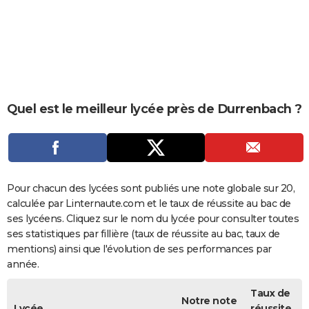
City break
Voyage de noces
Climat
Destinations
Voyage nature
Forum
+
PHOTO
GUIDES D'ACHAT
BONS PLANS
CARTE DE VOEUX
Quel est le meilleur lycée près de Durrenbach ?
Carte Bonne année
Carte Pâques
Carte de Noël
Carte Saint-Valentin
Carte d'anniversaire
DICTIONNAIRE
Biographies
Expressions
Dictionnaire
Citations
Proverbes
PROGRAMME TV
COPAINS D'AVANT
Pour chacun des lycées sont publiés une note globale sur 20,
calculée par Linternaute.com et le taux de réussite au bac de
Se connecter
Collèges
Universités
Service militaire
S'inscrire
Lycées
Primaires
Entreprises
Avis de recherche
AVIS DE DÉCÈS
ses lycéens. Cliquez sur le nom du lycée pour consulter toutes
ses statistiques par fillière (taux de réussite au bac, taux de
FORUM
mentions) ainsi que l'évolution de ses performances par
année.
Lifestyle
Sport
Television
Cinema
Bricolage
Culture
Auto
Voyage
Taux de
Notre note
Lycée
réussite