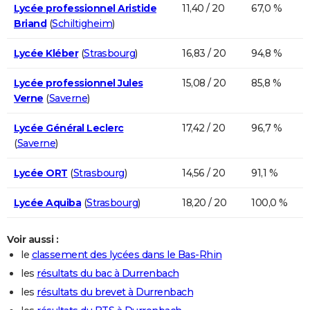
Lycée professionnel Aristide
11,40 / 20
67,0 %
Briand
(
Schiltigheim
)
Lycée Kléber
(
Strasbourg
)
16,83 / 20
94,8 %
Lycée professionnel Jules
15,08 / 20
85,8 %
Verne
(
Saverne
)
Lycée Général Leclerc
17,42 / 20
96,7 %
(
Saverne
)
Lycée ORT
(
Strasbourg
)
14,56 / 20
91,1 %
Lycée Aquiba
(
Strasbourg
)
18,20 / 20
100,0 %
Voir aussi :
le
classement des lycées dans le Bas-Rhin
les
résultats du bac à Durrenbach
les
résultats du brevet à Durrenbach