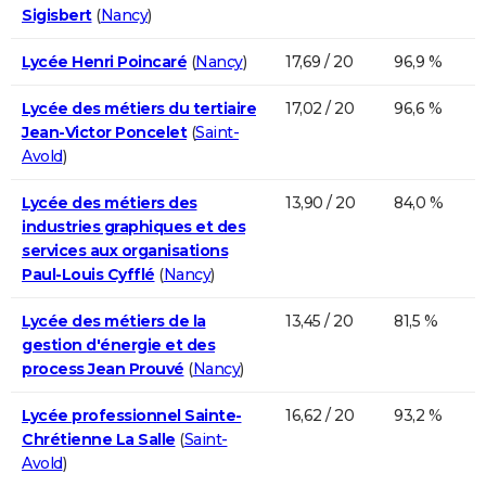
Sigisbert
(
Nancy
)
Lycée Henri Poincaré
(
Nancy
)
17,69 / 20
96,9 %
Lycée des métiers du tertiaire
17,02 / 20
96,6 %
Jean-Victor Poncelet
(
Saint-
Avold
)
Lycée des métiers des
13,90 / 20
84,0 %
industries graphiques et des
services aux organisations
Paul-Louis Cyfflé
(
Nancy
)
Lycée des métiers de la
13,45 / 20
81,5 %
gestion d'énergie et des
process Jean Prouvé
(
Nancy
)
Lycée professionnel Sainte-
16,62 / 20
93,2 %
Chrétienne La Salle
(
Saint-
Avold
)