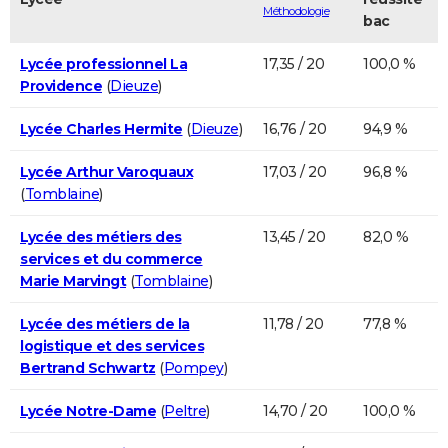
Méthodologie
bac
Lycée professionnel La
17,35 / 20
100,0 %
Providence
(
Dieuze
)
Lycée Charles Hermite
(
Dieuze
)
16,76 / 20
94,9 %
Lycée Arthur Varoquaux
17,03 / 20
96,8 %
(
Tomblaine
)
Lycée des métiers des
13,45 / 20
82,0 %
services et du commerce
Marie Marvingt
(
Tomblaine
)
Lycée des métiers de la
11,78 / 20
77,8 %
logistique et des services
Bertrand Schwartz
(
Pompey
)
Lycée Notre-Dame
(
Peltre
)
14,70 / 20
100,0 %