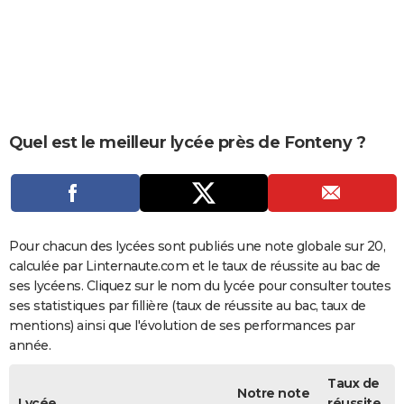
City break
Voyage de noces
Climat
Destinations
Voyage nature
Forum
+
PHOTO
GUIDES D'ACHAT
BONS PLANS
CARTE DE VOEUX
Quel est le meilleur lycée près de Fonteny ?
Carte Bonne année
Carte Pâques
Carte de Noël
Carte Saint-Valentin
Carte d'anniversaire
DICTIONNAIRE
Biographies
Expressions
Dictionnaire
Citations
Proverbes
PROGRAMME TV
COPAINS D'AVANT
Pour chacun des lycées sont publiés une note globale sur 20,
calculée par Linternaute.com et le taux de réussite au bac de
Se connecter
Collèges
Universités
Service militaire
S'inscrire
Lycées
Primaires
Entreprises
Avis de recherche
AVIS DE DÉCÈS
ses lycéens. Cliquez sur le nom du lycée pour consulter toutes
ses statistiques par fillière (taux de réussite au bac, taux de
FORUM
mentions) ainsi que l'évolution de ses performances par
année.
Lifestyle
Sport
Television
Cinema
Bricolage
Culture
Auto
Voyage
Taux de
Notre note
Lycée
réussite