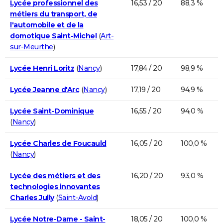
Lycée professionnel des
16,53 / 20
88,3 %
métiers du transport, de
l'automobile et de la
domotique Saint-Michel
(
Art-
sur-Meurthe
)
Lycée Henri Loritz
(
Nancy
)
17,84 / 20
98,9 %
Lycée Jeanne d'Arc
(
Nancy
)
17,19 / 20
94,9 %
Lycée Saint-Dominique
16,55 / 20
94,0 %
(
Nancy
)
Lycée Charles de Foucauld
16,05 / 20
100,0 %
(
Nancy
)
Lycée des métiers et des
16,20 / 20
93,0 %
technologies innovantes
Charles Jully
(
Saint-Avold
)
Lycée Notre-Dame - Saint-
18,05 / 20
100,0 %