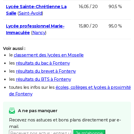
Lycée Sainte-Chrétienne La
16,05 / 20
90,5 %
Salle
(
Saint-Avold
)
Lycée professionnel Marie-
15,80 / 20
95,0 %
Immaculée
(
Nancy
)
Voir aussi :
le
classement des lycées en Moselle
les
résultats du bac à Fonteny
les
résultats du brevet à Fonteny
les
résultats du BTS à Fonteny
toutes les infos sur les
écoles, collèges et lycées à proximité
de Fonteny
A ne pas manquer
Recevez nos astuces et bons plans directement par e-
mail.
Je m'abonne