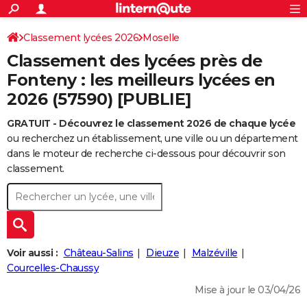
ACTUALITÉS
Connexion
S'inscrire
Classement lycées 2026
Moselle
Rechercher
Société
Education
Villes
Politique
Faits Divers
Monde
+
SPORT
Classement des lycées près de
Football
Cyclisme
Forum
Coupe du monde 2026
Tennis
Rugby
CULTURE
Fonteny : les meilleurs lycées en
2026 (57590) [PUBLIE]
TNT
Cinéma
Musique
Programme TV
Streaming
Sorties cinéma
+
FINANCE
GRATUIT - Découvrez le classement 2026 de chaque lycée
Impôts
Immobilier
Banque
Crédit
Retraite
Epargne
Risques naturels par ville
Assurance
AUTO
ou recherchez un établissement, une ville ou un département
Réserver un essai
Berlines
Forum auto
Essais
Citadines
SUV
+
dans le moteur de recherche ci-dessous pour découvrir son
HIGH-TECH
classement.
Meilleur smartphone
Ordinateurs
Guide high-tech
Mobiles
Internet
Jeux vidéo
+
BRICOLAGE
Aménagement intérieur
Cuisine
Jardinage
+
Forum
Extérieur
Salle de bains
Rangement
WEEK-END
Escapades
Expositions
Week-end nature
Guides de France
Patrimoine
Musées
+
LIFESTYLE
Voir aussi :
Château-Salins
Dieuze
Malzéville
Bien-être
Mode
+
Art de vivre
Loisirs
Modes de vie
Courcelles-Chaussy
SANTE
Mise à jour le 03/04/26
Guide de la santé
Médicaments
+
Alimentation
Maladies
Sommeil
VOYAGE