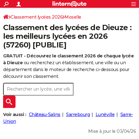
ACTUALITÉS
Connexion
S'inscrire
Classement lycées 2026
Moselle
Rechercher
Société
Education
Villes
Politique
Faits Divers
Monde
+
SPORT
Classement des lycées de Dieuze :
Football
Cyclisme
Forum
Coupe du monde 2026
Tennis
Rugby
CULTURE
les meilleurs lycées en 2026
(57260) [PUBLIE]
TNT
Cinéma
Musique
Programme TV
Streaming
Sorties cinéma
+
FINANCE
GRATUIT - Découvrez le classement 2026 de chaque lycée
Impôts
Immobilier
Banque
Crédit
Retraite
Epargne
Risques naturels par ville
Assurance
AUTO
à Dieuze
ou recherchez un établissement, une ville ou un
Réserver un essai
Berlines
Forum auto
Essais
Citadines
SUV
+
département dans le moteur de recherche ci-dessous pour
HIGH-TECH
découvrir son classement.
Meilleur smartphone
Ordinateurs
Guide high-tech
Mobiles
Internet
Jeux vidéo
+
BRICOLAGE
Aménagement intérieur
Cuisine
Jardinage
+
Forum
Extérieur
Salle de bains
Rangement
WEEK-END
Escapades
Expositions
Week-end nature
Guides de France
Patrimoine
Musées
+
LIFESTYLE
Voir aussi :
Château-Salins
Sarrebourg
Lunéville
Sarre-
Bien-être
Mode
+
Art de vivre
Loisirs
Modes de vie
Union
SANTE
Mise à jour le 03/04/26
Guide de la santé
Médicaments
+
Alimentation
Maladies
Sommeil
VOYAGE