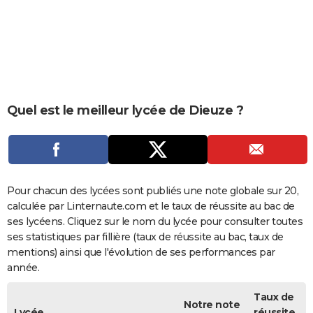
City break
Voyage de noces
Climat
Destinations
Voyage nature
Forum
+
PHOTO
GUIDES D'ACHAT
BONS PLANS
CARTE DE VOEUX
Quel est le meilleur lycée de Dieuze ?
Carte Bonne année
Carte Pâques
Carte de Noël
Carte Saint-Valentin
Carte d'anniversaire
DICTIONNAIRE
Biographies
Expressions
Dictionnaire
Citations
Proverbes
PROGRAMME TV
COPAINS D'AVANT
Pour chacun des lycées sont publiés une note globale sur 20,
calculée par Linternaute.com et le taux de réussite au bac de
Se connecter
Collèges
Universités
Service militaire
S'inscrire
Lycées
Primaires
Entreprises
Avis de recherche
AVIS DE DÉCÈS
ses lycéens. Cliquez sur le nom du lycée pour consulter toutes
ses statistiques par fillière (taux de réussite au bac, taux de
FORUM
mentions) ainsi que l'évolution de ses performances par
année.
Lifestyle
Sport
Television
Cinema
Bricolage
Culture
Auto
Voyage
Taux de
Notre note
Lycée
réussite