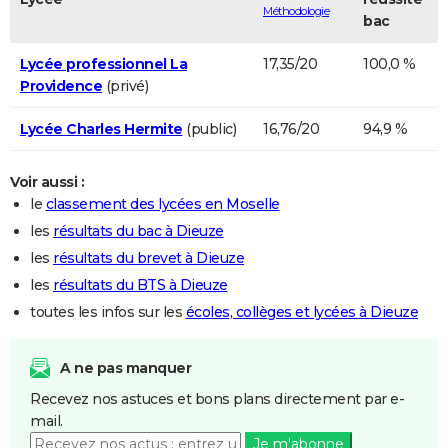
Méthodologie
bac
Lycée professionnel La
17,35/20
100,0 %
Providence
(privé)
Lycée Charles Hermite
(public)
16,76/20
94,9 %
Voir aussi :
le
classement des lycées en Moselle
les
résultats du bac à Dieuze
les
résultats du brevet à Dieuze
les
résultats du BTS à Dieuze
toutes les infos sur les
écoles, collèges et lycées à Dieuze
A ne pas manquer
Recevez nos astuces et bons plans directement par e-
mail.
Je m'abonne