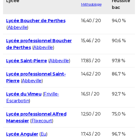
Lycée
réussite
Méthodologie
bac
Lycée Boucher de Perthes
16,40 / 20
94,0 %
(
Abbeville
)
Lycée professionnel Boucher
15,46 / 20
90,6 %
de Perthes
(
Abbeville
)
Lycée Saint-Pierre
(
Abbeville
)
17,83 / 20
97,8 %
Lycée professionnel Saint-
14,62 / 20
86,7 %
Pierre
(
Abbeville
)
Lycée du Vimeu
(
Friville-
16,51 / 20
92,7 %
Escarbotin
)
Lycée professionnel Alfred
12,50 / 20
75,0 %
Manessier
(
Flixecourt
)
Lycée Anguier
(
Eu
)
17,43 / 20
96,7 %