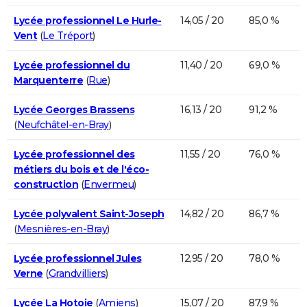
Lycée professionnel Le Hurle-
14,05 / 20
85,0 %
Vent
(
Le Tréport
)
Lycée professionnel du
11,40 / 20
69,0 %
Marquenterre
(
Rue
)
Lycée Georges Brassens
16,13 / 20
91,2 %
(
Neufchâtel-en-Bray
)
Lycée professionnel des
11,55 / 20
76,0 %
métiers du bois et de l'éco-
construction
(
Envermeu
)
Lycée polyvalent Saint-Joseph
14,82 / 20
86,7 %
(
Mesnières-en-Bray
)
Lycée professionnel Jules
12,95 / 20
78,0 %
Verne
(
Grandvilliers
)
Lycée La Hotoie
(
Amiens
)
15,07 / 20
87,9 %