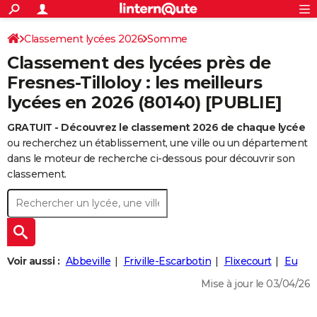
ACTUALITÉS
Connexion
S'inscrire
Classement lycées 2026
Somme
Rechercher
Société
Education
Villes
Politique
Faits Divers
Monde
+
SPORT
Classement des lycées près de
Football
Cyclisme
Forum
Coupe du monde 2026
Tennis
Rugby
CULTURE
Fresnes-Tilloloy : les meilleurs
lycées en 2026 (80140) [PUBLIE]
TNT
Cinéma
Musique
Programme TV
Streaming
Sorties cinéma
+
FINANCE
GRATUIT - Découvrez le classement 2026 de chaque lycée
Impôts
Immobilier
Banque
Crédit
Retraite
Epargne
Risques naturels par ville
Assurance
AUTO
ou recherchez un établissement, une ville ou un département
Réserver un essai
Berlines
Forum auto
Essais
Citadines
SUV
+
dans le moteur de recherche ci-dessous pour découvrir son
HIGH-TECH
classement.
Meilleur smartphone
Ordinateurs
Guide high-tech
Mobiles
Internet
Jeux vidéo
+
BRICOLAGE
Aménagement intérieur
Cuisine
Jardinage
+
Forum
Extérieur
Salle de bains
Rangement
WEEK-END
Escapades
Expositions
Week-end nature
Guides de France
Patrimoine
Musées
+
LIFESTYLE
Voir aussi :
Abbeville
Friville-Escarbotin
Flixecourt
Eu
Bien-être
Mode
+
Art de vivre
Loisirs
Modes de vie
SANTE
Mise à jour le 03/04/26
Guide de la santé
Médicaments
+
Alimentation
Maladies
Sommeil
VOYAGE