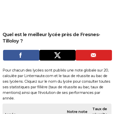
City break
Voyage de noces
Climat
Destinations
Voyage nature
Forum
+
PHOTO
GUIDES D'ACHAT
BONS PLANS
Quel est le meilleur lycée près de Fresnes-
CARTE DE VOEUX
Tilloloy ?
Carte Bonne année
Carte Pâques
Carte de Noël
Carte Saint-Valentin
Carte d'anniversaire
DICTIONNAIRE
Biographies
Expressions
Dictionnaire
Citations
Proverbes
PROGRAMME TV
COPAINS D'AVANT
Pour chacun des lycées sont publiés une note globale sur 20,
calculée par Linternaute.com et le taux de réussite au bac de
Se connecter
Collèges
Universités
Service militaire
S'inscrire
Lycées
Primaires
Entreprises
Avis de recherche
AVIS DE DÉCÈS
ses lycéens. Cliquez sur le nom du lycée pour consulter toutes
ses statistiques par fillière (taux de réussite au bac, taux de
FORUM
mentions) ainsi que l'évolution de ses performances par
Lifestyle
Sport
Television
Cinema
Bricolage
Culture
Auto
Voyage
année.
Taux de
Notre note