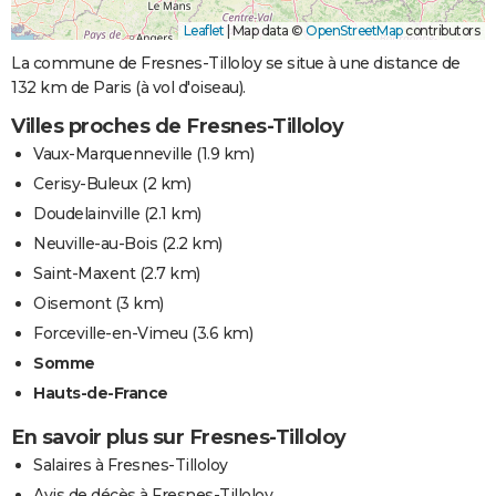
Leaflet
|
Map data ©
OpenStreetMap
contributors
La commune de Fresnes-Tilloloy se situe à une distance de
132 km de Paris (à vol d'oiseau).
Villes proches de Fresnes-Tilloloy
Vaux-Marquenneville
(1.9 km)
Cerisy-Buleux
(2 km)
Doudelainville
(2.1 km)
Neuville-au-Bois
(2.2 km)
Saint-Maxent
(2.7 km)
Oisemont
(3 km)
Forceville-en-Vimeu
(3.6 km)
Somme
Hauts-de-France
En savoir plus sur Fresnes-Tilloloy
Salaires à Fresnes-Tilloloy
Avis de décès à Fresnes-Tilloloy