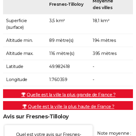
Moyenne
Fresnes-Tilloloy
des villes
Superficie
3,5 km²
18,1 km²
(surface)
Altitude min.
89 mètre(s)
194 mètres
Altitude max.
116 mètre(s)
395 mètres
Latitude
49.982418
-
Longitude
1.760359
-
Quelle est la ville la plus grande de France ?
Quelle est la ville la plus haute de France ?
Avis sur Fresnes-Tilloloy
Note moyenne :
Quel est votre avis sur Fresnes-