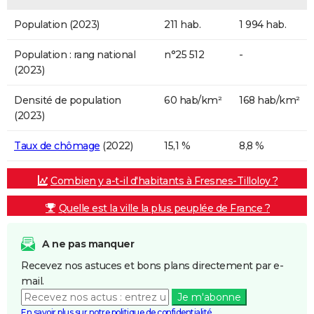
Population (2023)
211 hab.
1 994 hab.
Population : rang national
n°25 512
-
(2023)
Densité de population
60 hab/km²
168 hab/km²
(2023)
Taux de chômage
(2022)
15,1 %
8,8 %
Combien y a-t-il d'habitants à Fresnes-Tilloloy ?
Quelle est la ville la plus peuplée de France ?
A ne pas manquer
Recevez nos astuces et bons plans directement par e-
mail.
Je m'abonne
En savoir plus sur notre politique de confidentialité