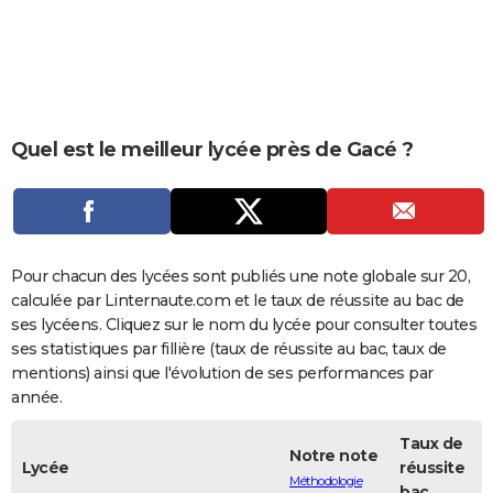
City break
Voyage de noces
Climat
Destinations
Voyage nature
Forum
+
PHOTO
GUIDES D'ACHAT
BONS PLANS
Quel est le meilleur lycée près de Gacé ?
CARTE DE VOEUX
Carte Bonne année
Carte Pâques
Carte de Noël
Carte Saint-Valentin
Carte d'anniversaire
DICTIONNAIRE
Biographies
Expressions
Dictionnaire
Citations
Proverbes
PROGRAMME TV
Pour chacun des lycées sont publiés une note globale sur 20,
COPAINS D'AVANT
calculée par Linternaute.com et le taux de réussite au bac de
ses lycéens. Cliquez sur le nom du lycée pour consulter toutes
Se connecter
Collèges
Universités
Service militaire
S'inscrire
Lycées
Primaires
Entreprises
Avis de recherche
AVIS DE DÉCÈS
ses statistiques par fillière (taux de réussite au bac, taux de
mentions) ainsi que l'évolution de ses performances par
FORUM
année.
Lifestyle
Sport
Television
Cinema
Bricolage
Culture
Auto
Voyage
Taux de
Notre note
Lycée
réussite
Méthodologie
bac