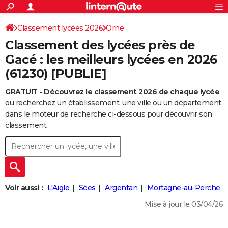
ACTUALITÉS
Connexion
S'inscrire
Classement lycées 2026
Orne
Rechercher
Société
Education
Villes
Politique
Faits Divers
Monde
+
SPORT
Classement des lycées près de
Football
Cyclisme
Forum
Coupe du monde 2026
Tennis
Rugby
CULTURE
Gacé : les meilleurs lycées en 2026
(61230) [PUBLIE]
TNT
Cinéma
Musique
Programme TV
Streaming
Sorties cinéma
+
FINANCE
GRATUIT - Découvrez le classement 2026 de chaque lycée
Impôts
Immobilier
Banque
Crédit
Retraite
Epargne
Risques naturels par ville
Assurance
AUTO
ou recherchez un établissement, une ville ou un département
Réserver un essai
Berlines
Forum auto
Essais
Citadines
SUV
+
dans le moteur de recherche ci-dessous pour découvrir son
HIGH-TECH
classement.
Meilleur smartphone
Ordinateurs
Guide high-tech
Mobiles
Internet
Jeux vidéo
+
BRICOLAGE
Aménagement intérieur
Cuisine
Jardinage
+
Forum
Extérieur
Salle de bains
Rangement
WEEK-END
Escapades
Expositions
Week-end nature
Guides de France
Patrimoine
Musées
+
LIFESTYLE
Voir aussi :
L'Aigle
Sées
Argentan
Mortagne-au-Perche
Bien-être
Mode
+
Art de vivre
Loisirs
Modes de vie
SANTE
Mise à jour le 03/04/26
Guide de la santé
Médicaments
+
Alimentation
Maladies
Sommeil
VOYAGE