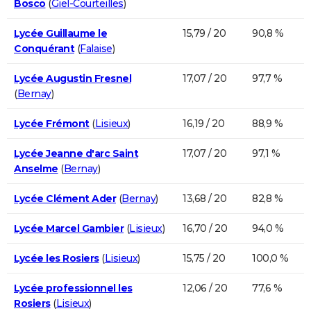
Bosco
(
Giel-Courteilles
)
Lycée Guillaume le
15,79 / 20
90,8 %
Conquérant
(
Falaise
)
Lycée Augustin Fresnel
17,07 / 20
97,7 %
(
Bernay
)
Lycée Frémont
(
Lisieux
)
16,19 / 20
88,9 %
Lycée Jeanne d'arc Saint
17,07 / 20
97,1 %
Anselme
(
Bernay
)
Lycée Clément Ader
(
Bernay
)
13,68 / 20
82,8 %
Lycée Marcel Gambier
(
Lisieux
)
16,70 / 20
94,0 %
Lycée les Rosiers
(
Lisieux
)
15,75 / 20
100,0 %
Lycée professionnel les
12,06 / 20
77,6 %
Rosiers
(
Lisieux
)