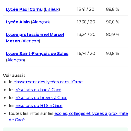
Lycée Paul Cornu
(
Lisieux
)
15,41 / 20
88,8 %
Lycée Alain
(
Alençon
)
17,36 / 20
96,6 %
Lycée professionnel Marcel
13,24 / 20
80,9 %
Mezen
(
Alençon
)
Lycée Saint-François de Sales
16,74 / 20
93,8 %
(
Alençon
)
Voir aussi :
le
classement des lycées dans l'Orne
les
résultats du bac à Gacé
les
résultats du brevet à Gacé
les
résultats du BTS à Gacé
toutes les infos sur les
écoles, collèges et lycées à proximité
de Gacé