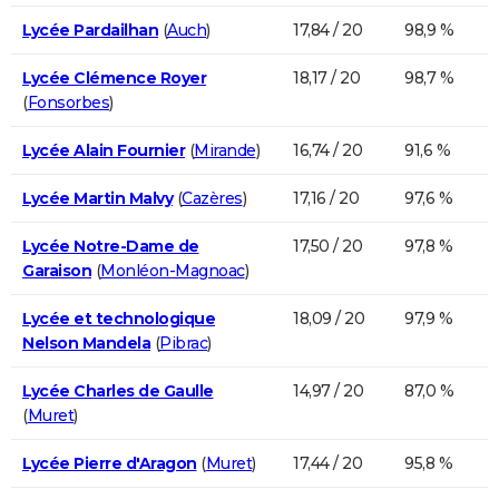
Lycée Pardailhan
(
Auch
)
17,84 / 20
98,9 %
Lycée Clémence Royer
18,17 / 20
98,7 %
(
Fonsorbes
)
Lycée Alain Fournier
(
Mirande
)
16,74 / 20
91,6 %
Lycée Martin Malvy
(
Cazères
)
17,16 / 20
97,6 %
Lycée Notre-Dame de
17,50 / 20
97,8 %
Garaison
(
Monléon-Magnoac
)
Lycée et technologique
18,09 / 20
97,9 %
Nelson Mandela
(
Pibrac
)
Lycée Charles de Gaulle
14,97 / 20
87,0 %
(
Muret
)
Lycée Pierre d'Aragon
(
Muret
)
17,44 / 20
95,8 %