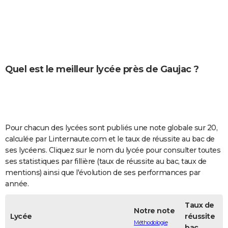
City break
Voyage de noces
Climat
Destinations
Voyage nature
Forum
+
PHOTO
GUIDES D'ACHAT
BONS PLANS
Quel est le meilleur lycée près de Gaujac ?
CARTE DE VOEUX
Carte Bonne année
Carte Pâques
Carte de Noël
Carte Saint-Valentin
Carte d'anniversaire
DICTIONNAIRE
Biographies
Expressions
Dictionnaire
Citations
Proverbes
PROGRAMME TV
Pour chacun des lycées sont publiés une note globale sur 20,
COPAINS D'AVANT
calculée par Linternaute.com et le taux de réussite au bac de
ses lycéens. Cliquez sur le nom du lycée pour consulter toutes
Se connecter
Collèges
Universités
Service militaire
S'inscrire
Lycées
Primaires
Entreprises
Avis de recherche
AVIS DE DÉCÈS
ses statistiques par fillière (taux de réussite au bac, taux de
mentions) ainsi que l'évolution de ses performances par
FORUM
année.
Lifestyle
Sport
Television
Cinema
Bricolage
Culture
Auto
Voyage
Taux de
Notre note
Lycée
réussite
Méthodologie
bac