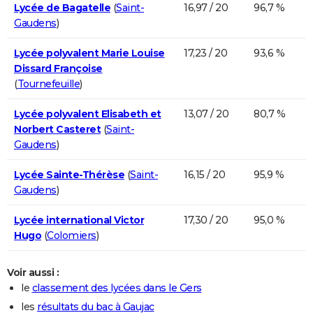
Lycée de Bagatelle
(
Saint-
16,97 / 20
96,7 %
Gaudens
)
Lycée polyvalent Marie Louise
17,23 / 20
93,6 %
Dissard Françoise
(
Tournefeuille
)
Lycée polyvalent Elisabeth et
13,07 / 20
80,7 %
Norbert Casteret
(
Saint-
Gaudens
)
Lycée Sainte-Thérèse
(
Saint-
16,15 / 20
95,9 %
Gaudens
)
Lycée international Victor
17,30 / 20
95,0 %
Hugo
(
Colomiers
)
Voir aussi :
le
classement des lycées dans le Gers
les
résultats du bac à Gaujac