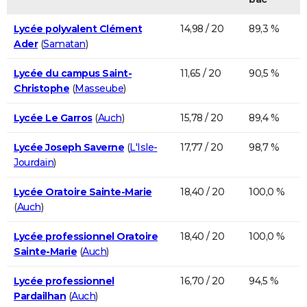
Lycée polyvalent Clément
14,98 / 20
89,3 %
Ader
(
Samatan
)
Lycée du campus Saint-
11,65 / 20
90,5 %
Christophe
(
Masseube
)
Lycée Le Garros
(
Auch
)
15,78 / 20
89,4 %
Lycée Joseph Saverne
(
L'Isle-
17,77 / 20
98,7 %
Jourdain
)
Lycée Oratoire Sainte-Marie
18,40 / 20
100,0 %
(
Auch
)
Lycée professionnel Oratoire
18,40 / 20
100,0 %
Sainte-Marie
(
Auch
)
Lycée professionnel
16,70 / 20
94,5 %
Pardailhan
(
Auch
)