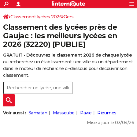
ACTUALITÉS
Connexion
S'inscrire
Classement lycées 2026
Gers
Rechercher
Société
Education
Villes
Politique
Faits Divers
Monde
+
SPORT
Classement des lycées près de
Football
Cyclisme
Forum
Coupe du monde 2026
Tennis
Rugby
CULTURE
Gaujac : les meilleurs lycées en
2026 (32220) [PUBLIE]
TNT
Cinéma
Musique
Programme TV
Streaming
Sorties cinéma
+
FINANCE
GRATUIT - Découvrez le classement 2026 de chaque lycée
Impôts
Immobilier
Banque
Crédit
Retraite
Epargne
Risques naturels par ville
Assurance
AUTO
ou recherchez un établissement, une ville ou un département
Réserver un essai
Berlines
Forum auto
Essais
Citadines
SUV
+
dans le moteur de recherche ci-dessous pour découvrir son
HIGH-TECH
classement.
Meilleur smartphone
Ordinateurs
Guide high-tech
Mobiles
Internet
Jeux vidéo
+
BRICOLAGE
Aménagement intérieur
Cuisine
Jardinage
+
Forum
Extérieur
Salle de bains
Rangement
WEEK-END
Escapades
Expositions
Week-end nature
Guides de France
Patrimoine
Musées
+
LIFESTYLE
Voir aussi :
Samatan
Masseube
Pavie
Rieumes
Bien-être
Mode
+
Art de vivre
Loisirs
Modes de vie
SANTE
Mise à jour le 03/04/26
Guide de la santé
Médicaments
+
Alimentation
Maladies
Sommeil
VOYAGE