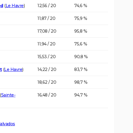
ed
(
Le Havre
)
12,56 / 20
74,6 %
11,87 / 20
75,9 %
17,08 / 20
95,8 %
11,94 / 20
75,6 %
15,53 / 20
90,8 %
t
(
Le Havre
)
14,22 / 20
83,7 %
18,62 / 20
98,7 %
(
Sainte-
16,48 / 20
94,7 %
Calvados