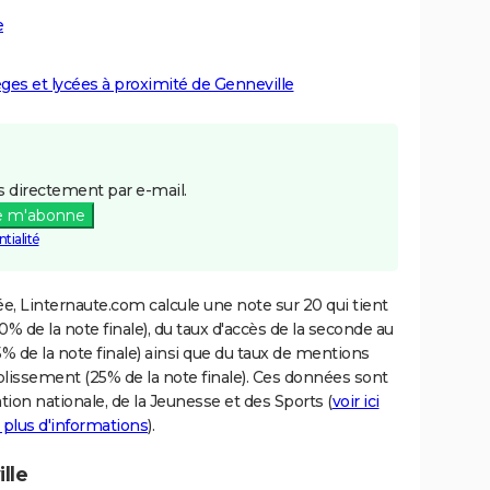
e
lèges et lycées à proximité de Genneville
 directement par e-mail.
e m'abonne
tialité
e, Linternaute.com calcule une note sur 20 qui tient
% de la note finale), du taux d'accès de la seconde au
% de la note finale) ainsi que du taux de mentions
blissement (25% de la note finale). Ces données sont
tion nationale, de la Jeunesse et des Sports (
voir ici
 plus d'informations
).
lle