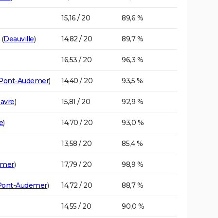
15,16 / 20
89,6 %
(
Deauville
)
14,82 / 20
89,7 %
16,53 / 20
96,3 %
Pont-Audemer
)
14,40 / 20
93,5 %
avre
)
15,81 / 20
92,9 %
e
)
14,70 / 20
93,0 %
13,58 / 20
85,4 %
emer
)
17,79 / 20
98,9 %
Pont-Audemer
)
14,72 / 20
88,7 %
14,55 / 20
90,0 %