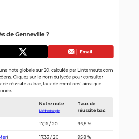
ès de Genneville ?
Email
une note globale sur 20, calculée par Linternaute.com
ycéens. Cliquez sur le nom du lycée pour consulter
aux de réussite au bac, taux de mentions) ainsi que
année.
Notre note
Taux de
réussite bac
Méthodologie
17,16 / 20
96,8 %
-Mer
)
17,33 / 20
95,8 %