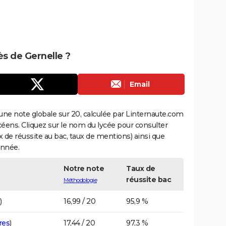
ès de Gernelle ?
Email
une note globale sur 20, calculée par Linternaute.com
ycéens. Cliquez sur le nom du lycée pour consulter
aux de réussite au bac, taux de mentions) ainsi que
année.
Notre note
Taux de
réussite bac
Méthodologie
)
16,99 / 20
95,9 %
res
)
17,44 / 20
97,3 %