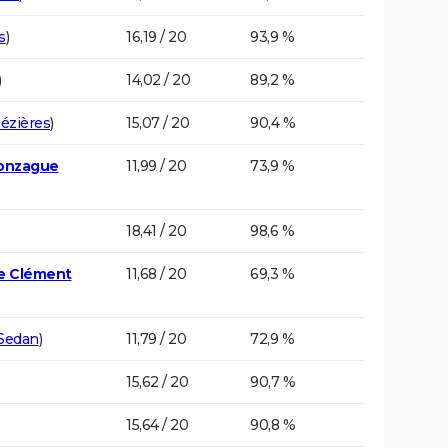
s
)
16,19 / 20
93,9 %
)
14,02 / 20
89,2 %
Mézières
)
15,07 / 20
90,4 %
Gonzague
11,99 / 20
73,9 %
18,41 / 20
98,6 %
te Clément
11,68 / 20
69,3 %
Sedan
)
11,79 / 20
72,9 %
15,62 / 20
90,7 %
15,64 / 20
90,8 %