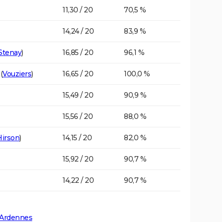
11,30 / 20
70,5 %
14,24 / 20
83,9 %
Stenay
)
16,85 / 20
96,1 %
(
Vouziers
)
16,65 / 20
100,0 %
15,49 / 20
90,9 %
15,56 / 20
88,0 %
Hirson
)
14,15 / 20
82,0 %
15,92 / 20
90,7 %
14,22 / 20
90,7 %
 Ardennes