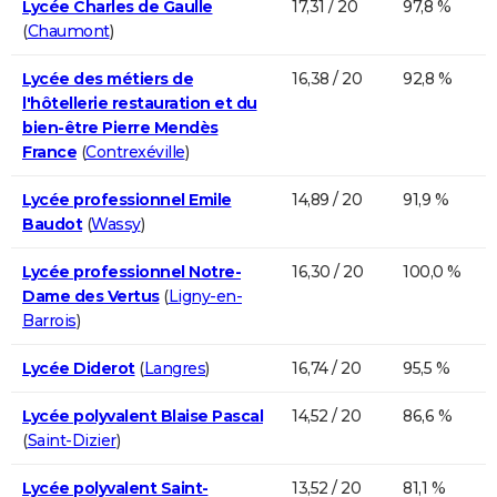
Lycée Charles de Gaulle
17,31 / 20
97,8 %
(
Chaumont
)
Lycée des métiers de
16,38 / 20
92,8 %
l'hôtellerie restauration et du
bien-être Pierre Mendès
France
(
Contrexéville
)
Lycée professionnel Emile
14,89 / 20
91,9 %
Baudot
(
Wassy
)
Lycée professionnel Notre-
16,30 / 20
100,0 %
Dame des Vertus
(
Ligny-en-
Barrois
)
Lycée Diderot
(
Langres
)
16,74 / 20
95,5 %
Lycée polyvalent Blaise Pascal
14,52 / 20
86,6 %
(
Saint-Dizier
)
Lycée polyvalent Saint-
13,52 / 20
81,1 %