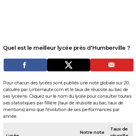
City break
Voyage de noces
Climat
Destinations
Voyage nature
Forum
+
PHOTO
GUIDES D'ACHAT
BONS PLANS
CARTE DE VOEUX
Quel est le meilleur lycée près d'Humberville ?
Carte Bonne année
Carte Pâques
Carte de Noël
Carte Saint-Valentin
Carte d'anniversaire
DICTIONNAIRE
Biographies
Expressions
Dictionnaire
Citations
Proverbes
PROGRAMME TV
COPAINS D'AVANT
Pour chacun des lycées sont publiés une note globale sur 20,
calculée par Linternaute.com et le taux de réussite au bac de
Se connecter
Collèges
Universités
Service militaire
S'inscrire
Lycées
Primaires
Entreprises
Avis de recherche
AVIS DE DÉCÈS
ses lycéens. Cliquez sur le nom du lycée pour consulter toutes
ses statistiques par fillière (taux de réussite au bac, taux de
FORUM
mentions) ainsi que l'évolution de ses performances par
année.
Lifestyle
Sport
Television
Cinema
Bricolage
Culture
Auto
Voyage
Taux de
Notre note
Lycée
réussite