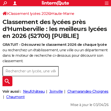
ACTUALITÉS
Connexion
S'inscrire
Classement lycées 2026
Haute-Marne
Rechercher
Société
Education
Villes
Politique
Faits Divers
Monde
+
SPORT
Classement des lycées près
Football
Cyclisme
Forum
Coupe du monde 2026
Tennis
Rugby
CULTURE
d'Humberville : les meilleurs lycées
en 2026 (52700) [PUBLIE]
TNT
Cinéma
Musique
Programme TV
Streaming
Sorties cinéma
+
FINANCE
GRATUIT - Découvrez le classement 2026 de chaque lycée
Impôts
Immobilier
Banque
Crédit
Retraite
Epargne
Risques naturels par ville
Assurance
AUTO
ou recherchez un établissement, une ville ou un département
Réserver un essai
Berlines
Forum auto
Essais
Citadines
SUV
+
dans le moteur de recherche ci-dessous pour découvrir son
HIGH-TECH
classement.
Meilleur smartphone
Ordinateurs
Guide high-tech
Mobiles
Internet
Jeux vidéo
+
BRICOLAGE
Aménagement intérieur
Cuisine
Jardinage
+
Forum
Extérieur
Salle de bains
Rangement
WEEK-END
Escapades
Expositions
Week-end nature
Guides de France
Patrimoine
Musées
+
LIFESTYLE
Voir aussi :
Neufchâteau
Joinville
Chamarandes-Choignes
Bien-être
Mode
+
Art de vivre
Loisirs
Modes de vie
Chaumont
SANTE
Mise à jour le 03/04/26
Guide de la santé
Médicaments
+
Alimentation
Maladies
Sommeil
VOYAGE