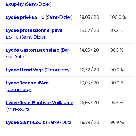
Exupéry
(
Saint-Dizier
)
Lycée privé ESTIC
(
Saint-Dizier
)
18,05 / 20
100,0 %
Lycée professionnel privé
15,07 / 20
87,2 %
ESTIC
(
Saint-Dizier
)
Lycée Gaston Bachelard
(
Bar-
14,85 / 20
88,5 %
sur-Aube
)
Lycée Henri Vogt
(
Commercy
)
16,32 / 20
90,6 %
Lycée Jeanne d'Arc
13,65 / 20
80,0 %
(
Commercy
)
Lycée Jean-Baptiste Vuillaume
16,65 / 20
94,5 %
(
Mirecourt
)
Lycée Saint-Louis
(
Bar-le-Duc
)
16,79 / 20
96,9 %