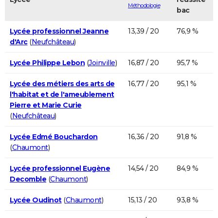
Méthodologie
bac
Lycée professionnel Jeanne
13,39 / 20
76,9 %
d'Arc
(
Neufchâteau
)
Lycée Philippe Lebon
(
Joinville
)
16,87 / 20
95,7 %
Lycée des métiers des arts de
16,77 / 20
95,1 %
l'habitat et de l'ameublement
Pierre et Marie Curie
(
Neufchâteau
)
Lycée Edmé Bouchardon
16,36 / 20
91,8 %
(
Chaumont
)
Lycée professionnel Eugène
14,54 / 20
84,9 %
Decomble
(
Chaumont
)
Lycée Oudinot
(
Chaumont
)
15,13 / 20
93,8 %