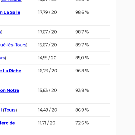
n La Salle
17,79 / 20
98,6 %
s
)
17,67 / 20
98,7 %
oué-lès-Tours
)
15,67 / 20
89,7 %
urs
)
14,55 / 20
85,0 %
e La Riche
16,23 / 20
96,8 %
ion Notre
15,63 / 20
93,8 %
l
(
Tours
)
14,49 / 20
86,9 %
lerc de
11,71 / 20
72,6 %