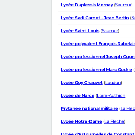
Lycée Duplessis Mornay
(
Saumur
)
Lycée Sadi Carnot - Jean Bertin
(
S
Lycée Saint-Louis
(
Saumur
)
Lycée polyvalent François Rabelai
Lycée professionnel Joseph Cugn
Lycée professionnel Marc Godrie
(
Lycée Guy Chauvet
(
Loudun
)
Lycée de Narcé
(
Loire-Authion
)
Prytanée national militaire
(
La Flè
Lycée Notre-Dame
(
La Flèche
)
Lycée d'Estournelles de Constant