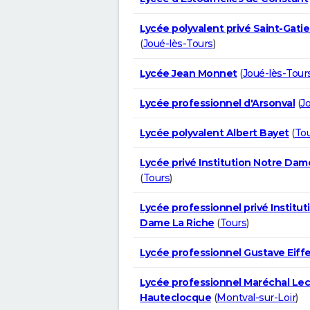
Lycée polyvalent privé Saint-Gatie
(
Joué-lès-Tours
)
Lycée Jean Monnet
(
Joué-lès-Tour
Lycée professionnel d'Arsonval
(
J
Lycée polyvalent Albert Bayet
(
To
Lycée privé Institution Notre Dam
(
Tours
)
Lycée professionnel privé Institut
Dame La Riche
(
Tours
)
Lycée professionnel Gustave Eiffe
Lycée professionnel Maréchal Lec
Hauteclocque
(
Montval-sur-Loir
)