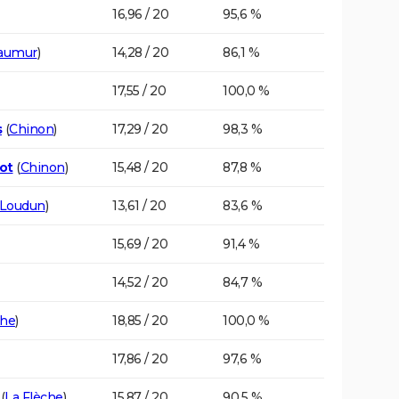
16,96 / 20
95,6 %
aumur
)
14,28 / 20
86,1 %
17,55 / 20
100,0 %
s
(
Chinon
)
17,29 / 20
98,3 %
ot
(
Chinon
)
15,48 / 20
87,8 %
Loudun
)
13,61 / 20
83,6 %
15,69 / 20
91,4 %
14,52 / 20
84,7 %
che
)
18,85 / 20
100,0 %
17,86 / 20
97,6 %
(
La Flèche
)
15,87 / 20
90,5 %