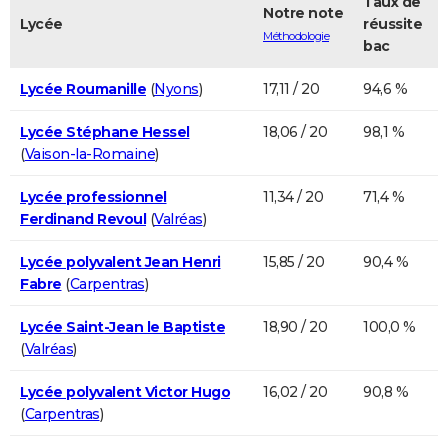
Taux de
Notre note
Lycée
réussite
Méthodologie
bac
Lycée Roumanille
(
Nyons
)
17,11 / 20
94,6 %
Lycée Stéphane Hessel
18,06 / 20
98,1 %
(
Vaison-la-Romaine
)
Lycée professionnel
11,34 / 20
71,4 %
Ferdinand Revoul
(
Valréas
)
Lycée polyvalent Jean Henri
15,85 / 20
90,4 %
Fabre
(
Carpentras
)
Lycée Saint-Jean le Baptiste
18,90 / 20
100,0 %
(
Valréas
)
Lycée polyvalent Victor Hugo
16,02 / 20
90,8 %
(
Carpentras
)