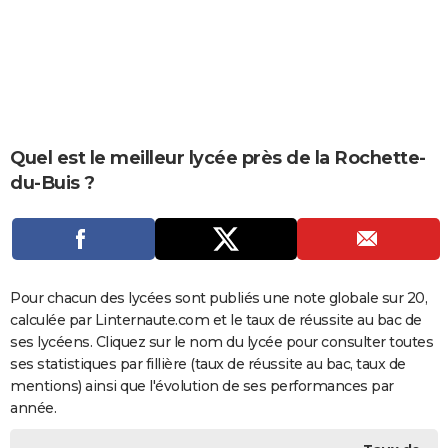
City break
Voyage de noces
Climat
Destinations
Voyage nature
Forum
+
PHOTO
GUIDES D'ACHAT
BONS PLANS
CARTE DE VOEUX
Quel est le meilleur lycée près de la Rochette-
du-Buis ?
Carte Bonne année
Carte Pâques
Carte de Noël
Carte Saint-Valentin
Carte d'anniversaire
DICTIONNAIRE
Biographies
Expressions
Dictionnaire
Citations
Proverbes
PROGRAMME TV
COPAINS D'AVANT
Pour chacun des lycées sont publiés une note globale sur 20,
Se connecter
Collèges
Universités
Service militaire
S'inscrire
Lycées
Primaires
Entreprises
Avis de recherche
AVIS DE DÉCÈS
calculée par Linternaute.com et le taux de réussite au bac de
ses lycéens. Cliquez sur le nom du lycée pour consulter toutes
FORUM
ses statistiques par fillière (taux de réussite au bac, taux de
Lifestyle
Sport
Television
Cinema
Bricolage
Culture
Auto
Voyage
mentions) ainsi que l'évolution de ses performances par
année.