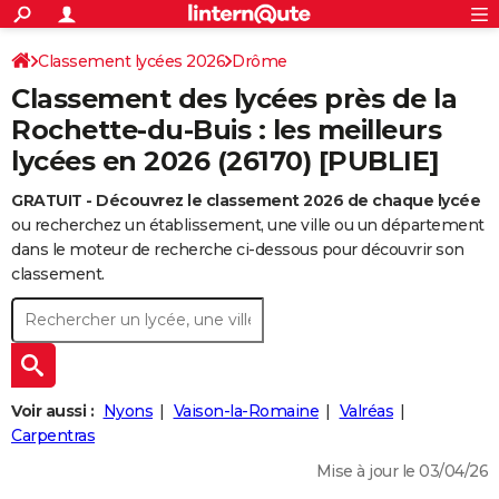
ACTUALITÉS
Connexion
S'inscrire
Classement lycées 2026
Drôme
Rechercher
Société
Education
Villes
Politique
Faits Divers
Monde
+
SPORT
Classement des lycées près de la
Football
Cyclisme
Forum
Coupe du monde 2026
Tennis
Rugby
CULTURE
Rochette-du-Buis : les meilleurs
lycées en 2026 (26170) [PUBLIE]
TNT
Cinéma
Musique
Programme TV
Streaming
Sorties cinéma
+
FINANCE
GRATUIT - Découvrez le classement 2026 de chaque lycée
Impôts
Immobilier
Banque
Crédit
Retraite
Epargne
Risques naturels par ville
Assurance
AUTO
ou recherchez un établissement, une ville ou un département
Réserver un essai
Berlines
Forum auto
Essais
Citadines
SUV
+
dans le moteur de recherche ci-dessous pour découvrir son
HIGH-TECH
classement.
Meilleur smartphone
Ordinateurs
Guide high-tech
Mobiles
Internet
Jeux vidéo
+
BRICOLAGE
Aménagement intérieur
Cuisine
Jardinage
+
Forum
Extérieur
Salle de bains
Rangement
WEEK-END
Escapades
Expositions
Week-end nature
Guides de France
Patrimoine
Musées
+
LIFESTYLE
Voir aussi :
Nyons
Vaison-la-Romaine
Valréas
Bien-être
Mode
+
Art de vivre
Loisirs
Modes de vie
Carpentras
SANTE
Mise à jour le 03/04/26
Guide de la santé
Médicaments
+
Alimentation
Maladies
Sommeil
VOYAGE