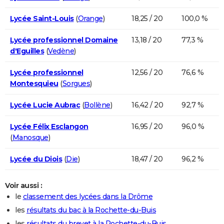
Lycée Saint-Louis
(
Orange
)
18,25 / 20
100,0 %
Lycée professionnel Domaine
13,18 / 20
77,3 %
d'Eguilles
(
Vedène
)
Lycée professionnel
12,56 / 20
76,6 %
Montesquieu
(
Sorgues
)
Lycée Lucie Aubrac
(
Bollène
)
16,42 / 20
92,7 %
Lycée Félix Esclangon
16,95 / 20
96,0 %
(
Manosque
)
Lycée du Diois
(
Die
)
18,47 / 20
96,2 %
Voir aussi :
le
classement des lycées dans la Drôme
les
résultats du bac à la Rochette-du-Buis
les
résultats du brevet à la Rochette-du-Buis