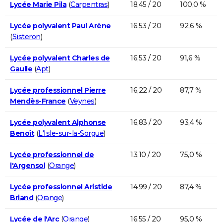
Lycée Marie Pila
(
Carpentras
)
18,45 / 20
100,0 %
Lycée polyvalent Paul Arène
16,53 / 20
92,6 %
(
Sisteron
)
Lycée polyvalent Charles de
16,53 / 20
91,6 %
Gaulle
(
Apt
)
Lycée professionnel Pierre
16,22 / 20
87,7 %
Mendès-France
(
Veynes
)
Lycée polyvalent Alphonse
16,83 / 20
93,4 %
Benoît
(
L'Isle-sur-la-Sorgue
)
Lycée professionnel de
13,10 / 20
75,0 %
l'Argensol
(
Orange
)
Lycée professionnel Aristide
14,99 / 20
87,4 %
Briand
(
Orange
)
Lycée de l'Arc
(
Orange
)
16,55 / 20
95,0 %