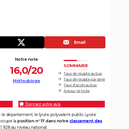
Email
Notre note
SOMMAIRE
16,0/20
Taux de réussite au bac
Taux de réussite par série
Méthodologie
Taux d'accès au bac
Avis sur ce lycée
Donnez votre avis
le département, le lycée polyvalent public Lycée
occupe la
position n°17 dans notre
classement des
1 928 au niveau national.