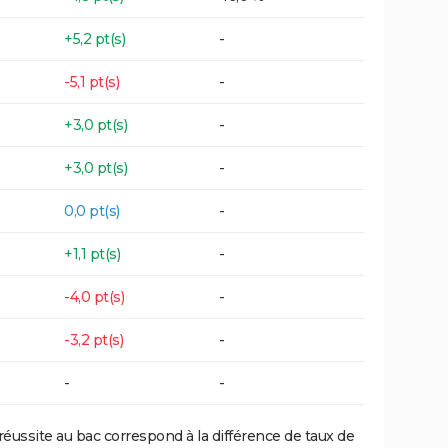
+5,2 pt(s)
-
-5,1 pt(s)
-
+3,0 pt(s)
-
+3,0 pt(s)
-
0,0 pt(s)
-
+1,1 pt(s)
-
-4,0 pt(s)
-
-3,2 pt(s)
-
-
-
réussite au bac correspond à la différence de taux de