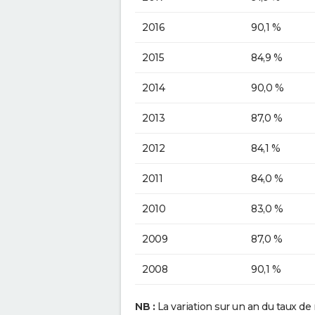
2016
90,1 %
2015
84,9 %
2014
90,0 %
2013
87,0 %
2012
84,1 %
2011
84,0 %
2010
83,0 %
2009
87,0 %
2008
90,1 %
NB :
La variation sur un an du taux de 