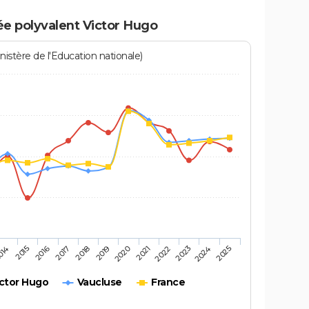
ée polyvalent Victor Hugo
istère de l'Education nationale)
2016
2025
2020
2015
2024
2019
014
2023
2018
2022
2017
2021
ictor Hugo
Vaucluse
France