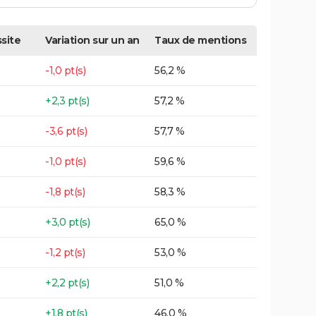
site
Variation sur un an
Taux de mentions
-1,0 pt(s)
56,2 %
+2,3 pt(s)
57,2 %
-3,6 pt(s)
57,7 %
-1,0 pt(s)
59,6 %
-1,8 pt(s)
58,3 %
+3,0 pt(s)
65,0 %
-1,2 pt(s)
53,0 %
+2,2 pt(s)
51,0 %
+1,8 pt(s)
46,0 %