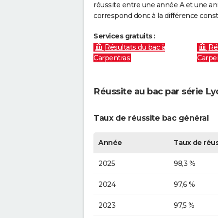
réussite entre une année A et une anné
correspond donc à la différence const
Services gratuits :
Résultats du bac à
Ré
Carpentras
Carpe
Réussite au bac par série L
Taux de réussite bac général
Année
Taux de réus
2025
98,3 %
2024
97,6 %
2023
97,5 %