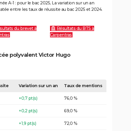
e A-1 : pour le bac 2025, La variation sur un an
atée entre les taux de réussite au bac 2025 et 2024.
sultats du brevet à
Résultats du BTS à
ntras
Carpentras
ycée polyvalent Victor Hugo
site
Variation sur un an
Taux de mentions
+0,7 pt(s)
76,0 %
+0,2 pt(s)
69,0 %
+1,9 pt(s)
72,0 %