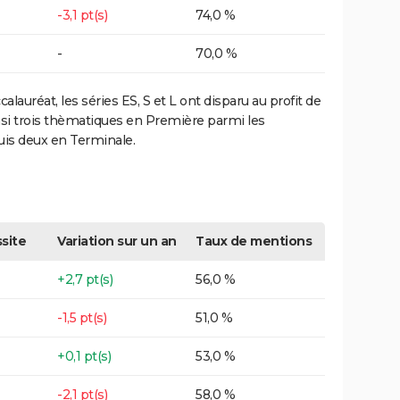
-3,1 pt(s)
74,0 %
-
70,0 %
lauréat, les séries ES, S et L ont disparu au profit de
insi trois thèmatiques en Première parmi les
puis deux en Terminale.
site
Variation sur un an
Taux de mentions
+2,7 pt(s)
56,0 %
-1,5 pt(s)
51,0 %
+0,1 pt(s)
53,0 %
-2,1 pt(s)
58,0 %