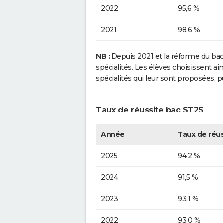
2022
95,6 %
2021
98,6 %
NB :
Depuis 2021 et la réforme du bacca
spécialités. Les élèves choisissent a
spécialités qui leur sont proposées, 
Taux de réussite bac ST2S
Année
Taux de réus
2025
94,2 %
2024
91,5 %
2023
93,1 %
2022
93,0 %